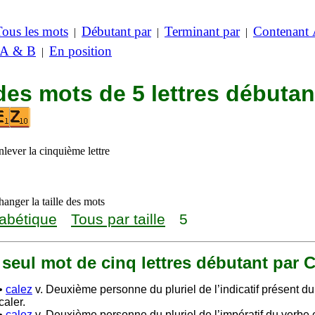
Tous les mots
Débutant par
Terminant par
Contenant
|
|
|
 A & B
En position
|
des mots de 5 lettres débutan
lever la cinquième lettre
anger la taille des mots
abétique
Tous par taille
5
n seul mot de cinq lettres débutant par
•
calez
v. Deuxième personne du pluriel de l’indicatif présent d
caler.
•
calez
v. Deuxième personne du pluriel de l’impératif du verbe c