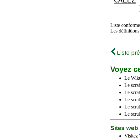
CALEZ
Liste conforme 
Les définitions
Liste pr
Voyez ce
Le Wikt
Le scra
Le scra
Le scrab
Le scra
Le scra
Sites we
Visitez