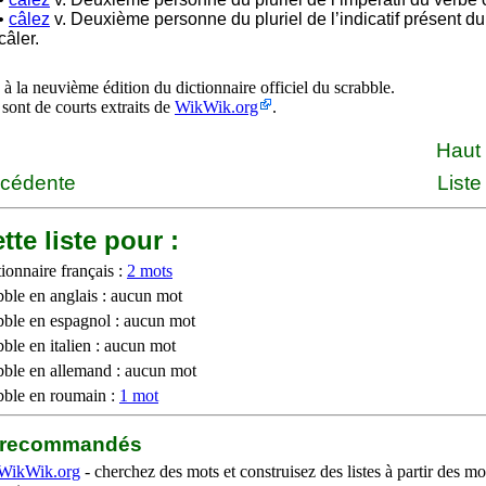
•
câlez
v. Deuxième personne du pluriel de l’indicatif présent d
câler.
à la neuvième édition du dictionnaire officiel du scrabble.
 sont de courts extraits de
WikWik.org
.
Haut
écédente
Liste
tte liste pour :
ionnaire français :
2 mots
bble en anglais : aucun mot
bble en espagnol : aucun mot
ble en italien : aucun mot
bble en allemand : aucun mot
bble en roumain :
1 mot
b recommandés
WikWik.org
- cherchez des mots et construisez des listes à partir des mo