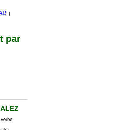
 AB
|
t par
 CALEZ
u verbe
aler.