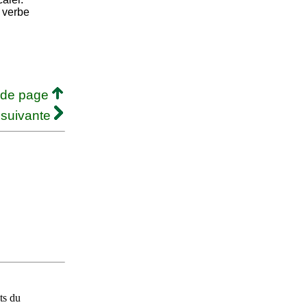
u verbe
 de page
 suivante
ts du