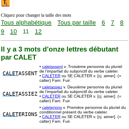
Cliquez pour changer la taille des mots
Tous alphabétique
Tous par taille
6
7
8
9
10
11
12
Il y a 3 mots d'onze lettres débutant
par CALET
•
caletassent
v. Troisième personne du pluriel
de l’imparfait du subjonctif du verbe caleter.
CALET
ASSENT
•
CALETER
ou SE CALETER v. [cj. aimer]. (=
calter) Fam. Fuir.
•
caletassiez
v. Deuxième personne du pluriel
de l’imparfait du subjonctif du verbe caleter.
CALET
ASSIEZ
•
CALETER
ou SE CALETER v. [cj. aimer]. (=
calter) Fam. Fuir.
•
caleterions
v. Première personne du pluriel du
conditionnel présent du verbe caleter.
CALET
ERIONS
•
CALETER
ou SE CALETER v. [cj. aimer]. (=
calter) Fam. Fuir.