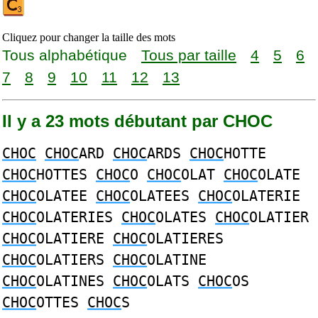
Cliquez pour changer la taille des mots
Tous alphabétique
Tous par taille
4
5
6
7
8
9
10
11
12
13
Il y a 23 mots débutant par CHOC
CHOC
CHOC
ARD
CHOC
ARDS
CHOC
HOTTE
CHOC
HOTTES
CHOC
O
CHOC
OLAT
CHOC
OLATE
CHOC
OLATEE
CHOC
OLATEES
CHOC
OLATERIE
CHOC
OLATERIES
CHOC
OLATES
CHOC
OLATIER
CHOC
OLATIERE
CHOC
OLATIERES
CHOC
OLATIERS
CHOC
OLATINE
CHOC
OLATINES
CHOC
OLATS
CHOC
OS
CHOC
OTTES
CHOC
S