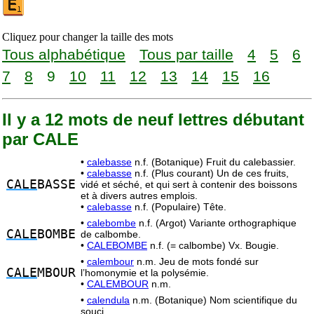
Cliquez pour changer la taille des mots
Tous alphabétique
Tous par taille
4
5
6
7
8
9
10
11
12
13
14
15
16
Il y a 12 mots de neuf lettres débutant
par CALE
•
calebasse
n.f. (Botanique) Fruit du calebassier.
•
calebasse
n.f. (Plus courant) Un de ces fruits,
CALE
BASSE
vidé et séché, et qui sert à contenir des boissons
et à divers autres emplois.
•
calebasse
n.f. (Populaire) Tête.
•
calebombe
n.f. (Argot) Variante orthographique
CALE
BOMBE
de calbombe.
•
CALEBOMBE
n.f. (= calbombe) Vx. Bougie.
•
calembour
n.m. Jeu de mots fondé sur
CALE
MBOUR
l’homonymie et la polysémie.
•
CALEMBOUR
n.m.
•
calendula
n.m. (Botanique) Nom scientifique du
souci.