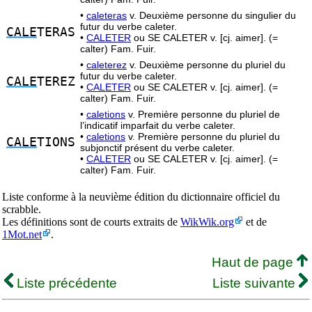
•
caleteras
v. Deuxième personne du singulier du
futur du verbe caleter.
CALE
TERAS
•
CALETER
ou SE CALETER v. [cj. aimer]. (=
calter) Fam. Fuir.
•
caleterez
v. Deuxième personne du pluriel du
futur du verbe caleter.
CALE
TEREZ
•
CALETER
ou SE CALETER v. [cj. aimer]. (=
calter) Fam. Fuir.
•
caletions
v. Première personne du pluriel de
l’indicatif imparfait du verbe caleter.
•
caletions
v. Première personne du pluriel du
CALE
TIONS
subjonctif présent du verbe caleter.
•
CALETER
ou SE CALETER v. [cj. aimer]. (=
calter) Fam. Fuir.
Liste conforme à la neuvième édition du dictionnaire officiel du
scrabble.
Les définitions sont de courts extraits de
WikWik.org
et de
1Mot.net
.
Haut de page
Liste précédente
Liste suivante