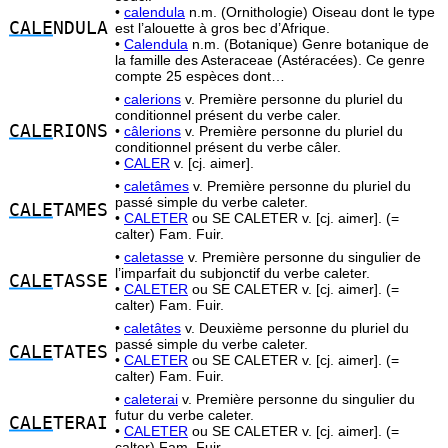
•
calendula
n.m. (Ornithologie) Oiseau dont le type
CALE
NDULA
est l’alouette à gros bec d’Afrique.
•
Calendula
n.m. (Botanique) Genre botanique de
la famille des Asteraceae (Astéracées). Ce genre
compte 25 espèces dont…
•
calerions
v. Première personne du pluriel du
conditionnel présent du verbe caler.
CALE
RIONS
•
câlerions
v. Première personne du pluriel du
conditionnel présent du verbe câler.
•
CALER
v. [cj. aimer].
•
caletâmes
v. Première personne du pluriel du
passé simple du verbe caleter.
CALE
TAMES
•
CALETER
ou SE CALETER v. [cj. aimer]. (=
calter) Fam. Fuir.
•
caletasse
v. Première personne du singulier de
l’imparfait du subjonctif du verbe caleter.
CALE
TASSE
•
CALETER
ou SE CALETER v. [cj. aimer]. (=
calter) Fam. Fuir.
•
caletâtes
v. Deuxième personne du pluriel du
passé simple du verbe caleter.
CALE
TATES
•
CALETER
ou SE CALETER v. [cj. aimer]. (=
calter) Fam. Fuir.
•
caleterai
v. Première personne du singulier du
futur du verbe caleter.
CALE
TERAI
•
CALETER
ou SE CALETER v. [cj. aimer]. (=
calter) Fam. Fuir.