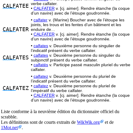
verbe calfater.
CALF
ATEE
•
CALFATER
v. [cj. aimer]. Rendre étanche (la coque
d’un navire) avec de l’étoupe goudronnée.
•
calfater
v. (Marine) Boucher avec de l’étoupe les
joints, les trous et les fentes d’un bâtiment et les
CALF
ATER
enduire de…
•
CALFATER
v. [cj. aimer]. Rendre étanche (la coque
d’un navire) avec de l’étoupe goudronnée.
•
calfates
v. Deuxième personne du singulier de
l’indicatif présent du verbe calfater.
•
calfates
v. Deuxième personne du singulier du
CALF
ATES
subjonctif présent du verbe calfater.
•
calfatés
v. Participe passé masculin pluriel du verbe
calfater.
•
calfatez
v. Deuxième personne du pluriel de
l’indicatif présent du verbe calfater.
•
calfatez
v. Deuxième personne du pluriel de
CALF
ATEZ
l’impératif du verbe calfater.
•
CALFATER
v. [cj. aimer]. Rendre étanche (la coque
d’un navire) avec de l’étoupe goudronnée.
Liste conforme à la neuvième édition du dictionnaire officiel du
scrabble.
Les définitions sont de courts extraits de
WikWik.org
et de
1Mot.net
.