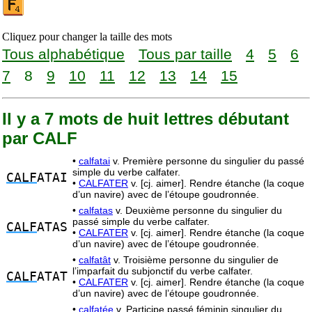
Cliquez pour changer la taille des mots
Tous alphabétique
Tous par taille
4
5
6
7
8
9
10
11
12
13
14
15
Il y a 7 mots de huit lettres débutant
par CALF
•
calfatai
v. Première personne du singulier du passé
simple du verbe calfater.
CALF
ATAI
•
CALFATER
v. [cj. aimer]. Rendre étanche (la coque
d’un navire) avec de l’étoupe goudronnée.
•
calfatas
v. Deuxième personne du singulier du
passé simple du verbe calfater.
CALF
ATAS
•
CALFATER
v. [cj. aimer]. Rendre étanche (la coque
d’un navire) avec de l’étoupe goudronnée.
•
calfatât
v. Troisième personne du singulier de
l’imparfait du subjonctif du verbe calfater.
CALF
ATAT
•
CALFATER
v. [cj. aimer]. Rendre étanche (la coque
d’un navire) avec de l’étoupe goudronnée.
•
calfatée
v. Participe passé féminin singulier du