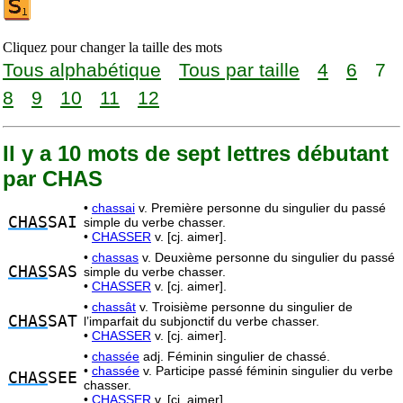
Cliquez pour changer la taille des mots
Tous alphabétique
Tous par taille
4
6
7
8
9
10
11
12
Il y a 10 mots de sept lettres débutant
par CHAS
•
chassai
v. Première personne du singulier du passé
CHAS
SAI
simple du verbe chasser.
•
CHASSER
v. [cj. aimer].
•
chassas
v. Deuxième personne du singulier du passé
CHAS
SAS
simple du verbe chasser.
•
CHASSER
v. [cj. aimer].
•
chassât
v. Troisième personne du singulier de
CHAS
SAT
l’imparfait du subjonctif du verbe chasser.
•
CHASSER
v. [cj. aimer].
•
chassée
adj. Féminin singulier de chassé.
•
chassée
v. Participe passé féminin singulier du verbe
CHAS
SEE
chasser.
•
CHASSER
v. [cj. aimer].