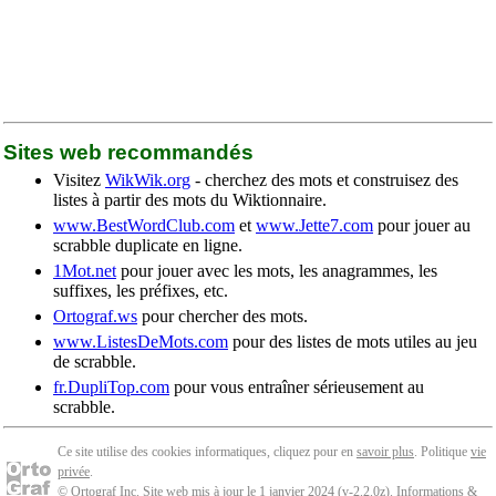
Sites web recommandés
Visitez
WikWik.org
- cherchez des mots et construisez des
listes à partir des mots du Wiktionnaire.
www.BestWordClub.com
et
www.Jette7.com
pour jouer au
scrabble duplicate en ligne.
1Mot.net
pour jouer avec les mots, les anagrammes, les
suffixes, les préfixes, etc.
Ortograf.ws
pour chercher des mots.
www.ListesDeMots.com
pour des listes de mots utiles au jeu
de scrabble.
fr.DupliTop.com
pour vous entraîner sérieusement au
scrabble.
Ce site utilise des cookies informatiques, cliquez pour en
savoir plus
. Politique
vie
privée
.
© Ortograf Inc. Site web mis à jour le 1 janvier 2024 (v-2.2.0
z
).
Informations &