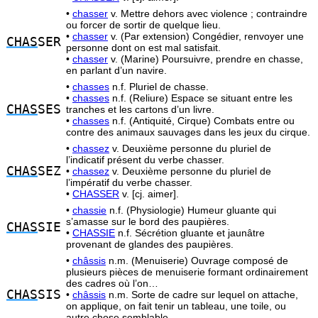
•
chasser
v. Mettre dehors avec violence ; contraindre
ou forcer de sortir de quelque lieu.
•
chasser
v. (Par extension) Congédier, renvoyer une
CHAS
SER
personne dont on est mal satisfait.
•
chasser
v. (Marine) Poursuivre, prendre en chasse,
en parlant d’un navire.
•
chasses
n.f. Pluriel de chasse.
•
chasses
n.f. (Reliure) Espace se situant entre les
CHAS
SES
tranches et les cartons d’un livre.
•
chasses
n.f. (Antiquité, Cirque) Combats entre ou
contre des animaux sauvages dans les jeux du cirque.
•
chassez
v. Deuxième personne du pluriel de
l’indicatif présent du verbe chasser.
CHAS
SEZ
•
chassez
v. Deuxième personne du pluriel de
l’impératif du verbe chasser.
•
CHASSER
v. [cj. aimer].
•
chassie
n.f. (Physiologie) Humeur gluante qui
s’amasse sur le bord des paupières.
CHAS
SIE
•
CHASSIE
n.f. Sécrétion gluante et jaunâtre
provenant de glandes des paupières.
•
châssis
n.m. (Menuiserie) Ouvrage composé de
plusieurs pièces de menuiserie formant ordinairement
des cadres où l’on…
CHAS
SIS
•
châssis
n.m. Sorte de cadre sur lequel on attache,
on applique, on fait tenir un tableau, une toile, ou
autre chose semblable.