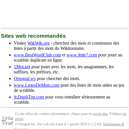
Sites web recommandés
Visitez
WikWik.org
- cherchez des mots et construisez des
listes à partir des mots du Wiktionnaire.
www.BestWordClub.com
et
www.Jette7.com
pour jouer au
scrabble duplicate en ligne.
1Mot.net
pour jouer avec les mots, les anagrammes, les
suffixes, les préfixes, etc.
Ortograf.ws
pour chercher des mots.
www.ListesDeMots.com
pour des listes de mots utiles au jeu
de scrabble.
fr.DupliTop.com
pour vous entraîner sérieusement au
scrabble.
Ce site utilise des cookies informatiques, cliquez pour en
savoir plus
. Politique
vie
privée
.
© Ortograf Inc. Site web mis à jour le 1 janvier 2024 (v-2.2.0
z
).
Informations &