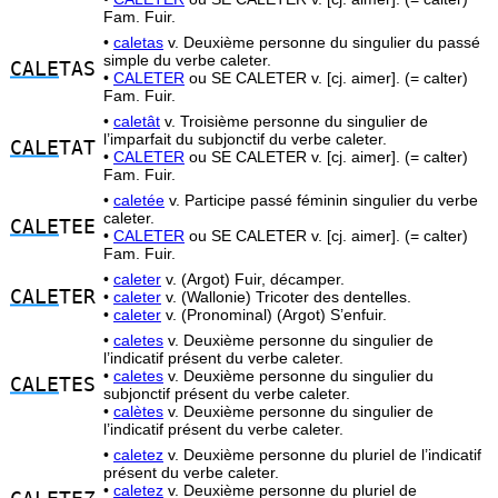
Fam. Fuir.
•
caletas
v. Deuxième personne du singulier du passé
simple du verbe caleter.
CALE
TAS
•
CALETER
ou SE CALETER v. [cj. aimer]. (= calter)
Fam. Fuir.
•
caletât
v. Troisième personne du singulier de
l’imparfait du subjonctif du verbe caleter.
CALE
TAT
•
CALETER
ou SE CALETER v. [cj. aimer]. (= calter)
Fam. Fuir.
•
caletée
v. Participe passé féminin singulier du verbe
caleter.
CALE
TEE
•
CALETER
ou SE CALETER v. [cj. aimer]. (= calter)
Fam. Fuir.
•
caleter
v. (Argot) Fuir, décamper.
CALE
TER
•
caleter
v. (Wallonie) Tricoter des dentelles.
•
caleter
v. (Pronominal) (Argot) S’enfuir.
•
caletes
v. Deuxième personne du singulier de
l’indicatif présent du verbe caleter.
•
caletes
v. Deuxième personne du singulier du
CALE
TES
subjonctif présent du verbe caleter.
•
calètes
v. Deuxième personne du singulier de
l’indicatif présent du verbe caleter.
•
caletez
v. Deuxième personne du pluriel de l’indicatif
présent du verbe caleter.
•
caletez
v. Deuxième personne du pluriel de