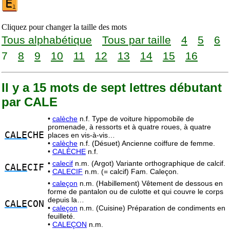
Cliquez pour changer la taille des mots
Tous alphabétique
Tous par taille
4
5
6
7
8
9
10
11
12
13
14
15
16
Il y a 15 mots de sept lettres débutant
par CALE
•
calèche
n.f. Type de voiture hippomobile de
promenade, à ressorts et à quatre roues, à quatre
CALE
CHE
places en vis-à-vis…
•
calèche
n.f. (Désuet) Ancienne coiffure de femme.
•
CALÈCHE
n.f.
•
calecif
n.m. (Argot) Variante orthographique de calcif.
CALE
CIF
•
CALECIF
n.m. (= calcif) Fam. Caleçon.
•
caleçon
n.m. (Habillement) Vêtement de dessous en
forme de pantalon ou de culotte et qui couvre le corps
depuis la…
CALE
CON
•
caleçon
n.m. (Cuisine) Préparation de condiments en
feuilleté.
•
CALEÇON
n.m.