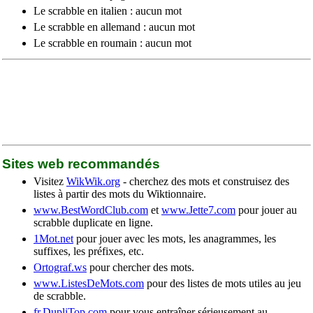
Le scrabble en italien : aucun mot
Le scrabble en allemand : aucun mot
Le scrabble en roumain : aucun mot
Sites web recommandés
Visitez
WikWik.org
- cherchez des mots et construisez des
listes à partir des mots du Wiktionnaire.
www.BestWordClub.com
et
www.Jette7.com
pour jouer au
scrabble duplicate en ligne.
1Mot.net
pour jouer avec les mots, les anagrammes, les
suffixes, les préfixes, etc.
Ortograf.ws
pour chercher des mots.
www.ListesDeMots.com
pour des listes de mots utiles au jeu
de scrabble.
fr.DupliTop.com
pour vous entraîner sérieusement au