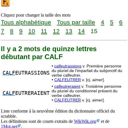
Cliquez pour changer la taille des mots
Tous alphabétique
Tous par taille
4
5
6
7
8
9
10
11
12
13
14
15
Il y a 2 mots de quinze lettres
débutant par CALF
•
calfeutrassions
v. Première personne
du pluriel de l’imparfait du subjonctif du
CALF
EUTRASSIONS
verbe calfeutrer.
•
CALFEUTRER
v. [cj. aimer].
•
calfeutreraient
v. Troisième personne
du pluriel du conditionnel présent du
CALF
EUTRERAIENT
verbe calfeutrer.
•
CALFEUTRER
v. [cj. aimer].
Liste conforme à la neuvième édition du dictionnaire officiel du
scrabble.
Les définitions sont de courts extraits de
WikWik.org
et de
1Mot.net
.