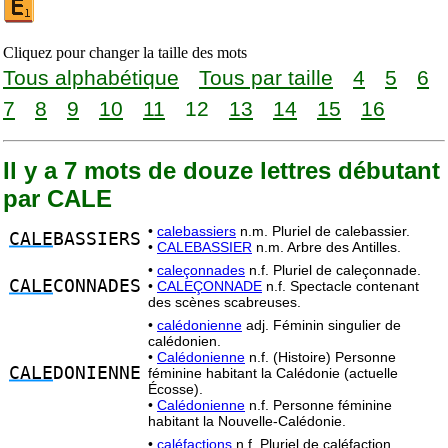
Cliquez pour changer la taille des mots
Tous alphabétique
Tous par taille
4
5
6
7
8
9
10
11
12
13
14
15
16
Il y a 7 mots de douze lettres débutant
par CALE
•
calebassiers
n.m. Pluriel de calebassier.
CALE
BASSIERS
•
CALEBASSIER
n.m. Arbre des Antilles.
•
caleçonnades
n.f. Pluriel de caleçonnade.
CALE
CONNADES
•
CALEÇONNADE
n.f. Spectacle contenant
des scènes scabreuses.
•
calédonienne
adj. Féminin singulier de
calédonien.
•
Calédonienne
n.f. (Histoire) Personne
CALE
DONIENNE
féminine habitant la Calédonie (actuelle
Écosse).
•
Calédonienne
n.f. Personne féminine
habitant la Nouvelle-Calédonie.
•
caléfactions
n.f. Pluriel de caléfaction.