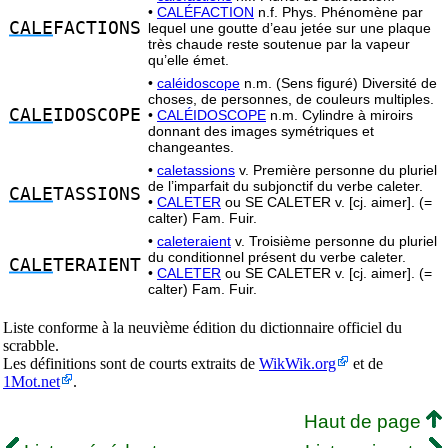
•
CALÉFACTION
n.f. Phys. Phénomène par
CALE
FACTIONS
lequel une goutte d’eau jetée sur une plaque
très chaude reste soutenue par la vapeur
qu’elle émet.
•
caléidoscope
n.m. (Sens figuré) Diversité de
choses, de personnes, de couleurs multiples.
CALE
IDOSCOPE
•
CALÉIDOSCOPE
n.m. Cylindre à miroirs
donnant des images symétriques et
changeantes.
•
caletassions
v. Première personne du pluriel
de l’imparfait du subjonctif du verbe caleter.
CALE
TASSIONS
•
CALETER
ou SE CALETER v. [cj. aimer]. (=
calter) Fam. Fuir.
•
caleteraient
v. Troisième personne du pluriel
du conditionnel présent du verbe caleter.
CALE
TERAIENT
•
CALETER
ou SE CALETER v. [cj. aimer]. (=
calter) Fam. Fuir.
Liste conforme à la neuvième édition du dictionnaire officiel du
scrabble.
Les définitions sont de courts extraits de
WikWik.org
et de
1Mot.net
.
Haut de page