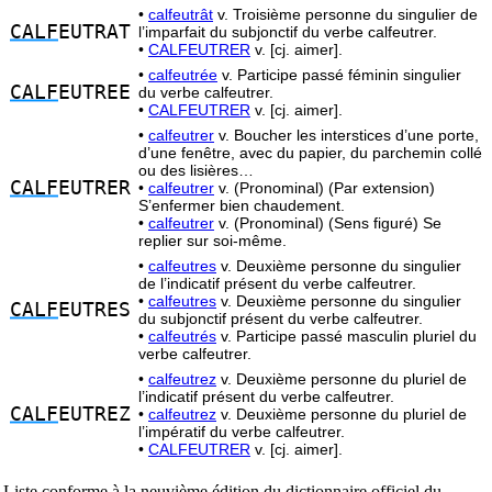
•
calfeutrât
v. Troisième personne du singulier de
CALF
EUTRAT
l’imparfait du subjonctif du verbe calfeutrer.
•
CALFEUTRER
v. [cj. aimer].
•
calfeutrée
v. Participe passé féminin singulier
CALF
EUTREE
du verbe calfeutrer.
•
CALFEUTRER
v. [cj. aimer].
•
calfeutrer
v. Boucher les interstices d’une porte,
d’une fenêtre, avec du papier, du parchemin collé
ou des lisières…
CALF
EUTRER
•
calfeutrer
v. (Pronominal) (Par extension)
S’enfermer bien chaudement.
•
calfeutrer
v. (Pronominal) (Sens figuré) Se
replier sur soi-même.
•
calfeutres
v. Deuxième personne du singulier
de l’indicatif présent du verbe calfeutrer.
•
calfeutres
v. Deuxième personne du singulier
CALF
EUTRES
du subjonctif présent du verbe calfeutrer.
•
calfeutrés
v. Participe passé masculin pluriel du
verbe calfeutrer.
•
calfeutrez
v. Deuxième personne du pluriel de
l’indicatif présent du verbe calfeutrer.
CALF
EUTREZ
•
calfeutrez
v. Deuxième personne du pluriel de
l’impératif du verbe calfeutrer.
•
CALFEUTRER
v. [cj. aimer].
Liste conforme à la neuvième édition du dictionnaire officiel du