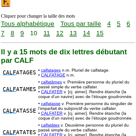
Cliquez pour changer la taille des mots
Tous alphabétique
Tous par taille
4
5
6
7
8
9
10
11
12
13
14
15
Il y a 15 mots de dix lettres débutant
par CALF
•
calfatages
n.m. Pluriel de calfatage.
CALF
ATAGES
•
CALFATAGE
n.m.
•
calfatâmes
v. Première personne du pluriel du
passé simple du verbe calfater.
CALF
ATAMES
•
CALFATER
v. [cj. aimer]. Rendre étanche (la
coque d’un navire) avec de l’étoupe goudronnée.
•
calfatasse
v. Première personne du singulier de
l’imparfait du subjonctif du verbe calfater.
CALF
ATASSE
•
CALFATER
v. [cj. aimer]. Rendre étanche (la
coque d’un navire) avec de l’étoupe goudronnée.
•
calfatâtes
v. Deuxième personne du pluriel du
passé simple du verbe calfater.
CALF
ATATES
•
CALFATER
v. [cj. aimer]. Rendre étanche (la