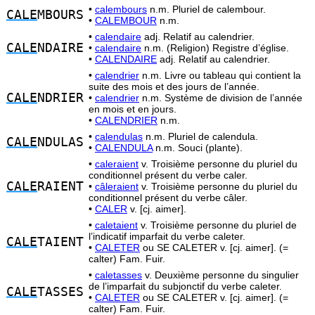
•
calembours
n.m. Pluriel de calembour.
CALE
MBOURS
•
CALEMBOUR
n.m.
•
calendaire
adj. Relatif au calendrier.
CALE
NDAIRE
•
calendaire
n.m. (Religion) Registre d’église.
•
CALENDAIRE
adj. Relatif au calendrier.
•
calendrier
n.m. Livre ou tableau qui contient la
suite des mois et des jours de l’année.
CALE
NDRIER
•
calendrier
n.m. Système de division de l’année
en mois et en jours.
•
CALENDRIER
n.m.
•
calendulas
n.m. Pluriel de calendula.
CALE
NDULAS
•
CALENDULA
n.m. Souci (plante).
•
caleraient
v. Troisième personne du pluriel du
conditionnel présent du verbe caler.
CALE
RAIENT
•
câleraient
v. Troisième personne du pluriel du
conditionnel présent du verbe câler.
•
CALER
v. [cj. aimer].
•
caletaient
v. Troisième personne du pluriel de
l’indicatif imparfait du verbe caleter.
CALE
TAIENT
•
CALETER
ou SE CALETER v. [cj. aimer]. (=
calter) Fam. Fuir.
•
caletasses
v. Deuxième personne du singulier
de l’imparfait du subjonctif du verbe caleter.
CALE
TASSES
•
CALETER
ou SE CALETER v. [cj. aimer]. (=
calter) Fam. Fuir.