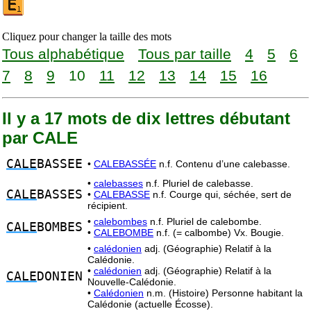
Cliquez pour changer la taille des mots
Tous alphabétique
Tous par taille
4
5
6
7
8
9
10
11
12
13
14
15
16
Il y a 17 mots de dix lettres débutant
par CALE
CALE
BASSEE
•
CALEBASSÉE
n.f. Contenu d’une calebasse.
•
calebasses
n.f. Pluriel de calebasse.
CALE
BASSES
•
CALEBASSE
n.f. Courge qui, séchée, sert de
récipient.
•
calebombes
n.f. Pluriel de calebombe.
CALE
BOMBES
•
CALEBOMBE
n.f. (= calbombe) Vx. Bougie.
•
calédonien
adj. (Géographie) Relatif à la
Calédonie.
•
calédonien
adj. (Géographie) Relatif à la
CALE
DONIEN
Nouvelle-Calédonie.
•
Calédonien
n.m. (Histoire) Personne habitant la
Calédonie (actuelle Écosse).