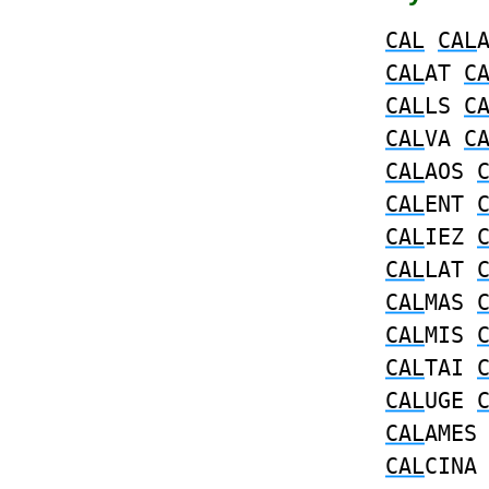
CAL
CAL
CAL
AT
C
CAL
LS
C
CAL
VA
C
CAL
AOS
CAL
ENT
CAL
IEZ
CAL
LAT
CAL
MAS
CAL
MIS
CAL
TAI
CAL
UGE
CAL
AME
CAL
CIN