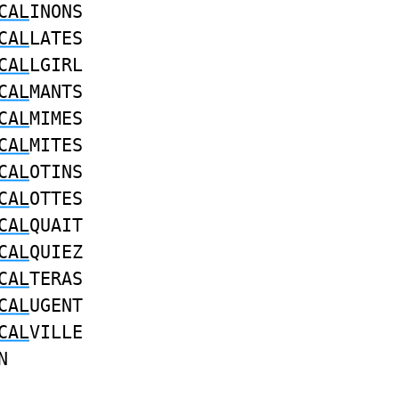
CAL
INONS
CAL
LATES
CAL
LGIRL
CAL
MANTS
CAL
MIMES
CAL
MITES
CAL
OTINS
CAL
OTTES
CAL
QUAIT
CAL
QUIEZ
CAL
TERAS
CAL
UGENT
CAL
VILLE
N