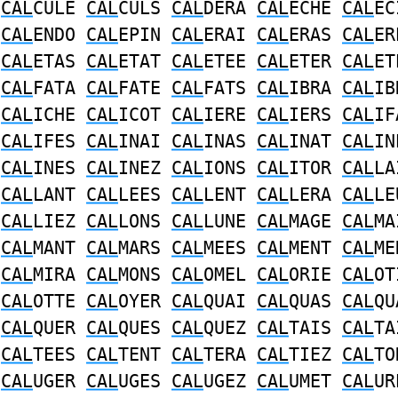
A
CAL
CULE
CAL
CULS
CAL
DERA
CAL
ECHE
CAL
EC
N
CAL
ENDO
CAL
EPIN
CAL
ERAI
CAL
ERAS
CAL
ER
I
CAL
ETAS
CAL
ETAT
CAL
ETEE
CAL
ETER
CAL
ET
Z
CAL
FATA
CAL
FATE
CAL
FATS
CAL
IBRA
CAL
IB
S
CAL
ICHE
CAL
ICOT
CAL
IERE
CAL
IERS
CAL
IF
T
CAL
IFES
CAL
INAI
CAL
INAS
CAL
INAT
CAL
IN
R
CAL
INES
CAL
INEZ
CAL
IONS
CAL
ITOR
CAL
LA
T
CAL
LANT
CAL
LEES
CAL
LENT
CAL
LERA
CAL
LE
X
CAL
LIEZ
CAL
LONS
CAL
LUNE
CAL
MAGE
CAL
MA
T
CAL
MANT
CAL
MARS
CAL
MEES
CAL
MENT
CAL
ME
Z
CAL
MIRA
CAL
MONS
CAL
OMEL
CAL
ORIE
CAL
OT
A
CAL
OTTE
CAL
OYER
CAL
QUAI
CAL
QUAS
CAL
QU
E
CAL
QUER
CAL
QUES
CAL
QUEZ
CAL
TAIS
CAL
TA
T
CAL
TEES
CAL
TENT
CAL
TERA
CAL
TIEZ
CAL
TO
A
CAL
UGER
CAL
UGES
CAL
UGEZ
CAL
UMET
CAL
UR