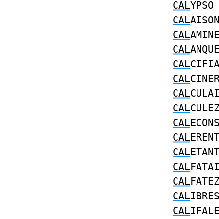
CAL
YPS
CAL
AISO
CAL
AMIN
CAL
ANQU
CAL
CIFI
CAL
CINE
CAL
CULA
CAL
CULE
CAL
ECON
CAL
EREN
CAL
ETAN
CAL
FATA
CAL
FATE
CAL
IBRE
CAL
IFAL