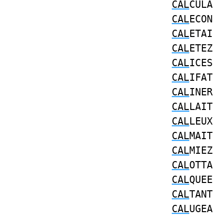
CAL
CUL
CAL
ECO
CAL
ETA
CAL
ETE
CAL
ICE
CAL
IFA
CAL
INE
CAL
LAI
CAL
LEU
CAL
MAI
CAL
MIE
CAL
OTT
CAL
QUE
CAL
TAN
CAL
UGE