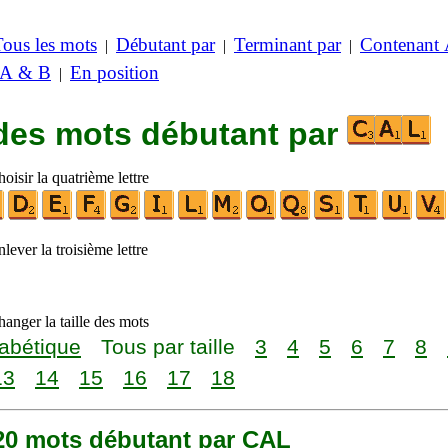
Tous les mots
Débutant par
Terminant par
Contenant
|
|
|
 A & B
En position
|
 des mots débutant par
oisir la quatrième lettre
lever la troisième lettre
anger la taille des mots
abétique
Tous par taille
3
4
5
6
7
8
13
14
15
16
17
18
220 mots débutant par CAL