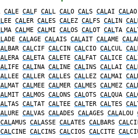
A
CAL
E
CAL
F
CAL
L
CAL
O
CAL
S
CAL
AI
CAL
A
AL
EE
CAL
ER
CAL
ES
CAL
EZ
CAL
FS
CAL
IN
CAL
AL
MA
CAL
ME
CAL
MI
CAL
OS
CAL
OT
CAL
TA
CAL
AL
ADE
CAL
AGE
CAL
AIS
CAL
AIT
CAL
AME
CAL
A
CAL
BAR
CAL
CIF
CAL
CIN
CAL
CIO
CAL
CUL
CAL
CAL
ERA
CAL
ETA
CAL
ETE
CAL
FAT
CAL
ICE
CAL
CAL
IFE
CAL
INA
CAL
INE
CAL
INS
CAL
LAI
CAL
CAL
LEE
CAL
LER
CAL
LES
CAL
LEZ
CAL
MAI
CAL
CAL
MAT
CAL
MEE
CAL
MER
CAL
MES
CAL
MEZ
CAL
CAL
MIT
CAL
MOS
CAL
ONS
CAL
OTS
CAL
QUA
CAL
CAL
TAS
CAL
TAT
CAL
TEE
CAL
TER
CAL
TES
CAL
CAL
URE
CAL
VAS
CAL
ADES
CAL
AGES
CAL
ALOU
S
CAL
AMUS
CAL
ASSE
CAL
ATES
CAL
BARS
CAL
CI
A
CAL
CINE
CAL
CINS
CAL
CIOS
CAL
CITE
CAL
CI