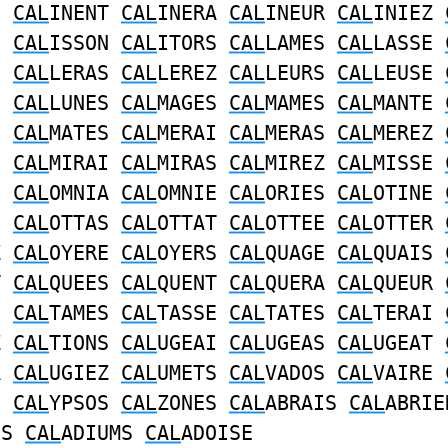
S
CAL
INENT
CAL
INERA
CAL
INEUR
CAL
INIEZ
E
CAL
ISSON
CAL
ITORS
CAL
LAMES
CAL
LASSE
I
CAL
LERAS
CAL
LEREZ
CAL
LEURS
CAL
LEUSE
S
CAL
LUNES
CAL
MAGES
CAL
MAMES
CAL
MANTE
E
CAL
MATES
CAL
MERAI
CAL
MERAS
CAL
MEREZ
S
CAL
MIRAI
CAL
MIRAS
CAL
MIREZ
CAL
MISSE
S
CAL
OMNIA
CAL
OMNIE
CAL
ORIES
CAL
OTINE
I
CAL
OTTAS
CAL
OTTAT
CAL
OTTEE
CAL
OTTER
Z
CAL
OYERE
CAL
OYERS
CAL
QUAGE
CAL
QUAIS
T
CAL
QUEES
CAL
QUENT
CAL
QUERA
CAL
QUEUR
S
CAL
TAMES
CAL
TASSE
CAL
TATES
CAL
TERAI
Z
CAL
TIONS
CAL
UGEAI
CAL
UGEAS
CAL
UGEAT
A
CAL
UGIEZ
CAL
UMETS
CAL
VADOS
CAL
VAIRE
E
CAL
YPSOS
CAL
ZONES
CAL
ABRAIS
CAL
ABRIE
NS
CAL
ADIUMS
CAL
ADOISE