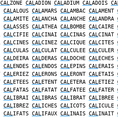
O
CAL
ZONE
CAL
ADION
CAL
ADIUM
CAL
ADOIS
CA
N
CAL
ALOUS
CAL
AMARS
CAL
AMBAC
CAL
AMENT
E
CAL
AMITE
CAL
ANCHA
CAL
ANCHE
CAL
ANDRA
E
CAL
ASSES
CAL
ATHEA
CAL
BOMBE
CAL
CAIRE
A
CAL
CIFIE
CAL
CINAI
CAL
CINAS
CAL
CINAT
R
CAL
CINES
CAL
CINEZ
CAL
CIQUE
CAL
CITES
I
CAL
CULAS
CAL
CULAT
CAL
CULEE
CAL
CULER
Z
CAL
DEIRA
CAL
DERAS
CAL
DOCHE
CAL
ECHES
S
CAL
ENDES
CAL
ENDOS
CAL
EPINS
CAL
ERAIS
T
CAL
ERIEZ
CAL
ERONS
CAL
ERONT
CAL
ETAIS
T
CAL
ETEES
CAL
ETENT
CAL
ETERA
CAL
ETIEZ
I
CAL
FATAS
CAL
FATAT
CAL
FATEE
CAL
FATER
Z
CAL
IBRAI
CAL
IBRAS
CAL
IBRAT
CAL
IBREE
S
CAL
IBREZ
CAL
ICHES
CAL
ICOTS
CAL
ICULE
E
CAL
IFATS
CAL
IFAUX
CAL
INAIS
CAL
INAIT