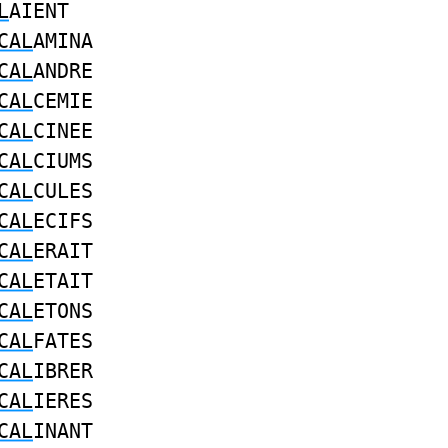
L
AIENT
CAL
AMINA
CAL
ANDRE
CAL
CEMIE
CAL
CINEE
CAL
CIUMS
CAL
CULES
CAL
ECIFS
CAL
ERAIT
CAL
ETAIT
CAL
ETONS
CAL
FATES
CAL
IBRER
CAL
IERES
CAL
INANT