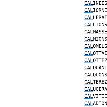
CAL
INEE
CAL
IORN
CAL
LERA
CAL
LION
CAL
MASS
CAL
MION
CAL
OMEL
CAL
OTTA
CAL
OTTE
CAL
QUAN
CAL
QUON
CAL
TERE
CAL
UGER
CAL
VITI
CAL
ADIO