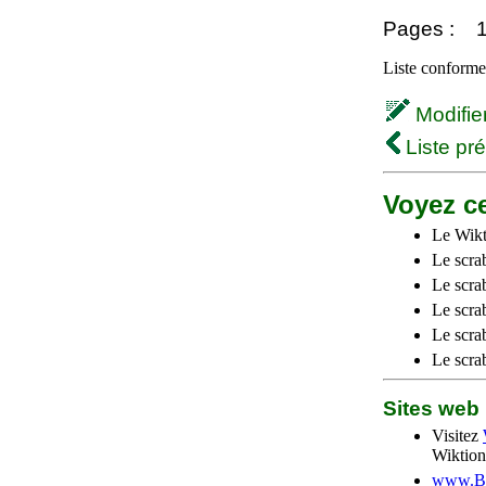
Pages :
Liste conforme 
Modifier 
Liste pr
Voyez ce
Le Wikt
Le scra
Le scra
Le scrab
Le scra
Le scra
Sites we
Visitez
Wiktion
www.Be