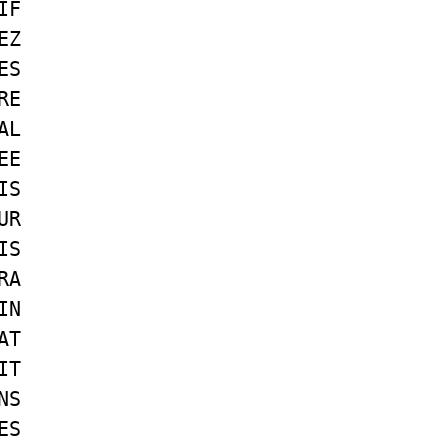
IF
EZ
ES
RE
AL
EE
IS
UR
IS
RA
IN
AT
IT
NS
ES