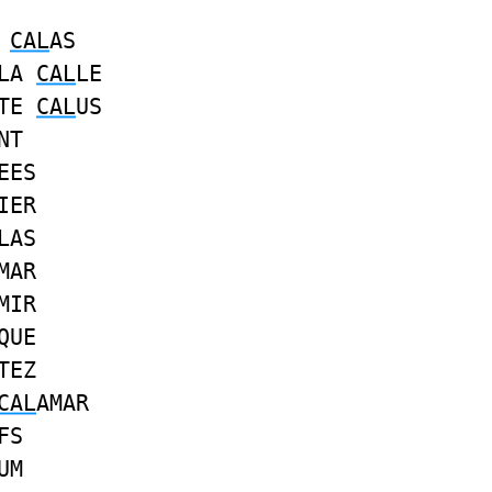
O
CAL
AS
LA
CAL
LE
TE
CAL
US
NT
EES
IER
LAS
MAR
MIR
QUE
TEZ
CAL
AMAR
FS
UM