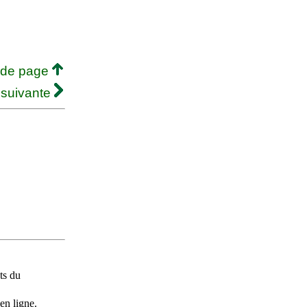
 de page
 suivante
ts du
en ligne.