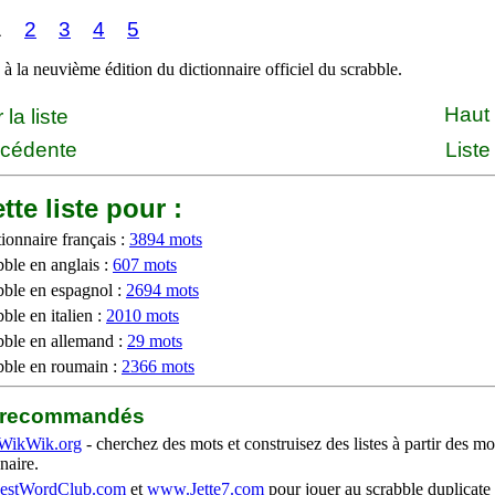
1
2
3
4
5
à la neuvième édition du dictionnaire officiel du scrabble.
Haut
la liste
écédente
Liste
tte liste pour :
ionnaire français :
3894 mots
bble en anglais :
607 mots
bble en espagnol :
2694 mots
ble en italien :
2010 mots
bble en allemand :
29 mots
bble en roumain :
2366 mots
b recommandés
WikWik.org
- cherchez des mots et construisez des listes à partir des mo
naire.
stWordClub.com
et
www.Jette7.com
pour jouer au scrabble duplicate 