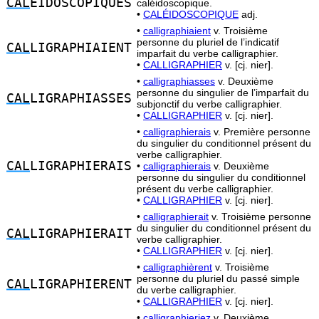
CAL
EIDOSCOPIQUES
caléidoscopique.
•
CALÉIDOSCOPIQUE
adj.
•
calligraphiaient
v. Troisième
personne du pluriel de l’indicatif
CAL
LIGRAPHIAIENT
imparfait du verbe calligraphier.
•
CALLIGRAPHIER
v. [cj. nier].
•
calligraphiasses
v. Deuxième
personne du singulier de l’imparfait du
CAL
LIGRAPHIASSES
subjonctif du verbe calligraphier.
•
CALLIGRAPHIER
v. [cj. nier].
•
calligraphierais
v. Première personne
du singulier du conditionnel présent du
verbe calligraphier.
CAL
LIGRAPHIERAIS
•
calligraphierais
v. Deuxième
personne du singulier du conditionnel
présent du verbe calligraphier.
•
CALLIGRAPHIER
v. [cj. nier].
•
calligraphierait
v. Troisième personne
du singulier du conditionnel présent du
CAL
LIGRAPHIERAIT
verbe calligraphier.
•
CALLIGRAPHIER
v. [cj. nier].
•
calligraphièrent
v. Troisième
personne du pluriel du passé simple
CAL
LIGRAPHIERENT
du verbe calligraphier.
•
CALLIGRAPHIER
v. [cj. nier].
•
calligraphieriez
v. Deuxième