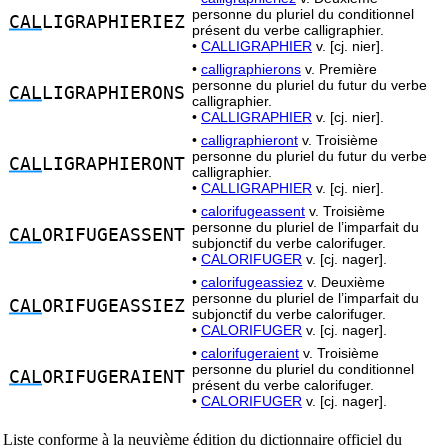
personne du pluriel du conditionnel
CAL
LIGRAPHIERIEZ
présent du verbe calligraphier.
•
CALLIGRAPHIER
v. [cj. nier].
•
calligraphierons
v. Première
personne du pluriel du futur du verbe
CAL
LIGRAPHIERONS
calligraphier.
•
CALLIGRAPHIER
v. [cj. nier].
•
calligraphieront
v. Troisième
personne du pluriel du futur du verbe
CAL
LIGRAPHIERONT
calligraphier.
•
CALLIGRAPHIER
v. [cj. nier].
•
calorifugeassent
v. Troisième
personne du pluriel de l’imparfait du
CAL
ORIFUGEASSENT
subjonctif du verbe calorifuger.
•
CALORIFUGER
v. [cj. nager].
•
calorifugeassiez
v. Deuxième
personne du pluriel de l’imparfait du
CAL
ORIFUGEASSIEZ
subjonctif du verbe calorifuger.
•
CALORIFUGER
v. [cj. nager].
•
calorifugeraient
v. Troisième
personne du pluriel du conditionnel
CAL
ORIFUGERAIENT
présent du verbe calorifuger.
•
CALORIFUGER
v. [cj. nager].
Liste conforme à la neuvième édition du dictionnaire officiel du