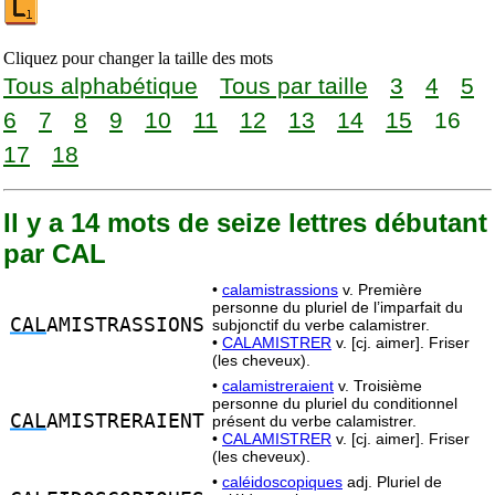
Cliquez pour changer la taille des mots
Tous alphabétique
Tous par taille
3
4
5
6
7
8
9
10
11
12
13
14
15
16
17
18
Il y a 14 mots de seize lettres débutant
par CAL
•
calamistrassions
v. Première
personne du pluriel de l’imparfait du
CAL
AMISTRASSIONS
subjonctif du verbe calamistrer.
•
CALAMISTRER
v. [cj. aimer]. Friser
(les cheveux).
•
calamistreraient
v. Troisième
personne du pluriel du conditionnel
CAL
AMISTRERAIENT
présent du verbe calamistrer.
•
CALAMISTRER
v. [cj. aimer]. Friser
(les cheveux).
•
caléidoscopiques
adj. Pluriel de