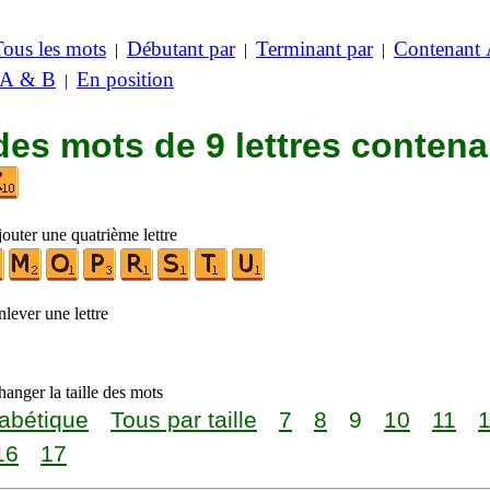
Tous les mots
Débutant par
Terminant par
Contenant
|
|
|
 A & B
En position
|
des mots de 9 lettres contena
outer une quatrième lettre
lever une lettre
anger la taille des mots
abétique
Tous par taille
7
8
9
10
11
16
17