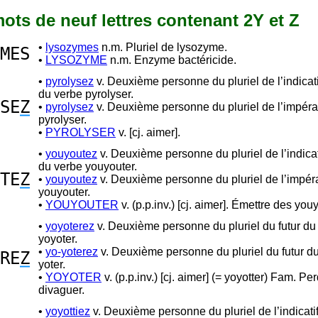
 mots de neuf lettres contenant 2Y et Z
•
lysozymes
n.m. Pluriel de lysozyme.
MES
•
LYSOZYME
n.m. Enzyme bactéricide.
•
pyrolysez
v. Deuxième personne du pluriel de l’indicati
du verbe pyrolyser.
SE
Z
•
pyrolysez
v. Deuxième personne du pluriel de l’impérat
pyrolyser.
•
PYROLYSER
v. [cj. aimer].
•
youyoutez
v. Deuxième personne du pluriel de l’indicat
du verbe youyouter.
TE
Z
•
youyoutez
v. Deuxième personne du pluriel de l’impéra
youyouter.
•
YOUYOUTER
v. (p.p.inv.) [cj. aimer]. Émettre des you
•
yoyoterez
v. Deuxième personne du pluriel du futur du
yoyoter.
•
yo-yoterez
v. Deuxième personne du pluriel du futur du
RE
Z
yoter.
•
YOYOTER
v. (p.p.inv.) [cj. aimer] (= yoyotter) Fam. Per
divaguer.
•
yoyottiez
v. Deuxième personne du pluriel de l’indicatif