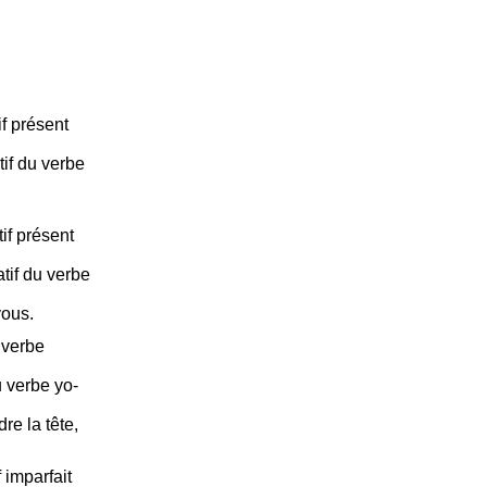
f présent
if du verbe
if présent
tif du verbe
yous.
 verbe
 verbe yo-
dre la tête,
 imparfait