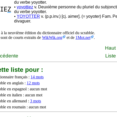
du verbe yoyotter.
•
yoyottiez
v. Deuxième personne du pluriel du subjoncti
IE
Z
du verbe yoyotter.
•
YOYOTTER
v. (p.p.inv.) [cj. aimer]. (= yoyoter) Fam. Pe
divaguer.
à la neuvième édition du dictionnaire officiel du scrabble.
 sont de courts extraits de
WikWik.org
et de
1Mot.net
.
Haut
écédente
Liste
tte liste pour :
ionnaire français :
14 mots
bble en anglais :
12 mots
bble en espagnol : aucun mot
ble en italien : aucun mot
bble en allemand :
3 mots
bble en roumain : aucun mot