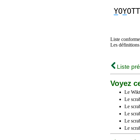
Y
O
Y
OTT
Liste conforme 
Les définitions
Liste pr
Voyez ce
Le Wikt
Le scra
Le scra
Le scrab
Le scra
Le scra