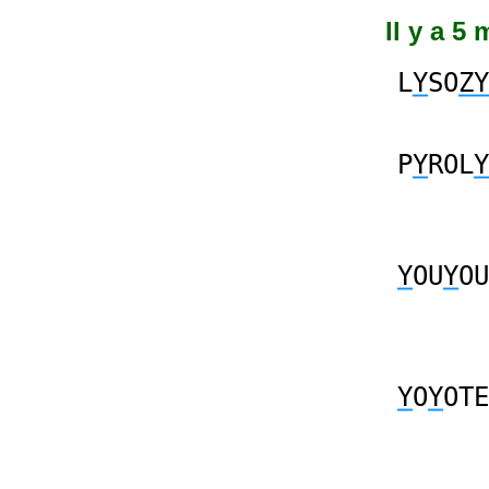
Il y a 5
L
Y
SO
ZY
P
Y
ROL
Y
Y
OU
Y
OU
Y
O
Y
OTE