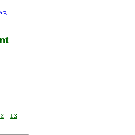
 AB
|
nt
12
13