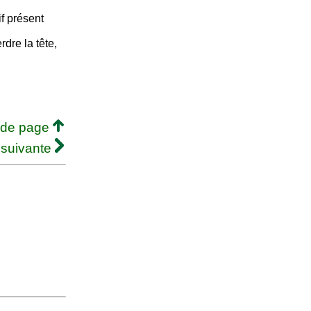
f présent
rdre la tête,
 de page
 suivante