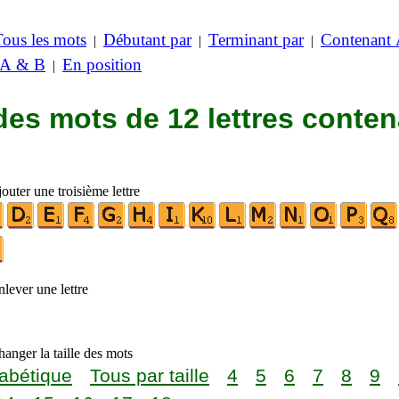
Tous les mots
Débutant par
Terminant par
Contenant
|
|
|
 A & B
En position
|
des mots de 12 lettres conte
outer une troisième lettre
lever une lettre
anger la taille des mots
abétique
Tous par taille
4
5
6
7
8
9