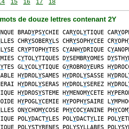
14
15
16
17
18
0 mots de douze lettres contenant 2Y
Y
NQUE BRAD
Y
PS
Y
CHIE CAR
Y
OL
Y
TIQUE CAR
Y
OP
Y
LLES CHR
Y
SOBER
Y
LS CHR
Y
SOPH
Y
CEE CR
Y
OPH
AL
Y
SE CR
Y
PTOPH
Y
TES C
Y
ANH
Y
DRIQUE C
Y
ANOP
Y
MIES C
Y
TOL
Y
TIQUES D
Y
SEMBR
Y
OMES D
Y
STH
Y
C
Y
TES GL
Y
COL
Y
TIQUE G
Y
ROBRO
Y
EURS H
Y
DROC
SABLE H
Y
DROL
Y
SAMES H
Y
DROL
Y
SASSE H
Y
DROL
SERAI H
Y
DROL
Y
SERAS H
Y
DROL
Y
SEREZ H
Y
DROL
MIQUE H
Y
DROS
Y
STEME H
Y
MENOM
Y
CETE H
Y
PERO
LOIDE H
Y
POGL
Y
CEMIE H
Y
POPH
Y
SAIRE L
Y
MPHO
Y
LLES ON
Y
CHOM
Y
COSE PH
Y
COC
Y
ANINE PH
Y
COM
LIQUE POL
Y
DACT
Y
LES POL
Y
DACT
Y
LIE POL
Y
ET
TIQUE POL
Y
ST
Y
RENES POL
Y
S
Y
LLABES POL
Y
S
Y