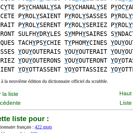
OC
Y
TE PS
Y
CHANAL
Y
SA PS
Y
CHANAL
Y
SE P
Y
OC
Y
A
Y
CETE P
Y
ROL
Y
SAIENT P
Y
ROL
Y
SASSES P
Y
ROL
Y
ERAIT P
Y
ROL
Y
SERENT P
Y
ROL
Y
SERIEZ P
Y
ROL
Y
ERONT SULFH
Y
DR
Y
LES S
Y
MPH
Y
SAIRES S
Y
NDAC
IQUES TACH
Y
PS
Y
CHIE T
Y
PHOM
Y
CINES
Y
OU
Y
OU
ASSES
Y
OU
Y
OUTERAIS
Y
OU
Y
OUTERAIT
Y
OU
Y
OU
ERIEZ
Y
OU
Y
OUTERONS
Y
OU
Y
OUTERONT
Y
O
Y
OTA
AIENT
Y
O
Y
OTTASSENT
Y
O
Y
OTTASSIEZ
Y
O
Y
OTT
à la neuvième édition du dictionnaire officiel du scrabble.
Haut
la liste
écédente
Liste
tte liste pour :
ionnaire français :
422 mots