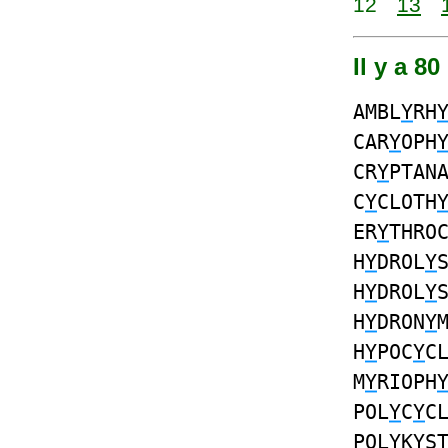
12
13
Il y a 8
AMBL
Y
RH
CAR
Y
OPH
CR
Y
PTAN
C
Y
CLOTH
ER
Y
THRO
H
Y
DROL
Y
H
Y
DROL
Y
H
Y
DRON
Y
H
Y
POC
Y
C
M
Y
RIOPH
POL
Y
C
Y
C
POL
Y
K
Y
S