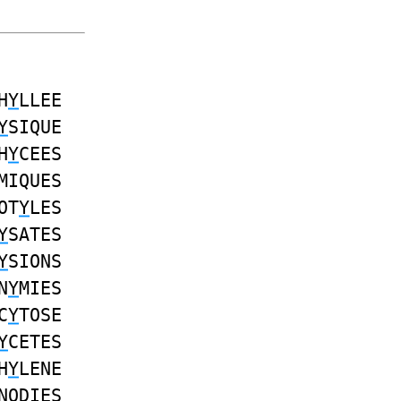
H
Y
LLEE
Y
SIQUE
H
Y
CEES
MIQUES
OT
Y
LES
Y
SATES
Y
SIONS
N
Y
MIES
C
Y
TOSE
Y
CETES
H
Y
LENE
NODIES