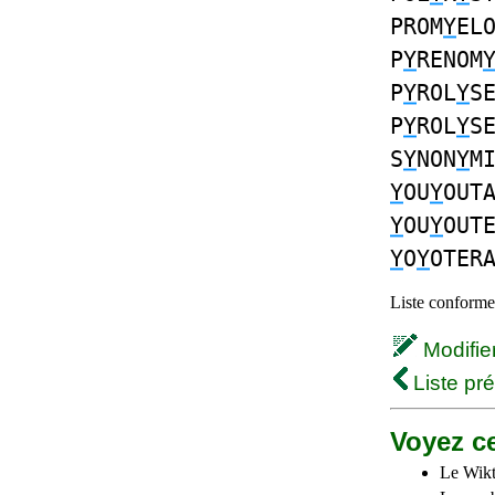
PROM
Y
EL
P
Y
RENOM
P
Y
ROL
Y
S
P
Y
ROL
Y
S
S
Y
NON
Y
M
Y
OU
Y
OUT
Y
OU
Y
OUT
Y
O
Y
OTER
Liste conforme 
Modifier 
Liste pr
Voyez ce
Le Wikt