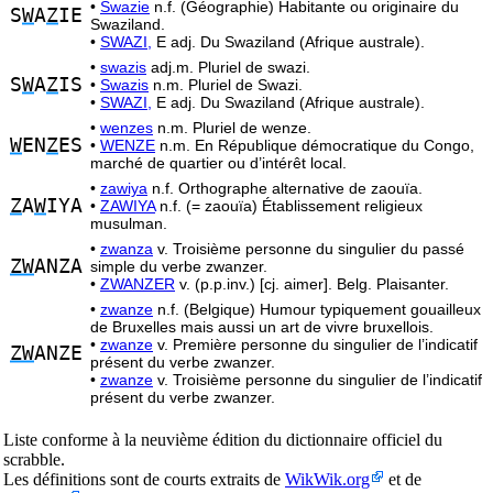
•
Swazie
n.f. (Géographie) Habitante ou originaire du
S
W
A
Z
IE
Swaziland.
•
SWAZI,
E adj. Du Swaziland (Afrique australe).
•
swazis
adj.m. Pluriel de swazi.
S
W
A
Z
IS
•
Swazis
n.m. Pluriel de Swazi.
•
SWAZI,
E adj. Du Swaziland (Afrique australe).
•
wenzes
n.m. Pluriel de wenze.
W
EN
Z
ES
•
WENZE
n.m. En République démocratique du Congo,
marché de quartier ou d’intérêt local.
•
zawiya
n.f. Orthographe alternative de zaouïa.
Z
A
W
IYA
•
ZAWIYA
n.f. (= zaouïa) Établissement religieux
musulman.
•
zwanza
v. Troisième personne du singulier du passé
ZW
ANZA
simple du verbe zwanzer.
•
ZWANZER
v. (p.p.inv.) [cj. aimer]. Belg. Plaisanter.
•
zwanze
n.f. (Belgique) Humour typiquement gouailleux
de Bruxelles mais aussi un art de vivre bruxellois.
•
zwanze
v. Première personne du singulier de l’indicatif
ZW
ANZE
présent du verbe zwanzer.
•
zwanze
v. Troisième personne du singulier de l’indicatif
présent du verbe zwanzer.
Liste conforme à la neuvième édition du dictionnaire officiel du
scrabble.
Les définitions sont de courts extraits de
WikWik.org
et de