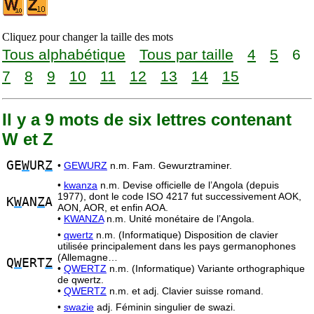
Cliquez pour changer la taille des mots
Tous alphabétique
Tous par taille
4
5
6
7
8
9
10
11
12
13
14
15
Il y a 9 mots de six lettres contenant
W et Z
GE
W
UR
Z
•
GEWURZ
n.m. Fam. Gewurztraminer.
•
kwanza
n.m. Devise officielle de l’Angola (depuis
1977), dont le code ISO 4217 fut successivement AOK,
K
W
AN
Z
A
AON, AOR, et enfin AOA.
•
KWANZA
n.m. Unité monétaire de l’Angola.
•
qwertz
n.m. (Informatique) Disposition de clavier
utilisée principalement dans les pays germanophones
(Allemagne…
Q
W
ERT
Z
•
QWERTZ
n.m. (Informatique) Variante orthographique
de qwertz.
•
QWERTZ
n.m. et adj. Clavier suisse romand.
•
swazie
adj. Féminin singulier de swazi.