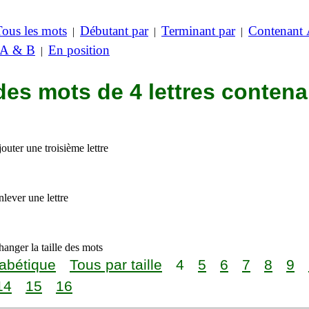
Tous les mots
Débutant par
Terminant par
Contenant
|
|
|
 A & B
En position
|
des mots de 4 lettres contena
outer une troisième lettre
lever une lettre
anger la taille des mots
abétique
Tous par taille
4
5
6
7
8
9
14
15
16