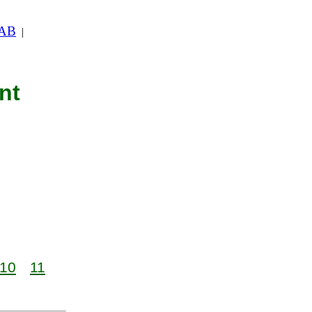
 AB
|
nt
10
11