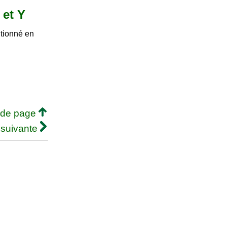
 et Y
itionné en
 de page
 suivante