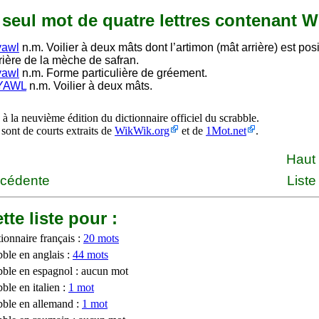
n seul mot de quatre lettres contenant W
yawl
n.m. Voilier à deux mâts dont l’artimon (mât arrière) est pos
rière de la mèche de safran.
yawl
n.m. Forme particulière de gréement.
YAWL
n.m. Voilier à deux mâts.
à la neuvième édition du dictionnaire officiel du scrabble.
 sont de courts extraits de
WikWik.org
et de
1Mot.net
.
Haut
écédente
Liste
tte liste pour :
ionnaire français :
20 mots
bble en anglais :
44 mots
bble en espagnol : aucun mot
ble en italien :
1 mot
bble en allemand :
1 mot