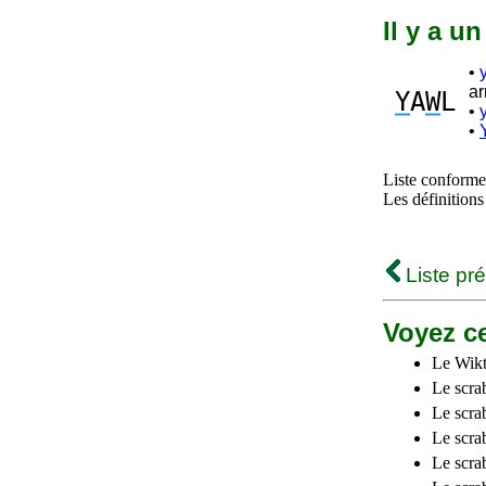
Il y a u
•
ar
Y
A
W
L
•
•
Liste conforme 
Les définitions
Liste pr
Voyez ce
Le Wikt
Le scra
Le scra
Le scrab
Le scra