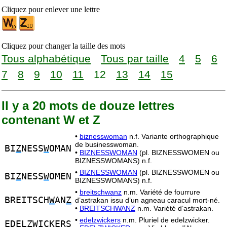
Cliquez pour enlever une lettre
Cliquez pour changer la taille des mots
Tous alphabétique
Tous par taille
4
5
6
7
8
9
10
11
12
13
14
15
Il y a 20 mots de douze lettres
contenant W et Z
•
biznesswoman
n.f. Variante orthographique
de businesswoman.
BI
Z
NESS
W
OMAN
•
BIZNESSWOMAN
(pl. BIZNESSWOMEN ou
BIZNESSWOMANS) n.f.
•
BIZNESSWOMAN
(pl. BIZNESSWOMEN ou
BI
Z
NESS
W
OMEN
BIZNESSWOMANS) n.f.
•
breitschwanz
n.m. Variété de fourrure
BREITSCH
W
AN
Z
d’astrakan issu d’un agneau caracul mort-né.
•
BREITSCHWANZ
n.m. Variété d’astrakan.
•
edelzwickers
n.m. Pluriel de edelzwicker.
EDEL
ZW
ICKERS