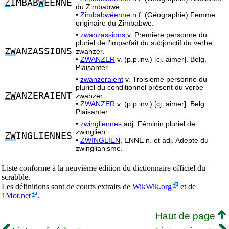
Z
IMBAB
W
EENNE
du Zimbabwe.
•
Zimbabwéenne
n.f. (Géographie) Femme
originaire du Zimbabwe.
•
zwanzassions
v. Première personne du
pluriel de l’imparfait du subjonctif du verbe
ZW
ANZASSIONS
zwanzer.
•
ZWANZER
v. (p.p.inv.) [cj. aimer]. Belg.
Plaisanter.
•
zwanzeraient
v. Troisième personne du
pluriel du conditionnel présent du verbe
ZW
ANZERAIENT
zwanzer.
•
ZWANZER
v. (p.p.inv.) [cj. aimer]. Belg.
Plaisanter.
•
zwingliennes
adj. Féminin pluriel de
zwinglien.
ZW
INGLIENNES
•
ZWINGLIEN,
ENNE n. et adj. Adepte du
zwinglianisme.
Liste conforme à la neuvième édition du dictionnaire officiel du
scrabble.
Les définitions sont de courts extraits de
WikWik.org
et de
1Mot.net
.
Haut de page