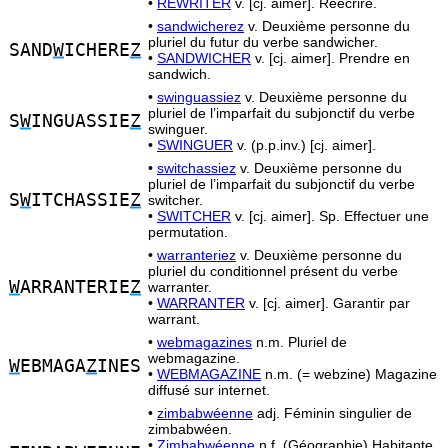
•
REWRITER
v. [cj. aimer]. Réécrire.
•
sandwicherez
v. Deuxième personne du
pluriel du futur du verbe sandwicher.
SAND
W
ICHERE
Z
•
SANDWICHER
v. [cj. aimer]. Prendre en
sandwich.
•
swinguassiez
v. Deuxième personne du
pluriel de l’imparfait du subjonctif du verbe
S
W
INGUASSIE
Z
swinguer.
•
SWINGUER
v. (p.p.inv.) [cj. aimer].
•
switchassiez
v. Deuxième personne du
pluriel de l’imparfait du subjonctif du verbe
S
W
ITCHASSIE
Z
switcher.
•
SWITCHER
v. [cj. aimer]. Sp. Effectuer une
permutation.
•
warranteriez
v. Deuxième personne du
pluriel du conditionnel présent du verbe
W
ARRANTERIE
Z
warranter.
•
WARRANTER
v. [cj. aimer]. Garantir par
warrant.
•
webmagazines
n.m. Pluriel de
webmagazine.
W
EBMAGA
Z
INES
•
WEBMAGAZINE
n.m. (= webzine) Magazine
diffusé sur internet.
•
zimbabwéenne
adj. Féminin singulier de
zimbabwéen.
•
Zimbabwéenne
n.f. (Géographie) Habitante