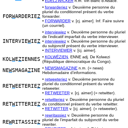
•
EDELZWICKER
n.m. Vin blanc d’Alsace.
•
forwarderiez
v. Deuxième personne du
pluriel du conditionnel présent du verbe
FOR
W
ARDERIE
Z
forwarder.
•
FORWARDER
v. [cj. aimer]. Inf. Faire suivre
(un courriel).
•
interviewiez
v. Deuxième personne du pluriel
de l’indicatif imparfait du verbe interviewer.
INTERVIE
W
IE
Z
•
interviewiez
v. Deuxième personne du pluriel
du subjonctif présent du verbe interviewer.
•
INTERVIEWER
v. [cj. aimer].
•
KOLWÉZIEN,
ENNE adj. De Kolwezi
KOL
W
E
Z
IENNES
(République démocratique du Congo).
•
NEWSMAGAZINE
n.m. (= news)
NE
W
SMAGA
Z
INE
Hebdomadaire d’informations.
•
retweeteriez
v. Deuxième personne du
pluriel du conditionnel présent du verbe
RET
W
EETERIE
Z
retweeter.
•
RETWEETER
v. [cj. aimer] (= retwitter).
•
retwitteriez
v. Deuxième personne du pluriel
RET
W
ITTERIE
Z
du conditionnel présent du verbe retwitter.
•
RETWITTER
v. [cj. aimer]. (= retweeter).
•
rewritassiez
v. Deuxième personne du
pluriel de l’imparfait du subjonctif du verbe
RE
W
RITASSIE
Z
rewriter.