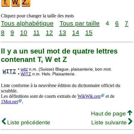
Cliquez pour changer la taille des mots
Tous alphabétique
Tous par taille
4
6
7
8
9
10
11
12
13
14
15
Il y a un seul mot de quatre lettres
contenant T, W et Z
•
witz
n.m. (Suisse) Blague, plaisanterie, bon mot.
W
I
TZ
•
WITZ
n.m. Helv. Plaisanterie.
Liste conforme à la neuvième édition du dictionnaire officiel du
scrabble.
Les définitions sont de courts extraits de
WikWik.org
et de
1Mot.net
.
Haut de page
Liste précédente
Liste suivante