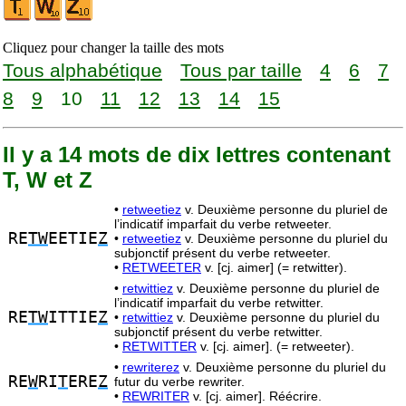
Cliquez pour changer la taille des mots
Tous alphabétique
Tous par taille
4
6
7
8
9
10
11
12
13
14
15
Il y a 14 mots de dix lettres contenant
T, W et Z
•
retweetiez
v. Deuxième personne du pluriel de
l’indicatif imparfait du verbe retweeter.
RE
TW
EETIE
Z
•
retweetiez
v. Deuxième personne du pluriel du
subjonctif présent du verbe retweeter.
•
RETWEETER
v. [cj. aimer] (= retwitter).
•
retwittiez
v. Deuxième personne du pluriel de
l’indicatif imparfait du verbe retwitter.
RE
TW
ITTIE
Z
•
retwittiez
v. Deuxième personne du pluriel du
subjonctif présent du verbe retwitter.
•
RETWITTER
v. [cj. aimer]. (= retweeter).
•
rewriterez
v. Deuxième personne du pluriel du
RE
W
RI
T
ERE
Z
futur du verbe rewriter.
•
REWRITER
v. [cj. aimer]. Réécrire.