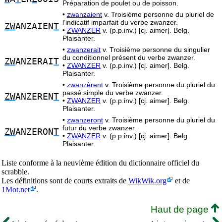
Préparation de poulet ou de poisson.
•
zwanzaient
v. Troisième personne du pluriel de
l’indicatif imparfait du verbe zwanzer.
ZW
ANZAIEN
T
•
ZWANZER
v. (p.p.inv.) [cj. aimer]. Belg.
Plaisanter.
•
zwanzerait
v. Troisième personne du singulier
du conditionnel présent du verbe zwanzer.
ZW
ANZERAI
T
•
ZWANZER
v. (p.p.inv.) [cj. aimer]. Belg.
Plaisanter.
•
zwanzèrent
v. Troisième personne du pluriel du
passé simple du verbe zwanzer.
ZW
ANZEREN
T
•
ZWANZER
v. (p.p.inv.) [cj. aimer]. Belg.
Plaisanter.
•
zwanzeront
v. Troisième personne du pluriel du
futur du verbe zwanzer.
ZW
ANZERON
T
•
ZWANZER
v. (p.p.inv.) [cj. aimer]. Belg.
Plaisanter.
Liste conforme à la neuvième édition du dictionnaire officiel du
scrabble.
Les définitions sont de courts extraits de
WikWik.org
et de
1Mot.net
.
Haut de page