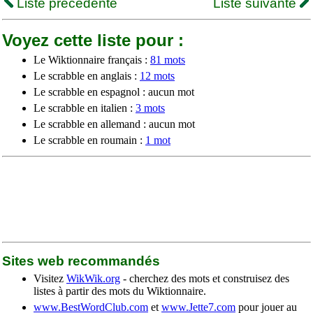
Liste précédente
Liste suivante
Voyez cette liste pour :
Le Wiktionnaire français :
81 mots
Le scrabble en anglais :
12 mots
Le scrabble en espagnol : aucun mot
Le scrabble en italien :
3 mots
Le scrabble en allemand : aucun mot
Le scrabble en roumain :
1 mot
Sites web recommandés
Visitez
WikWik.org
- cherchez des mots et construisez des
listes à partir des mots du Wiktionnaire.
www.BestWordClub.com
et
www.Jette7.com
pour jouer au