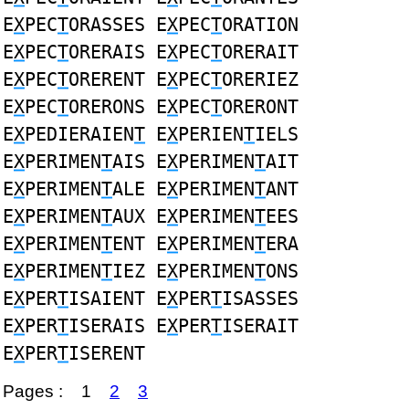
E
X
PEC
T
ORASSES E
X
PEC
T
ORATION
E
X
PEC
T
ORERAIS E
X
PEC
T
ORERAIT
E
X
PEC
T
ORERENT E
X
PEC
T
ORERIEZ
E
X
PEC
T
ORERONS E
X
PEC
T
ORERONT
E
X
PEDIERAIEN
T
E
X
PERIEN
T
IELS
E
X
PERIMEN
T
AIS E
X
PERIMEN
T
AIT
E
X
PERIMEN
T
ALE E
X
PERIMEN
T
ANT
E
X
PERIMEN
T
AUX E
X
PERIMEN
T
EES
E
X
PERIMEN
T
ENT E
X
PERIMEN
T
ERA
E
X
PERIMEN
T
IEZ E
X
PERIMEN
T
ONS
E
X
PER
T
ISAIENT E
X
PER
T
ISASSES
E
X
PER
T
ISERAIS E
X
PER
T
ISERAIT
E
X
PER
T
ISERENT
Pages :
1
2
3