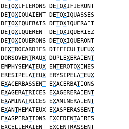
DE
T
O
X
IFIERONS DE
T
O
X
IFIERONT
DE
T
O
X
IQUAIENT DE
T
O
X
IQUASSES
DE
T
O
X
IQUERAIS DE
T
O
X
IQUERAIT
DE
T
O
X
IQUERENT DE
T
O
X
IQUERIEZ
DE
T
O
X
IQUERONS DE
T
O
X
IQUERONT
DE
XT
ROCARDIES DIFFICUL
T
UEU
X
DORSOVEN
T
RAU
X
DUPLE
X
ERAIEN
T
EMPHYSEMA
T
EU
X
EN
T
EROTO
X
INES
ERESIPELA
T
EU
X
ERYSIPELA
T
EU
X
E
X
ACERBASSEN
T
E
X
ACERBA
T
IONS
E
X
AGERA
T
RICES E
X
AGERERAIEN
T
E
X
AMINA
T
RICES E
X
AMINERAIEN
T
E
X
AN
T
HEMATEUX E
X
ASPERASSEN
T
E
X
ASPERA
T
IONS E
X
CEDEN
T
AIRES
E
X
CELLERAIEN
T
E
X
CEN
T
RASSENT