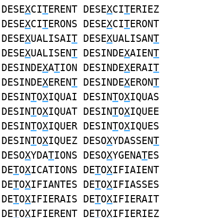
DESE
X
CI
T
ERENT DESE
X
CI
T
ERIEZ
DESE
X
CI
T
ERONS DESE
X
CI
T
ERONT
DESE
X
UALISAI
T
DESE
X
UALISAN
T
DESE
X
UALISEN
T
DESINDE
X
AIEN
T
DESINDE
X
A
T
ION DESINDE
X
ERAI
T
DESINDE
X
EREN
T
DESINDE
X
ERON
T
DESIN
T
O
X
IQUAI DESIN
T
O
X
IQUAS
DESIN
T
O
X
IQUAT DESIN
T
O
X
IQUEE
DESIN
T
O
X
IQUER DESIN
T
O
X
IQUES
DESIN
T
O
X
IQUEZ DESO
X
YDASSEN
T
DESO
X
YDA
T
IONS DESO
X
YGENA
T
ES
DE
T
O
X
ICATIONS DE
T
O
X
IFIAIENT
DE
T
O
X
IFIANTES DE
T
O
X
IFIASSES
DE
T
O
X
IFIERAIS DE
T
O
X
IFIERAIT
DE
T
O
X
IFIERENT DE
T
O
X
IFIERIEZ