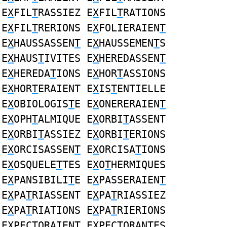
E
X
FIL
T
RASSIEZ E
X
FIL
T
RATIONS
E
X
FIL
T
RERIONS E
X
FOLIERAIEN
T
E
X
HAUSSASSEN
T
E
X
HAUSSEMEN
T
S
E
X
HAUS
T
IVITES E
X
HEREDASSEN
T
E
X
HEREDA
T
IONS E
X
HOR
T
ASSIONS
E
X
HOR
T
ERAIENT E
X
IS
T
ENTIELLE
E
X
OBIOLOGIS
T
E E
X
ONERERAIEN
T
E
X
OPH
T
ALMIQUE E
X
ORBI
T
ASSENT
E
X
ORBI
T
ASSIEZ E
X
ORBI
T
ERIONS
E
X
ORCISASSEN
T
E
X
ORCISA
T
IONS
E
X
OSQUELE
T
TES E
X
O
T
HERMIQUES
E
X
PANSIBILI
T
E E
X
PASSERAIEN
T
E
X
PA
T
RIASSENT E
X
PA
T
RIASSIEZ
E
X
PA
T
RIATIONS E
X
PA
T
RIERIONS
E
X
PEC
T
ORAIENT E
X
PEC
T
ORANTES