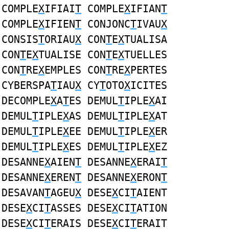
COMPLE
X
IFIAI
T
COMPLE
X
IFIAN
T
COMPLE
X
IFIEN
T
CONJONC
T
IVAU
X
CONSIS
T
ORIAU
X
CON
T
E
X
TUALISA
CON
T
E
X
TUALISE CON
T
E
X
TUELLES
CON
T
RE
X
EMPLES CON
T
RE
X
PERTES
CYBERSPA
T
IAU
X
CY
T
OTO
X
ICITES
DECOMPLE
X
A
T
ES DEMUL
T
IPLE
X
AI
DEMUL
T
IPLE
X
AS DEMUL
T
IPLE
X
AT
DEMUL
T
IPLE
X
EE DEMUL
T
IPLE
X
ER
DEMUL
T
IPLE
X
ES DEMUL
T
IPLE
X
EZ
DESANNE
X
AIEN
T
DESANNE
X
ERAI
T
DESANNE
X
EREN
T
DESANNE
X
ERON
T
DESAVAN
T
AGEU
X
DESE
X
CI
T
AIENT
DESE
X
CI
T
ASSES DESE
X
CI
T
ATION
DESE
X
CI
T
ERAIS DESE
X
CI
T
ERAIT