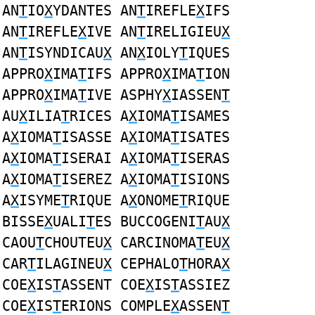
AN
T
IO
X
YDANTES AN
T
IREFLE
X
IFS
AN
T
IREFLE
X
IVE AN
T
IRELIGIEU
X
AN
T
ISYNDICAU
X
AN
X
IOLY
T
IQUES
APPRO
X
IMA
T
IFS APPRO
X
IMA
T
ION
APPRO
X
IMA
T
IVE ASPHY
X
IASSEN
T
AU
X
ILIA
T
RICES A
X
IOMA
T
ISAMES
A
X
IOMA
T
ISASSE A
X
IOMA
T
ISATES
A
X
IOMA
T
ISERAI A
X
IOMA
T
ISERAS
A
X
IOMA
T
ISEREZ A
X
IOMA
T
ISIONS
A
X
ISYME
T
RIQUE A
X
ONOME
T
RIQUE
BISSE
X
UALI
T
ES BUCCOGENI
T
AU
X
CAOU
T
CHOUTEU
X
CARCINOMA
T
EU
X
CAR
T
ILAGINEU
X
CEPHALO
T
HORA
X
COE
X
IS
T
ASSENT COE
X
IS
T
ASSIEZ
COE
X
IS
T
ERIONS COMPLE
X
ASSEN
T