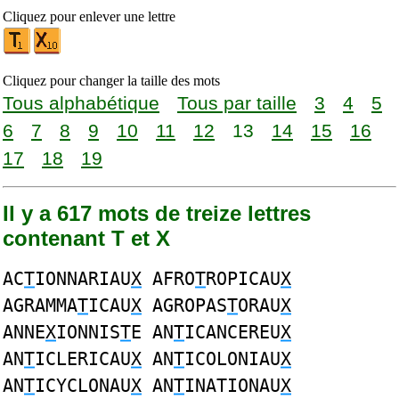
Cliquez pour enlever une lettre
Cliquez pour changer la taille des mots
Tous alphabétique
Tous par taille
3
4
5
6
7
8
9
10
11
12
13
14
15
16
17
18
19
Il y a 617 mots de treize lettres
contenant T et X
AC
T
IONNARIAU
X
AFRO
T
ROPICAU
X
AGRAMMA
T
ICAU
X
AGROPAS
T
ORAU
X
ANNE
X
IONNIS
T
E AN
T
ICANCEREU
X
AN
T
ICLERICAU
X
AN
T
ICOLONIAU
X
AN
T
ICYCLONAU
X
AN
T
INATIONAU
X