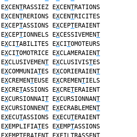
E
X
CEN
T
RASSIEZ E
X
CEN
T
RATIONS
E
X
CEN
T
RERIONS E
X
CEN
T
RICITES
E
X
CEP
T
ASSIONS E
X
CEP
T
ERAIENT
E
X
CEP
T
IONNELS E
X
CESSIVEMEN
T
E
X
CI
T
ABILITES E
X
CI
T
OMOTEURS
E
X
CI
T
OMOTRICE E
X
CLAMERAIEN
T
E
X
CLUSIVEMEN
T
E
X
CLUSIVIS
T
ES
E
X
COMMUNIA
T
ES E
X
CORIERAIEN
T
E
X
CREMEN
T
EUSE E
X
CREMEN
T
IELS
E
X
CRE
T
ASSIONS E
X
CRE
T
ERAIENT
E
X
CURSIONNAI
T
E
X
CURSIONNAN
T
E
X
CURSIONNEN
T
E
X
ECRABLEMEN
T
E
X
ECU
T
ASSIONS E
X
ECU
T
ERAIENT
E
X
EMPLIFIA
T
ES E
X
EMP
T
ASSIONS
E
X
EMP
T
ERAIENT E
X
FIL
T
RASSENT