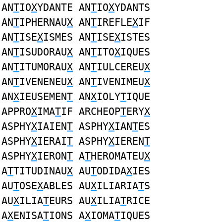
AN
T
IO
X
YDANTE AN
T
IO
X
YDANTS
AN
T
IPHERNAU
X
AN
T
IREFLE
X
IF
AN
T
ISE
X
ISMES AN
T
ISE
X
ISTES
AN
T
ISUDORAU
X
AN
T
ITO
X
IQUES
AN
T
ITUMORAU
X
AN
T
IULCEREU
X
AN
T
IVENENEU
X
AN
T
IVENIMEU
X
AN
X
IEUSEMEN
T
AN
X
IOLY
T
IQUE
APPRO
X
IMA
T
IF ARCHEOP
T
ERY
X
ASPHY
X
IAIEN
T
ASPHY
X
IAN
T
ES
ASPHY
X
IERAI
T
ASPHY
X
IEREN
T
ASPHY
X
IERON
T
A
T
HEROMATEU
X
A
T
TITUDINAU
X
AU
T
ODIDA
X
IES
AU
T
OSE
X
ABLES AU
X
ILIARIA
T
S
AU
X
ILIA
T
EURS AU
X
ILIA
T
RICE
A
X
ENISA
T
IONS A
X
IOMA
T
IQUES