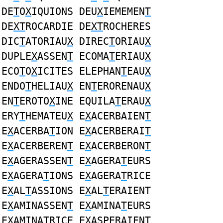
DE
T
O
X
IQUIONS DEU
X
IEMEMEN
T
DE
XT
ROCARDIE DE
XT
ROCHERES
DIC
T
ATORIAU
X
DIREC
T
ORIAU
X
DUPLE
X
ASSEN
T
ECOMA
T
ERIAU
X
ECO
T
O
X
ICITES ELEPHAN
T
EAU
X
ENDO
T
HELIAU
X
EN
T
ERORENAU
X
EN
T
EROTO
X
INE EQUILA
T
ERAU
X
ERY
T
HEMATEU
X
E
X
ACERBAIEN
T
E
X
ACERBA
T
ION E
X
ACERBERAI
T
E
X
ACERBEREN
T
E
X
ACERBERON
T
E
X
AGERASSEN
T
E
X
AGERA
T
EURS
E
X
AGERA
T
IONS E
X
AGERA
T
RICE
E
X
AL
T
ASSIONS E
X
AL
T
ERAIENT
E
X
AMINASSEN
T
E
X
AMINA
T
EURS
E
X
AMINA
T
RICE E
X
ASPERAIEN
T