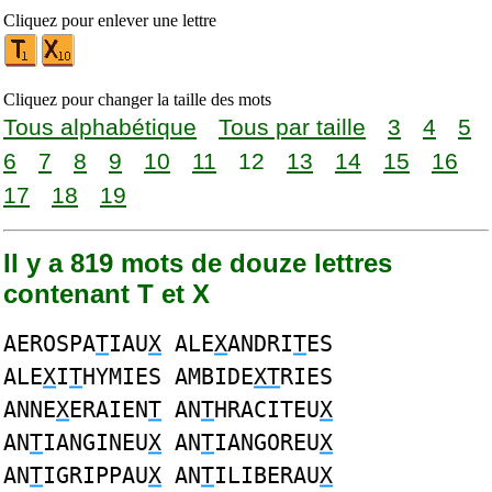
Cliquez pour enlever une lettre
Cliquez pour changer la taille des mots
Tous alphabétique
Tous par taille
3
4
5
6
7
8
9
10
11
12
13
14
15
16
17
18
19
Il y a 819 mots de douze lettres
contenant T et X
AEROSPA
T
IAU
X
ALE
X
ANDRI
T
ES
ALE
X
I
T
HYMIES AMBIDE
XT
RIES
ANNE
X
ERAIEN
T
AN
T
HRACITEU
X
AN
T
IANGINEU
X
AN
T
IANGOREU
X
AN
T
IGRIPPAU
X
AN
T
ILIBERAU
X