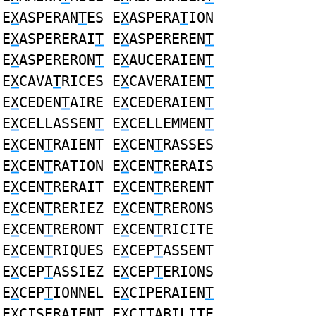
E
X
ASPERAN
T
ES E
X
ASPERA
T
ION
E
X
ASPERERAI
T
E
X
ASPEREREN
T
E
X
ASPERERON
T
E
X
AUCERAIEN
T
E
X
CAVA
T
RICES E
X
CAVERAIEN
T
E
X
CEDEN
T
AIRE E
X
CEDERAIEN
T
E
X
CELLASSEN
T
E
X
CELLEMMEN
T
E
X
CEN
T
RAIENT E
X
CEN
T
RASSES
E
X
CEN
T
RATION E
X
CEN
T
RERAIS
E
X
CEN
T
RERAIT E
X
CEN
T
RERENT
E
X
CEN
T
RERIEZ E
X
CEN
T
RERONS
E
X
CEN
T
RERONT E
X
CEN
T
RICITE
E
X
CEN
T
RIQUES E
X
CEP
T
ASSENT
E
X
CEP
T
ASSIEZ E
X
CEP
T
ERIONS
E
X
CEP
T
IONNEL E
X
CIPERAIEN
T
E
X
CISERAIEN
T
E
X
CI
T
ABILITE