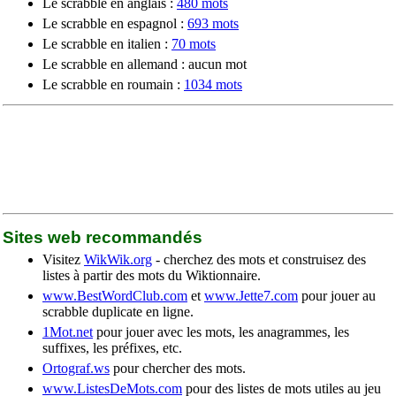
Le scrabble en anglais :
480 mots
Le scrabble en espagnol :
693 mots
Le scrabble en italien :
70 mots
Le scrabble en allemand : aucun mot
Le scrabble en roumain :
1034 mots
Sites web recommandés
Visitez
WikWik.org
- cherchez des mots et construisez des
listes à partir des mots du Wiktionnaire.
www.BestWordClub.com
et
www.Jette7.com
pour jouer au
scrabble duplicate en ligne.
1Mot.net
pour jouer avec les mots, les anagrammes, les
suffixes, les préfixes, etc.
Ortograf.ws
pour chercher des mots.
www.ListesDeMots.com
pour des listes de mots utiles au jeu