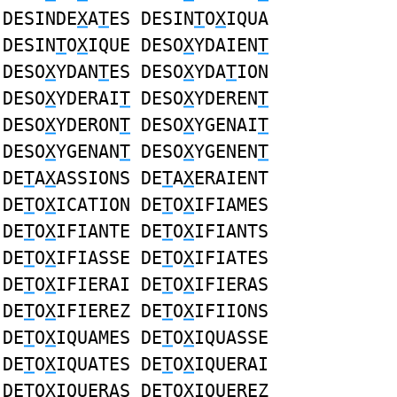
DESINDE
X
A
T
ES DESIN
T
O
X
IQUA
DESIN
T
O
X
IQUE DESO
X
YDAIEN
T
DESO
X
YDAN
T
ES DESO
X
YDA
T
ION
DESO
X
YDERAI
T
DESO
X
YDEREN
T
DESO
X
YDERON
T
DESO
X
YGENAI
T
DESO
X
YGENAN
T
DESO
X
YGENEN
T
DE
T
A
X
ASSIONS DE
T
A
X
ERAIENT
DE
T
O
X
ICATION DE
T
O
X
IFIAMES
DE
T
O
X
IFIANTE DE
T
O
X
IFIANTS
DE
T
O
X
IFIASSE DE
T
O
X
IFIATES
DE
T
O
X
IFIERAI DE
T
O
X
IFIERAS
DE
T
O
X
IFIEREZ DE
T
O
X
IFIIONS
DE
T
O
X
IQUAMES DE
T
O
X
IQUASSE
DE
T
O
X
IQUATES DE
T
O
X
IQUERAI
DE
T
O
X
IQUERAS DE
T
O
X
IQUEREZ