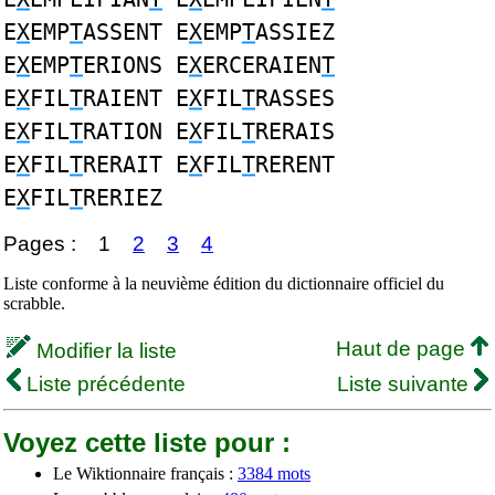
E
X
EMP
T
ASSENT E
X
EMP
T
ASSIEZ
E
X
EMP
T
ERIONS E
X
ERCERAIEN
T
E
X
FIL
T
RAIENT E
X
FIL
T
RASSES
E
X
FIL
T
RATION E
X
FIL
T
RERAIS
E
X
FIL
T
RERAIT E
X
FIL
T
RERENT
E
X
FIL
T
RERIEZ
Pages :
1
2
3
4
Liste conforme à la neuvième édition du dictionnaire officiel du
scrabble.
Haut de page
Modifier la liste
Liste précédente
Liste suivante
Voyez cette liste pour :
Le Wiktionnaire français :
3384 mots