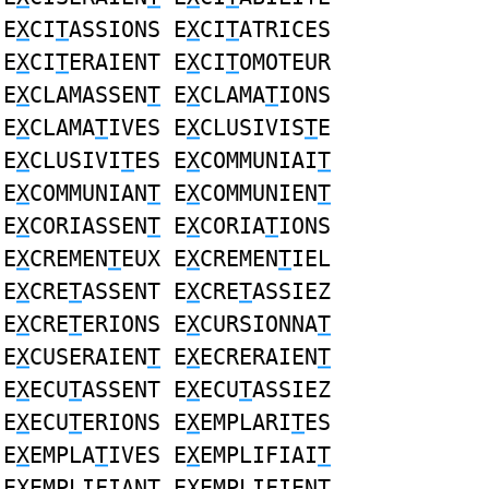
E
X
CI
T
ASSIONS E
X
CI
T
ATRICES
E
X
CI
T
ERAIENT E
X
CI
T
OMOTEUR
E
X
CLAMASSEN
T
E
X
CLAMA
T
IONS
E
X
CLAMA
T
IVES E
X
CLUSIVIS
T
E
E
X
CLUSIVI
T
ES E
X
COMMUNIAI
T
E
X
COMMUNIAN
T
E
X
COMMUNIEN
T
E
X
CORIASSEN
T
E
X
CORIA
T
IONS
E
X
CREMEN
T
EUX E
X
CREMEN
T
IEL
E
X
CRE
T
ASSENT E
X
CRE
T
ASSIEZ
E
X
CRE
T
ERIONS E
X
CURSIONNA
T
E
X
CUSERAIEN
T
E
X
ECRERAIEN
T
E
X
ECU
T
ASSENT E
X
ECU
T
ASSIEZ
E
X
ECU
T
ERIONS E
X
EMPLARI
T
ES
E
X
EMPLA
T
IVES E
X
EMPLIFIAI
T
E
X
EMPLIFIAN
T
E
X
EMPLIFIEN
T