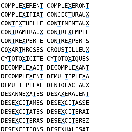
COMPLE
X
EREN
T
COMPLE
X
ERON
T
COMPLE
X
IFIA
T
CONJEC
T
URAU
X
CON
T
E
X
TUELLE CON
T
INENTAU
X
CON
T
RAMIRAU
X
CON
T
RE
X
EMPLE
CON
T
RE
X
PERTE CON
T
RE
X
PERTS
CO
X
AR
T
HROSES CROUS
T
ILLEU
X
CY
T
OTO
X
ICITE CY
T
OTO
X
IQUES
DECOMPLE
X
AI
T
DECOMPLE
X
AN
T
DECOMPLE
X
EN
T
DEMUL
T
IPLE
X
A
DEMUL
T
IPLE
X
E DEN
T
OFACIAU
X
DESANNE
X
A
T
ES DESA
X
ERAIEN
T
DESE
X
CI
T
AMES DESE
X
CI
T
ASSE
DESE
X
CI
T
ATES DESE
X
CI
T
ERAI
DESE
X
CI
T
ERAS DESE
X
CI
T
EREZ
DESE
X
CI
T
IONS DESE
X
UALISA
T