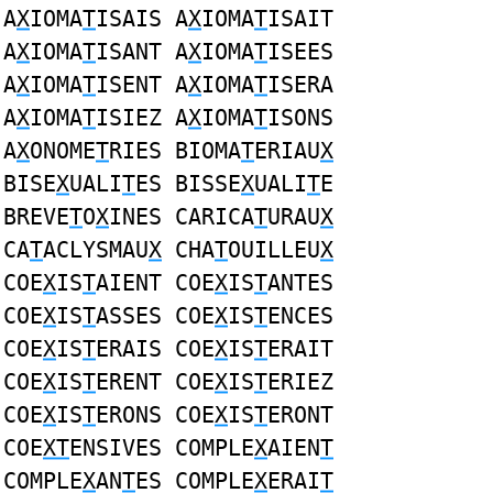
A
X
IOMA
T
ISAIS A
X
IOMA
T
ISAIT
A
X
IOMA
T
ISANT A
X
IOMA
T
ISEES
A
X
IOMA
T
ISENT A
X
IOMA
T
ISERA
A
X
IOMA
T
ISIEZ A
X
IOMA
T
ISONS
A
X
ONOME
T
RIES BIOMA
T
ERIAU
X
BISE
X
UALI
T
ES BISSE
X
UALI
T
E
BREVE
T
O
X
INES CARICA
T
URAU
X
CA
T
ACLYSMAU
X
CHA
T
OUILLEU
X
COE
X
IS
T
AIENT COE
X
IS
T
ANTES
COE
X
IS
T
ASSES COE
X
IS
T
ENCES
COE
X
IS
T
ERAIS COE
X
IS
T
ERAIT
COE
X
IS
T
ERENT COE
X
IS
T
ERIEZ
COE
X
IS
T
ERONS COE
X
IS
T
ERONT
COE
XT
ENSIVES COMPLE
X
AIEN
T
COMPLE
X
AN
T
ES COMPLE
X
ERAI
T