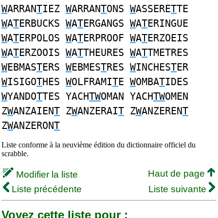
W
ARRAN
T
IEZ
W
ARRAN
T
ONS
W
ASSERE
T
TE
W
A
T
ERBUCKS
W
A
T
ERGANGS
W
A
T
ERINGUE
W
A
T
ERPOLOS
W
A
T
ERPROOF
W
A
T
ERZOEIS
W
A
T
ERZOOIS
W
A
T
THEURES
W
A
T
TMETRES
W
EBMAS
T
ERS
W
EBMES
T
RES
W
INCHES
T
ER
W
ISIGO
T
HES
W
OLFRAMI
T
E
W
OMBA
T
IDES
W
YANDO
T
TES YACH
TW
OMAN YACH
TW
OMEN
Z
W
ANZAIEN
T
Z
W
ANZERAI
T
Z
W
ANZEREN
T
Z
W
ANZERON
T
Liste conforme à la neuvième édition du dictionnaire officiel du
scrabble.
Haut de page
Modifier la liste
Liste précédente
Liste suivante
Voyez cette liste pour :