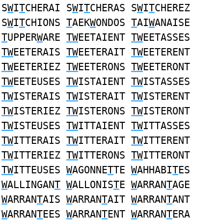
S
W
I
T
CHERAI S
W
I
T
CHERAS S
W
I
T
CHEREZ
S
W
I
T
CHIONS
T
AEK
W
ONDOS
T
AI
W
ANAISE
T
UPPER
W
ARE
TW
EETAIENT
TW
EETASSES
TW
EETERAIS
TW
EETERAIT
TW
EETERENT
TW
EETERIEZ
TW
EETERONS
TW
EETERONT
TW
EETEUSES
TW
ISTAIENT
TW
ISTASSES
TW
ISTERAIS
TW
ISTERAIT
TW
ISTERENT
TW
ISTERIEZ
TW
ISTERONS
TW
ISTERONT
TW
ISTEUSES
TW
ITTAIENT
TW
ITTASSES
TW
ITTERAIS
TW
ITTERAIT
TW
ITTERENT
TW
ITTERIEZ
TW
ITTERONS
TW
ITTERONT
TW
ITTEUSES
W
AGONNE
T
TE
W
AHHABI
T
ES
W
ALLINGAN
T
W
ALLONIS
T
E
W
ARRAN
T
AGE
W
ARRAN
T
AIS
W
ARRAN
T
AIT
W
ARRAN
T
ANT
W
ARRAN
T
EES
W
ARRAN
T
ENT
W
ARRAN
T
ERA