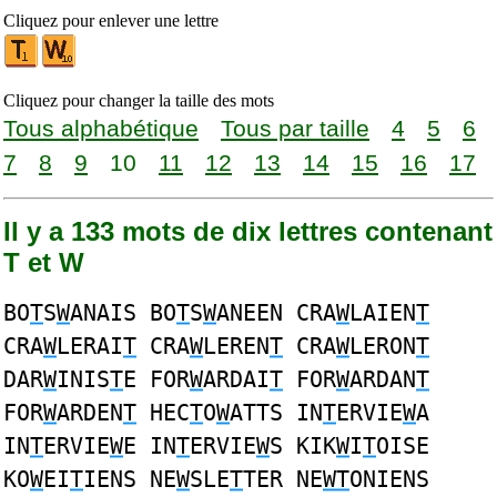
Cliquez pour enlever une lettre
Cliquez pour changer la taille des mots
Tous alphabétique
Tous par taille
4
5
6
7
8
9
10
11
12
13
14
15
16
17
Il y a 133 mots de dix lettres contenant
T et W
BO
T
S
W
ANAIS BO
T
S
W
ANEEN CRA
W
LAIEN
T
CRA
W
LERAI
T
CRA
W
LEREN
T
CRA
W
LERON
T
DAR
W
INIS
T
E FOR
W
ARDAI
T
FOR
W
ARDAN
T
FOR
W
ARDEN
T
HEC
T
O
W
ATTS IN
T
ERVIE
W
A
IN
T
ERVIE
W
E IN
T
ERVIE
W
S KIK
W
I
T
OISE
KO
W
EI
T
IENS NE
W
SLE
T
TER NE
WT
ONIENS