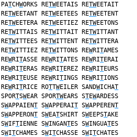
PA
T
CH
W
ORKS RE
TW
EETAIS RE
TW
EETAIT
RE
TW
EETANT RE
TW
EETEES RE
TW
EETENT
RE
TW
EETERA RE
TW
EETIEZ RE
TW
EETONS
RE
TW
ITTAIS RE
TW
ITTAIT RE
TW
ITTANT
RE
TW
ITTEES RE
TW
ITTENT RE
TW
ITTERA
RE
TW
ITTIEZ RE
TW
ITTONS RE
W
RI
T
AMES
RE
W
RI
T
ASSE RE
W
RI
T
ATES RE
W
RI
T
ERAI
RE
W
RI
T
ERAS RE
W
RI
T
EREZ RE
W
RI
T
EURS
RE
W
RI
T
EUSE RE
W
RI
T
INGS RE
W
RI
T
IONS
RE
W
RI
T
RICE RO
T
T
W
EILER SAND
W
ICHA
T
SPOR
T
S
W
EAR SPOR
TW
EARS S
T
E
W
ARDESS
S
W
APPAIEN
T
S
W
APPERAI
T
S
W
APPEREN
T
S
W
APPERON
T
S
W
EA
T
SHIRT S
W
EEPS
T
AKE
S
W
IF
T
IENNE S
W
INGAN
T
ES S
W
INGUA
T
ES
S
W
I
T
CHAMES S
W
I
T
CHASSE S
W
I
T
CHATES