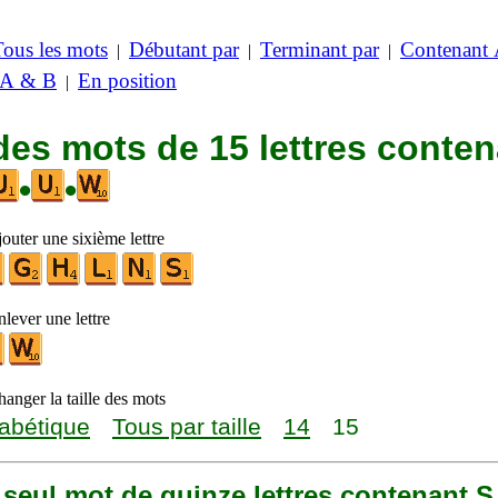
Tous les mots
Débutant par
Terminant par
Contenant
|
|
|
 A & B
En position
|
des mots de 15 lettres conte
•
•
outer une sixième lettre
lever une lettre
anger la taille des mots
abétique
Tous par taille
14
15
n seul mot de quinze lettres contenant S,