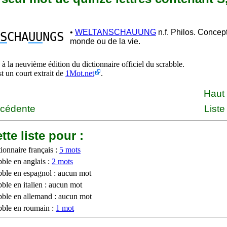
•
WELTANSCHAUUNG
n.f. Philos. Concep
S
CHA
UU
NGS
monde ou de la vie.
à la neuvième édition du dictionnaire officiel du scrabble.
st un court extrait de
1Mot.net
.
Haut
écédente
Liste
tte liste pour :
ionnaire français :
5 mots
bble en anglais :
2 mots
bble en espagnol : aucun mot
ble en italien : aucun mot
bble en allemand : aucun mot
bble en roumain :
1 mot