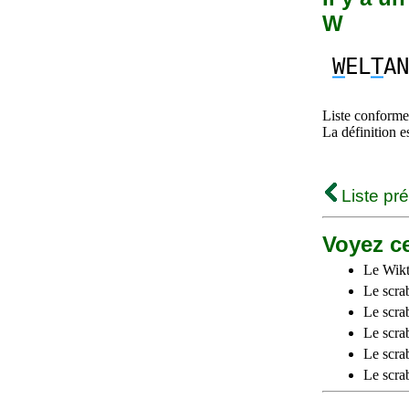
W
W
EL
T
AN
Liste conforme 
La définition e
Liste pr
Voyez ce
Le Wikt
Le scra
Le scra
Le scrab
Le scra
Le scra