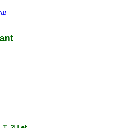
 AB
|
nant
 T, 2U et