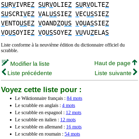
SU
R
V
IVRE
Z
SU
R
V
OLIE
Z
SU
R
V
OLTE
Z
SU
SCRI
V
E
Z
V
AL
US
SIE
Z
V
EC
US
SIE
Z
V
ENTO
US
E
Z
V
OAND
Z
O
US
V
O
U
A
S
SIE
Z
V
O
US
OYIE
Z
V
O
US
SOYE
Z
VU
VU
Z
ELA
S
Liste conforme à la neuvième édition du dictionnaire officiel du
scrabble.
Haut de page
Modifier la liste
Liste précédente
Liste suivante
Voyez cette liste pour :
Le Wiktionnaire français :
84 mots
Le scrabble en anglais :
4 mots
Le scrabble en espagnol :
12 mots
Le scrabble en italien :
12 mots
Le scrabble en allemand :
16 mots
Le scrabble en roumain :
54 mots