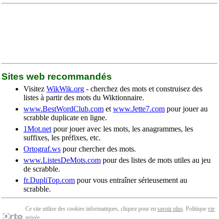
Sites web recommandés
Visitez
WikWik.org
- cherchez des mots et construisez des
listes à partir des mots du Wiktionnaire.
www.BestWordClub.com
et
www.Jette7.com
pour jouer au
scrabble duplicate en ligne.
1Mot.net
pour jouer avec les mots, les anagrammes, les
suffixes, les préfixes, etc.
Ortograf.ws
pour chercher des mots.
www.ListesDeMots.com
pour des listes de mots utiles au jeu
de scrabble.
fr.DupliTop.com
pour vous entraîner sérieusement au
scrabble.
Ce site utilise des cookies informatiques, cliquez pour en
savoir plus
. Politique
vie
privée
.