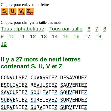
Cliquez pour enlever une lettre
Cliquez pour changer la taille des mots
Tous alphabétique
Tous par taille
6
7
8
9
10
11
12
13
14
15
16
17
18
19
Il y a 27 mots de neuf lettres
contenant S, U, V et Z
CON
VU
L
S
E
Z
C
UV
A
S
SIE
Z
DE
S
A
V
O
U
E
Z
E
S
Q
U
I
V
IE
Z
RE
VU
L
S
IE
Z
S
A
UV
ERIE
Z
S
A
V
O
U
RIE
Z
S
O
U
LE
V
IE
Z
S
O
UV
ENIE
Z
SU
B
V
ENIE
Z
SU
RELE
V
E
Z
SU
R
V
ENDE
Z
SU
R
V
ENIE
Z
SU
R
V
IRIE
Z
SU
R
V
IVIE
Z