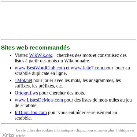
Sites web recommandés
Visitez
WikWik.org
- cherchez des mots et construisez des
listes à partir des mots du Wiktionnaire.
www.BestWordClub.com
et
www.Jette7.com
pour jouer au
scrabble duplicate en ligne.
1Mot.net
pour jouer avec les mots, les anagrammes, les
suffixes, les préfixes, etc.
Ortograf.ws
pour chercher des mots.
www.ListesDeMots.com
pour des listes de mots utiles au jeu
de scrabble.
fr.DupliTop.com
pour vous entraîner sérieusement au
scrabble.
Ce site utilise des cookies informatiques, cliquez pour en
savoir plus
. Politique
vie
privée
.