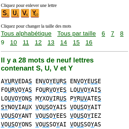
Cliquez pour enlever une lettre
Cliquez pour changer la taille des mots
Tous alphabétique
Tous par taille
6
7
8
9
10
11
12
13
14
15
16
Il y a 28 mots de neuf lettres
contenant S, U, V et Y
A
YU
R
V
EDA
S
EN
V
O
Y
E
U
R
S
EN
V
O
Y
E
US
E
FO
U
R
V
O
Y
A
S
FO
U
R
V
O
Y
E
S
LO
UV
O
Y
AI
S
LO
UV
O
Y
ON
S
M
Y
XO
V
IR
US
P
Y
R
UV
ATE
S
SY
NO
V
IA
U
X
V
O
US
O
Y
AIS
V
O
US
O
Y
AIT
V
O
US
O
Y
ANT
V
O
US
O
Y
EES
V
O
US
O
Y
IEZ
V
O
US
O
Y
ONS
V
O
US
SO
Y
AI
V
O
US
SO
Y
AS