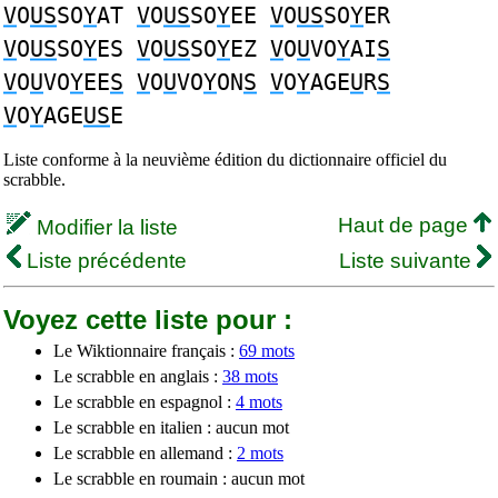
V
O
US
SO
Y
AT
V
O
US
SO
Y
EE
V
O
US
SO
Y
ER
V
O
US
SO
Y
ES
V
O
US
SO
Y
EZ
V
O
U
VO
Y
AI
S
V
O
U
VO
Y
EE
S
V
O
U
VO
Y
ON
S
V
O
Y
AGE
U
R
S
V
O
Y
AGE
US
E
Liste conforme à la neuvième édition du dictionnaire officiel du
scrabble.
Haut de page
Modifier la liste
Liste précédente
Liste suivante
Voyez cette liste pour :
Le Wiktionnaire français :
69 mots
Le scrabble en anglais :
38 mots
Le scrabble en espagnol :
4 mots
Le scrabble en italien : aucun mot
Le scrabble en allemand :
2 mots
Le scrabble en roumain : aucun mot