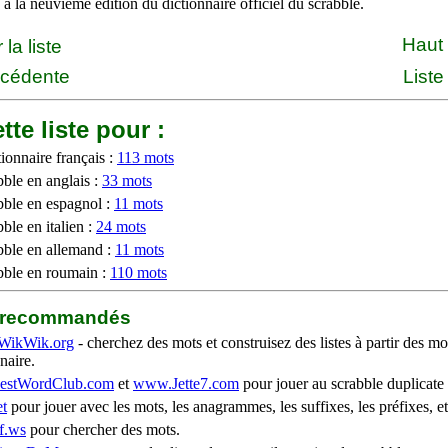
à la neuvième édition du dictionnaire officiel du scrabble.
Haut
la liste
écédente
Liste
tte liste pour :
ionnaire français :
113 mots
bble en anglais :
33 mots
bble en espagnol :
11 mots
ble en italien :
24 mots
bble en allemand :
11 mots
bble en roumain :
110 mots
b recommandés
WikWik.org
- cherchez des mots et construisez des listes à partir des mo
naire.
stWordClub.com
et
www.Jette7.com
pour jouer au scrabble duplicate 
t
pour jouer avec les mots, les anagrammes, les suffixes, les préfixes, et
f.ws
pour chercher des mots.