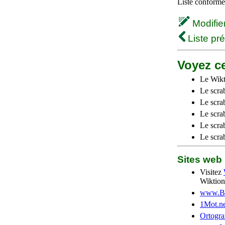
Liste conforme 
Modifier 
Liste pr
Voyez ce
Le Wikt
Le scra
Le scra
Le scrab
Le scra
Le scra
Sites we
Visitez
Wiktion
www.Be
1Mot.ne
Ortogra