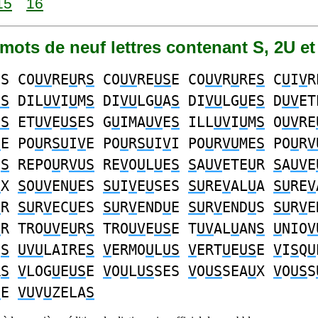
15
16
2 mots de neuf lettres contenant S, 2U et
ES CO
UV
RE
U
R
S
CO
UV
RE
US
E CO
UV
R
U
RE
S
C
U
I
V
R
US
DIL
UV
I
U
M
S
DI
VU
LG
U
A
S
DI
VU
LG
U
E
S
D
UV
ET
US
ET
UV
E
US
ES G
U
IMA
UV
E
S
ILL
UV
I
U
M
S
O
UV
RE
S
E PO
U
R
SU
I
V
E PO
U
R
SU
I
V
I PO
U
R
VU
ME
S
PO
U
R
V
E
S
REPO
U
R
VUS
RE
V
O
U
L
U
E
S
S
A
UV
ETE
U
R
S
A
UV
E
U
X
S
O
UV
EN
U
ES
SU
I
V
E
U
SES
SU
RE
V
AL
U
A
SU
RE
V
U
R
SU
R
V
EC
U
ES
SU
R
V
END
U
E
SU
R
V
END
U
S
SU
R
V
E
U
R TRO
UV
E
U
R
S
TRO
UV
E
US
E T
UV
AL
U
AN
S
U
NIO
V
E
S
UVU
LAIRE
S
V
ERMO
U
L
US
V
ERT
U
E
US
E
V
I
S
Q
U
R
S
V
LOG
U
E
US
E
V
O
U
L
US
SES
V
O
US
SEA
U
X
V
O
US
S
S
E
VU
V
U
ZELA
S