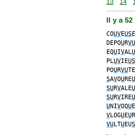
13
14
Il y a 5
CO
UV
E
US
DEPO
U
R
V
EQ
U
I
V
AL
PL
UV
IE
U
PO
U
R
VU
T
S
A
V
O
U
RE
SU
R
V
ALE
SU
R
V
IRE
U
NI
V
OQ
U
V
LOG
U
E
U
VU
LT
U
EU