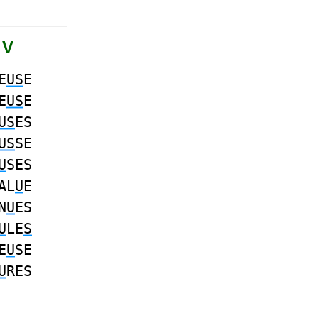
 V
E
US
E
E
US
E
US
ES
US
SE
U
SES
AL
U
E
N
U
ES
U
LE
S
E
U
SE
U
RES