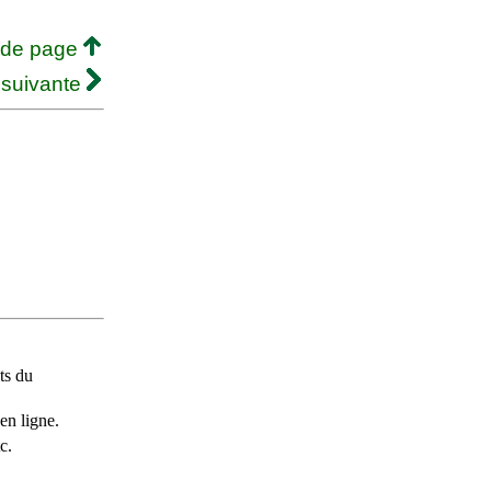
 de page
 suivante
ts du
en ligne.
c.