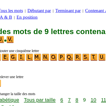
Tous les mots
Débutant par
Terminant par
Contenant
|
|
|
 A & B
En position
|
des mots de 9 lettres contena
•
jouter une cinquième lettre
lever une lettre
anger la taille des mots
abétique
Tous par taille
6
7
8
9
10
1