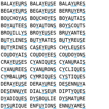
BALA
Y
E
U
R
S
BALA
Y
E
US
E BALA
YU
RE
S
BEGA
Y
E
U
R
S
BEGA
Y
E
US
E BERR
UY
ER
S
BO
U
CHO
Y
A
S
BO
U
CHO
Y
E
S
BO
Y
A
U
TAI
S
BO
Y
A
U
TEE
S
BO
Y
A
U
TON
S
BO
YS
CO
U
TS
BRO
U
ILL
YS
BRO
Y
E
US
ES BR
UY
ANTE
S
B
U
T
Y
LENE
S
B
U
T
Y
RATE
S
B
U
T
Y
REU
S
E
B
U
T
Y
RINE
S
CA
S
E
Y
E
U
RS CH
Y
LE
US
ES
CO
U
DO
Y
AI
S
CO
U
DO
Y
EE
S
CO
U
DO
Y
ON
S
CRA
Y
E
US
ES C
Y
ANIQ
U
E
S
C
Y
AN
U
RAI
S
C
Y
AN
U
REE
S
C
Y
AN
U
RON
S
C
Y
CLIQ
U
E
S
C
Y
MBAL
U
M
S
C
Y
MRIQ
U
E
S
C
YS
TIQ
U
ES
DERA
Y
E
US
E DERA
YU
RE
S
DE
S
ENN
UY
A
DE
S
ENN
UY
E DIAL
YS
E
U
R DIPT
Y
Q
U
E
S
D
Y
ADIQ
U
E
S
D
YS
BO
U
LIE D
YS
MAT
U
RE
D
YSU
RIQUE ENF
UY
ION
S
ENN
UY
AME
S