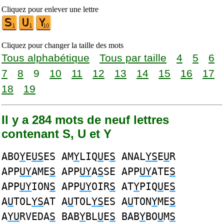
Cliquez pour enlever une lettre
Cliquez pour changer la taille des mots
Tous alphabétique
Tous par taille
4
5
6
7
8
9
10
11
12
13
14
15
16
17
18
19
Il y a 284 mots de neuf lettres
contenant S, U et Y
ABO
Y
E
US
ES AM
Y
LIQ
U
E
S
ANAL
YS
E
U
R
APP
UY
AME
S
APP
UY
A
S
SE APP
UY
ATE
S
APP
UY
ION
S
APP
UY
OIR
S
AT
Y
PIQ
U
E
S
A
U
TOL
YS
AT A
U
TOL
YS
ES A
U
TON
Y
ME
S
A
YU
RVEDA
S
BAB
Y
BL
U
E
S
BAB
Y
BO
U
M
S