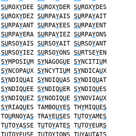
SU
ROX
Y
DEE
SU
ROX
Y
DER
SU
ROX
Y
DES
SU
ROX
Y
DEZ
SU
RPA
Y
AIS
SU
RPA
Y
AIT
SU
RPA
Y
ANT
SU
RPA
Y
EES
SU
RPA
Y
ENT
SU
RPA
Y
ERA
SU
RPA
Y
IEZ
SU
RPA
Y
ONS
SU
RSO
Y
AIS
SU
RSO
Y
AIT
SU
RSO
Y
ANT
SU
RSO
Y
IEZ
SU
RSO
Y
ONS
SU
RTSE
Y
EN
SY
MPOSI
U
M
SY
NAGOG
U
E
SY
NCITI
U
M
SY
NCOPA
U
X
SY
NCYTI
U
M
SY
NDICA
U
X
SY
NDIQ
U
AI
SY
NDIQ
U
AS
SY
NDIQ
U
AT
SY
NDIQ
U
EE
SY
NDIQ
U
ER
SY
NDIQ
U
ES
SY
NDIQ
U
EZ
SY
NODIQ
U
E
SY
NOVIA
U
X
SY
RIAQ
U
ES TAMBO
UY
E
S
TH
Y
MIQ
U
E
S
TO
U
RNO
Y
A
S
TRA
Y
E
US
ES T
U
TO
Y
AME
S
T
U
TO
Y
A
S
SE T
U
TO
Y
ATE
S
T
U
TO
Y
EUR
S
T
U
TO
Y
EU
S
E T
U
TO
Y
ION
S
T
UY
AUTAI
S