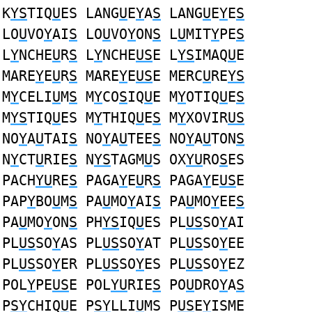
K
YS
TIQ
U
ES LANG
U
E
Y
A
S
LANG
U
E
Y
E
S
LO
U
VO
Y
AI
S
LO
U
VO
Y
ON
S
L
U
MIT
Y
PE
S
L
Y
NCHE
U
R
S
L
Y
NCHE
US
E L
YS
IMAQ
U
E
MARE
Y
E
U
R
S
MARE
Y
E
US
E MERC
U
RE
YS
M
Y
CELI
U
M
S
M
Y
CO
S
IQ
U
E M
Y
OTIQ
U
E
S
M
YS
TIQ
U
ES M
Y
THIQ
U
E
S
M
Y
XOVIR
US
NO
Y
A
U
TAI
S
NO
Y
A
U
TEE
S
NO
Y
A
U
TON
S
N
Y
CT
U
RIE
S
N
YS
TAGM
U
S OX
YU
RO
S
ES
PACH
YU
RE
S
PAGA
Y
E
U
R
S
PAGA
Y
E
US
E
PAP
Y
BO
U
M
S
PA
U
MO
Y
AI
S
PA
U
MO
Y
EE
S
PA
U
MO
Y
ON
S
PH
YS
IQ
U
ES PL
US
SO
Y
AI
PL
US
SO
Y
AS PL
US
SO
Y
AT PL
US
SO
Y
EE
PL
US
SO
Y
ER PL
US
SO
Y
ES PL
US
SO
Y
EZ
POL
Y
PE
US
E POL
YU
RIE
S
PO
U
DRO
Y
A
S
P
SY
CHIQ
U
E P
SY
LLI
U
MS P
US
E
Y
ISME