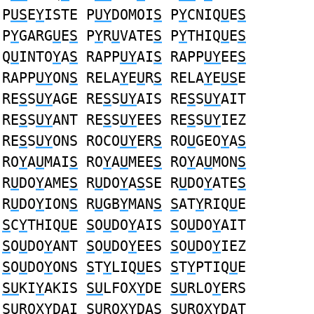
P
US
E
Y
ISTE P
UY
DOMOI
S
P
Y
CNIQ
U
E
S
P
Y
GARG
U
E
S
P
Y
R
U
VATE
S
P
Y
THIQ
U
E
S
Q
U
INTO
Y
A
S
RAPP
UY
AI
S
RAPP
UY
EE
S
RAPP
UY
ON
S
RELA
Y
E
U
R
S
RELA
Y
E
US
E
RE
S
S
UY
AGE RE
S
S
UY
AIS RE
S
S
UY
AIT
RE
S
S
UY
ANT RE
S
S
UY
EES RE
S
S
UY
IEZ
RE
S
S
UY
ONS ROCO
UY
ER
S
RO
U
GEO
Y
A
S
RO
Y
A
U
MAI
S
RO
Y
A
U
MEE
S
RO
Y
A
U
MON
S
R
U
DO
Y
AME
S
R
U
DO
Y
A
S
SE R
U
DO
Y
ATE
S
R
U
DO
Y
ION
S
R
U
GB
Y
MAN
S
S
AT
Y
RIQ
U
E
S
C
Y
THIQ
U
E
S
O
U
DO
Y
AIS
S
O
U
DO
Y
AIT
S
O
U
DO
Y
ANT
S
O
U
DO
Y
EES
S
O
U
DO
Y
IEZ
S
O
U
DO
Y
ONS
S
T
Y
LIQ
U
ES
S
T
Y
PTIQ
U
E
SU
KI
Y
AKIS
SU
LFOX
Y
DE
SU
RLO
Y
ERS
SU
ROX
Y
DAI
SU
ROX
Y
DAS
SU
ROX
Y
DAT