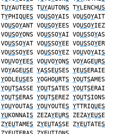
T
UY
AUTEE
S
T
UY
AUTON
S
T
Y
LENCH
US
T
Y
PHIQ
U
E
S
VO
US
O
Y
AIS VO
US
O
Y
AIT
VO
US
O
Y
ANT VO
US
O
Y
EES VO
US
O
Y
IEZ
VO
US
O
Y
ONS VO
US
SO
Y
AI VO
US
SO
Y
AS
VO
US
SO
Y
AT VO
US
SO
Y
EE VO
US
SO
Y
ER
VO
US
SO
Y
ES VO
US
SO
Y
EZ VO
U
VO
Y
AI
S
VO
U
VO
Y
EE
S
VO
U
VO
Y
ON
S
VO
Y
AGE
U
R
S
VO
Y
AGE
US
E
Y
A
S
SE
U
SES
Y
E
US
ERAIE
Y
ODLE
US
ES
Y
OGHO
U
RT
S
Y
O
U
T
S
AMES
Y
O
U
T
S
ASSE
Y
O
U
T
S
ATES
Y
O
U
T
S
ERAI
Y
O
U
T
S
ERAS
Y
O
U
T
S
EREZ
Y
O
U
T
S
IONS
Y
O
U
YOUTA
S
Y
O
U
YOUTE
S
Y
TTRIQ
U
E
S
YU
KONNAI
S
ZEZA
Y
E
U
R
S
ZEZA
Y
E
US
E
Z
Y
E
U
TAME
S
Z
Y
E
U
TA
S
SE Z
Y
E
U
TATE
S
Z
Y
E
U
TERA
S
Z
Y
E
U
TION
S