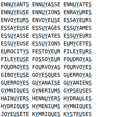
ENN
UY
ANT
S
ENN
UY
A
S
SE ENN
UY
ATE
S
ENN
UY
EU
S
E ENN
UY
ION
S
ENRA
YU
RE
S
ENVO
Y
E
U
R
S
ENVO
Y
E
US
E E
S
SA
Y
E
U
RS
E
S
SA
Y
E
U
SE E
S
S
UY
AGES E
S
S
UY
AMES
E
S
S
UY
ASSE E
S
S
UY
ATES E
S
S
UY
EURS
E
S
S
UY
EUSE E
S
S
UY
IONS E
U
M
Y
CETE
S
E
U
ROCIT
YS
FE
S
TO
Y
E
U
R FILE
Y
E
U
R
S
FILE
Y
E
US
E FO
S
SO
Y
E
U
R FO
U
DRO
Y
A
S
FO
U
DRO
Y
E
S
FO
U
RVO
Y
A
S
FO
U
RVO
Y
E
S
GIBO
Y
E
US
E GO
Y
E
S
Q
U
ES G
U
ERRO
Y
A
S
G
U
ERRO
Y
E
S
G
UY
ANAI
S
E G
UY
ANIEN
S
G
Y
MNIQ
U
E
S
G
Y
NERI
U
M
S
G
Y
P
S
E
U
SES
HAIN
UY
ER
S
HENN
UY
ER
S
H
Y
DRA
U
LE
S
H
Y
DRIQ
U
E
S
H
Y
MENI
U
M
S
H
Y
MNIQ
U
E
S
JO
Y
E
US
ETE K
Y
MRIQ
U
E
S
K
YS
TE
U
SES