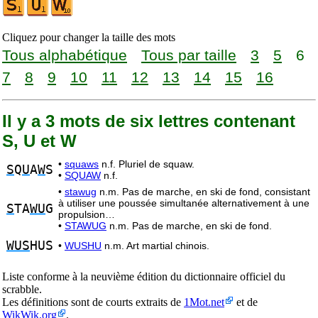
Cliquez pour changer la taille des mots
Tous alphabétique
Tous par taille
3
5
6
7
8
9
10
11
12
13
14
15
16
Il y a 3 mots de six lettres contenant
S, U et W
•
squaws
n.f. Pluriel de squaw.
S
Q
U
A
W
S
•
SQUAW
n.f.
•
stawug
n.m. Pas de marche, en ski de fond, consistant
à utiliser une poussée simultanée alternativement à une
S
TA
WU
G
propulsion…
•
STAWUG
n.m. Pas de marche, en ski de fond.
WUS
HUS
•
WUSHU
n.m. Art martial chinois.
Liste conforme à la neuvième édition du dictionnaire officiel du
scrabble.
Les définitions sont de courts extraits de
1Mot.net
et de
WikWik.org
.