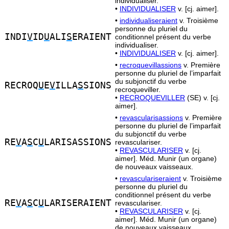
individualiser.
•
INDIVIDUALISER
v. [cj. aimer].
•
individualiseraient
v. Troisième
personne du pluriel du
INDI
V
ID
U
ALI
S
ERAIENT
conditionnel présent du verbe
individualiser.
•
INDIVIDUALISER
v. [cj. aimer].
•
recroquevillassions
v. Première
personne du pluriel de l’imparfait
du subjonctif du verbe
RECROQ
U
E
V
ILLA
S
SIONS
recroqueviller.
•
RECROQUEVILLER
(SE) v. [cj.
aimer].
•
revascularisassions
v. Première
personne du pluriel de l’imparfait
du subjonctif du verbe
RE
V
A
S
C
U
LARISASSIONS
revasculariser.
•
REVASCULARISER
v. [cj.
aimer]. Méd. Munir (un organe)
de nouveaux vaisseaux.
•
revasculariseraient
v. Troisième
personne du pluriel du
conditionnel présent du verbe
RE
V
A
S
C
U
LARISERAIENT
revasculariser.
•
REVASCULARISER
v. [cj.
aimer]. Méd. Munir (un organe)
de nouveaux vaisseaux.