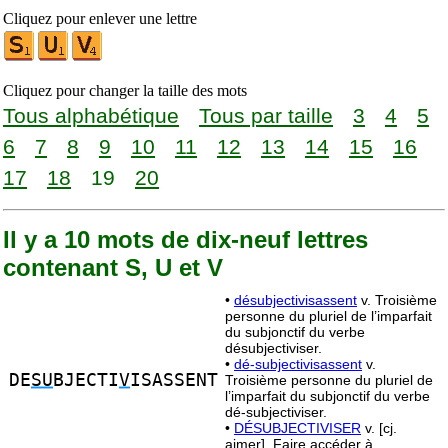
Cliquez pour enlever une lettre
Cliquez pour changer la taille des mots
Tous alphabétique
Tous par taille
3
4
5
6
7
8
9
10
11
12
13
14
15
16
17
18
19
20
Il y a 10 mots de dix-neuf lettres
contenant S, U et V
•
désubjectivisassent
v. Troisième
personne du pluriel de l’imparfait
du subjonctif du verbe
désubjectiviser.
•
dé-subjectivisassent
v.
DE
SU
BJECTI
V
ISASSENT
Troisième personne du pluriel de
l’imparfait du subjonctif du verbe
dé-subjectiviser.
•
DÉSUBJECTIVISER
v. [cj.
aimer]. Faire accéder à