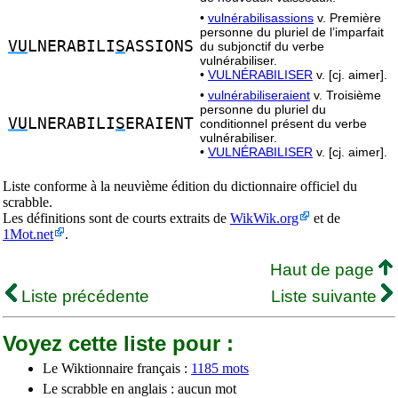
•
vulnérabilisassions
v. Première
personne du pluriel de l’imparfait
VU
LNERABILI
S
ASSIONS
du subjonctif du verbe
vulnérabiliser.
•
VULNÉRABILISER
v. [cj. aimer].
•
vulnérabiliseraient
v. Troisième
personne du pluriel du
VU
LNERABILI
S
ERAIENT
conditionnel présent du verbe
vulnérabiliser.
•
VULNÉRABILISER
v. [cj. aimer].
Liste conforme à la neuvième édition du dictionnaire officiel du
scrabble.
Les définitions sont de courts extraits de
WikWik.org
et de
1Mot.net
.
Haut de page
Liste précédente
Liste suivante
Voyez cette liste pour :
Le Wiktionnaire français :
1185 mots
Le scrabble en anglais : aucun mot