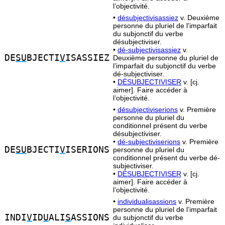
l’objectivité.
•
désubjectivisassiez
v. Deuxième
personne du pluriel de l’imparfait
du subjonctif du verbe
désubjectiviser.
•
dé-subjectivisassiez
v.
DE
SU
BJECTI
V
ISASSIEZ
Deuxième personne du pluriel de
l’imparfait du subjonctif du verbe
dé-subjectiviser.
•
DÉSUBJECTIVISER
v. [cj.
aimer]. Faire accéder à
l’objectivité.
•
désubjectiviserions
v. Première
personne du pluriel du
conditionnel présent du verbe
désubjectiviser.
•
dé-subjectiviserions
v. Première
DE
SU
BJECTI
V
ISERIONS
personne du pluriel du
conditionnel présent du verbe dé-
subjectiviser.
•
DÉSUBJECTIVISER
v. [cj.
aimer]. Faire accéder à
l’objectivité.
•
individualisassions
v. Première
personne du pluriel de l’imparfait
INDI
V
ID
U
ALI
S
ASSIONS
du subjonctif du verbe