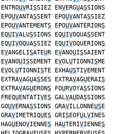
ENTRO
UV
RI
S
SIEZ EN
V
ERG
U
A
S
SIONS
EPO
UV
ANTA
S
SENT EPO
UV
ANTA
S
SIEZ
EPO
UV
ANTEMENT
S
EPO
UV
ANTERION
S
EQ
U
I
V
ALU
S
SIONS EQ
U
I
V
OQUA
S
SENT
EQ
U
I
V
OQUA
S
SIEZ EQ
U
I
V
OQUERION
S
E
V
ANGELI
S
ATE
U
R E
V
ANO
U
I
S
SAIENT
E
V
ANO
U
I
S
SEMENT E
V
OL
U
TIONNI
S
ME
E
V
OL
U
TIONNI
S
TE EXHA
US
TI
V
EMENT
EXTRA
V
AG
U
A
S
SES EXTRA
V
AG
U
ERAI
S
EXTRA
V
AG
U
ERON
S
FO
U
R
V
OYA
S
SIONS
FREQ
U
ENTATI
V
E
S
GAL
V
A
U
DA
S
SIONS
GO
UV
ERNA
S
SIONS GRA
V
ILLONNE
US
E
GRA
V
IMETRIQ
U
E
S
GRI
S
EOF
U
L
V
INES
HAG
U
ENO
V
IENNE
S
HA
U
TERI
V
IENNE
S
HELIOGRA
V
E
US
ES HYPERNER
V
E
US
ES