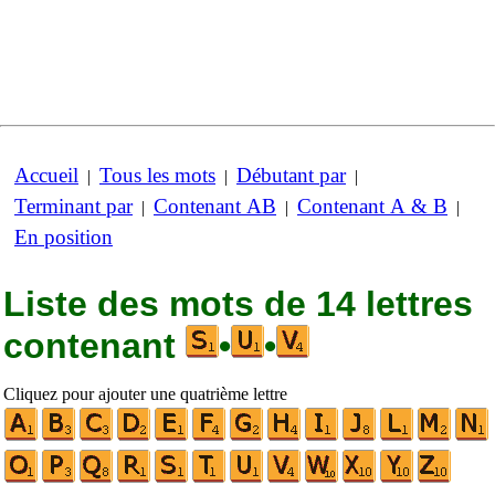
Accueil
Tous les mots
Débutant par
|
|
|
Terminant par
Contenant AB
Contenant A & B
|
|
|
En position
Liste des mots de 14 lettres
contenant
•
•
Cliquez pour ajouter une quatrième lettre