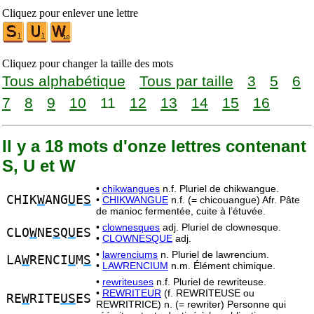
Cliquez pour enlever une lettre
Cliquez pour changer la taille des mots
Tous alphabétique
Tous par taille
3
5
6
7
8
9
10
11
12
13
14
15
16
Il y a 18 mots d'onze lettres contenant
S, U et W
•
chikwangues
n.f. Pluriel de chikwangue.
CHIK
W
ANG
U
E
S
•
CHIKWANGUE
n.f. (= chicouangue) Afr. Pâte
de manioc fermentée, cuite à l’étuvée.
•
clownesques
adj. Pluriel de clownesque.
CLO
W
NE
S
Q
U
ES
•
CLOWNESQUE
adj.
•
lawrenciums
n. Pluriel de lawrencium.
LA
W
RENCI
U
M
S
•
LAWRENCIUM
n.m. Élément chimique.
•
rewriteuses
n.f. Pluriel de rewriteuse.
•
REWRITEUR
(f. REWRITEUSE ou
RE
W
RITE
US
ES
REWRITRICE) n. (= rewriter) Personne qui