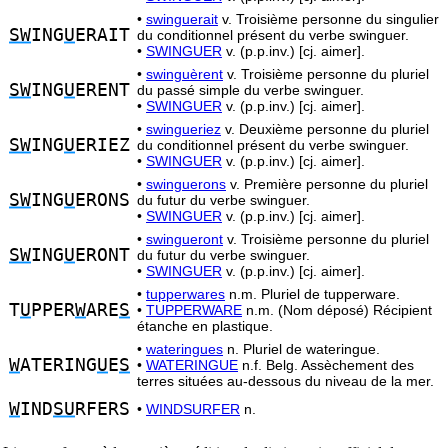
•
swinguerait
v. Troisième personne du singulier
SW
ING
U
ERAIT
du conditionnel présent du verbe swinguer.
•
SWINGUER
v. (p.p.inv.) [cj. aimer].
•
swinguèrent
v. Troisième personne du pluriel
SW
ING
U
ERENT
du passé simple du verbe swinguer.
•
SWINGUER
v. (p.p.inv.) [cj. aimer].
•
swingueriez
v. Deuxième personne du pluriel
SW
ING
U
ERIEZ
du conditionnel présent du verbe swinguer.
•
SWINGUER
v. (p.p.inv.) [cj. aimer].
•
swinguerons
v. Première personne du pluriel
SW
ING
U
ERONS
du futur du verbe swinguer.
•
SWINGUER
v. (p.p.inv.) [cj. aimer].
•
swingueront
v. Troisième personne du pluriel
SW
ING
U
ERONT
du futur du verbe swinguer.
•
SWINGUER
v. (p.p.inv.) [cj. aimer].
•
tupperwares
n.m. Pluriel de tupperware.
T
U
PPER
W
ARE
S
•
TUPPERWARE
n.m. (Nom déposé) Récipient
étanche en plastique.
•
wateringues
n. Pluriel de wateringue.
W
ATERING
U
E
S
•
WATERINGUE
n.f. Belg. Assèchement des
terres situées au-dessous du niveau de la mer.
W
IND
SU
RFERS
•
WINDSURFER
n.