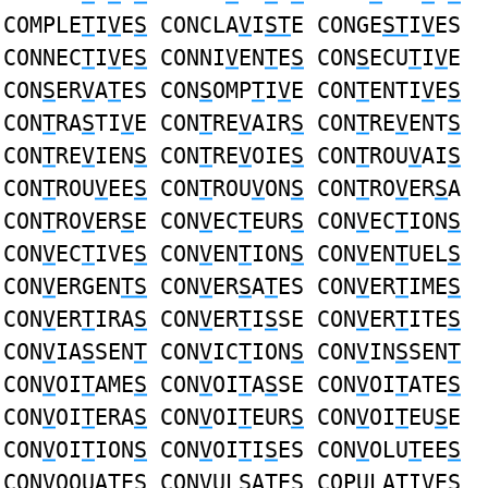
COMPLE
T
I
V
E
S
CONCLA
V
I
ST
E CONGE
ST
I
V
ES
CONNEC
T
I
V
E
S
CONNI
V
EN
T
E
S
CON
S
ECU
T
I
V
E
CON
S
ER
V
A
T
ES CON
S
OMP
T
I
V
E CON
T
ENTI
V
E
S
CON
T
RA
S
TI
V
E CON
T
RE
V
AIR
S
CON
T
RE
V
ENT
S
CON
T
RE
V
IEN
S
CON
T
RE
V
OIE
S
CON
T
ROU
V
AI
S
CON
T
ROU
V
EE
S
CON
T
ROU
V
ON
S
CON
T
RO
V
ER
S
A
CON
T
RO
V
ER
S
E CON
V
EC
T
EUR
S
CON
V
EC
T
ION
S
CON
V
EC
T
IVE
S
CON
V
EN
T
ION
S
CON
V
EN
T
UEL
S
CON
V
ERGEN
TS
CON
V
ER
S
A
T
ES CON
V
ER
T
IME
S
CON
V
ER
T
IRA
S
CON
V
ER
T
I
S
SE CON
V
ER
T
ITE
S
CON
V
IA
S
SEN
T
CON
V
IC
T
ION
S
CON
V
IN
S
SEN
T
CON
V
OI
T
AME
S
CON
V
OI
T
A
S
SE CON
V
OI
T
ATE
S
CON
V
OI
T
ERA
S
CON
V
OI
T
EUR
S
CON
V
OI
T
EU
S
E
CON
V
OI
T
ION
S
CON
V
OI
T
I
S
ES CON
V
OLU
T
EE
S
CON
V
OQUA
T
E
S
CON
V
UL
S
A
T
ES COPULA
T
I
V
E
S