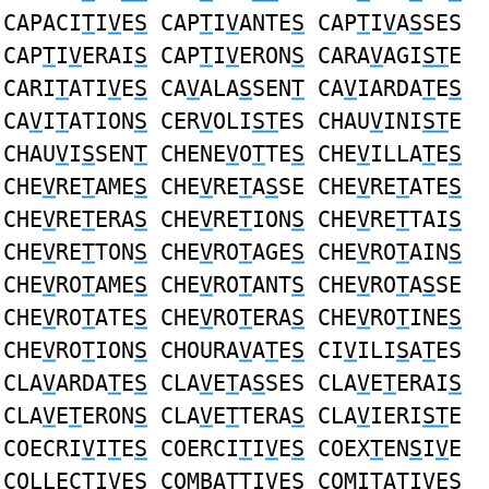
CAPACI
T
I
V
E
S
CAP
T
I
V
ANTE
S
CAP
T
I
V
A
S
SES
CAP
T
I
V
ERAI
S
CAP
T
I
V
ERON
S
CARA
V
AGI
ST
E
CARI
T
ATI
V
E
S
CA
V
ALA
S
SEN
T
CA
V
IARDA
T
E
S
CA
V
I
T
ATION
S
CER
V
OLI
ST
ES CHAU
V
INI
ST
E
CHAU
V
I
S
SEN
T
CHENE
V
O
T
TE
S
CHE
V
ILLA
T
E
S
CHE
V
RE
T
AME
S
CHE
V
RE
T
A
S
SE CHE
V
RE
T
ATE
S
CHE
V
RE
T
ERA
S
CHE
V
RE
T
ION
S
CHE
V
RE
T
TAI
S
CHE
V
RE
T
TON
S
CHE
V
RO
T
AGE
S
CHE
V
RO
T
AIN
S
CHE
V
RO
T
AME
S
CHE
V
RO
T
ANT
S
CHE
V
RO
T
A
S
SE
CHE
V
RO
T
ATE
S
CHE
V
RO
T
ERA
S
CHE
V
RO
T
INE
S
CHE
V
RO
T
ION
S
CHOURA
V
A
T
E
S
CI
V
ILI
S
A
T
ES
CLA
V
ARDA
T
E
S
CLA
V
E
T
A
S
SES CLA
V
E
T
ERAI
S
CLA
V
E
T
ERON
S
CLA
V
E
T
TERA
S
CLA
V
IERI
ST
E
COECRI
V
I
T
E
S
COERCI
T
I
V
E
S
COEX
T
EN
S
I
V
E
COLLEC
T
I
V
E
S
COMBA
T
TI
V
E
S
COMI
T
ATI
V
E
S