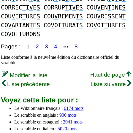
CORREC
T
I
V
E
S
CORRUP
T
I
V
E
S
COU
V
EN
T
INE
S
COU
V
ER
T
URE
S
COU
V
REMEN
TS
COU
V
RI
S
SEN
T
CO
V
ARIAN
T
E
S
CO
V
OI
T
URAI
S
CO
V
OI
T
UREE
S
CO
V
OI
T
URON
S
Pages :
1
2
3
4
8
•••
Liste conforme à la neuvième édition du dictionnaire officiel du
scrabble.
Haut de page
Modifier la liste
Liste précédente
Liste suivante
Voyez cette liste pour :
Le Wiktionnaire français :
6174 mots
Le scrabble en anglais :
900 mots
Le scrabble en espagnol :
2041 mots
Le scrabble en italien :
5020 mots