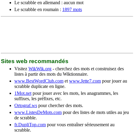
Le scrabble en allemand : aucun mot
Le scrabble en roumain :
1897 mots
Sites web recommandés
Visitez
WikWik.org
- cherchez des mots et construisez des
listes à partir des mots du Wiktionnaire.
www.BestWordClub.com
et
www.Jette7.com
pour jouer au
scrabble duplicate en ligne.
1Mot.net
pour jouer avec les mots, les anagrammes, les
suffixes, les préfixes, etc.
Ortograf.ws
pour chercher des mots.
www.ListesDeMots.com
pour des listes de mots utiles au jeu
de scrabble.
fr.DupliTop.com
pour vous entraîner sérieusement au
scrabble.