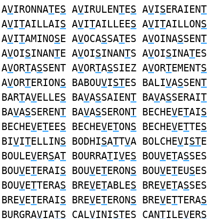
A
V
IRONNA
T
E
S
A
V
IRULEN
T
E
S
A
V
I
S
ERAIEN
T
A
V
I
T
AILLAI
S
A
V
I
T
AILLEE
S
A
V
I
T
AILLON
S
A
V
I
T
AMINO
S
E A
V
OCA
S
SA
T
ES A
V
OINA
S
SEN
T
A
V
OI
S
INAN
T
E A
V
OI
S
INAN
T
S A
V
OI
S
INA
T
ES
A
V
OR
T
A
S
SENT A
V
OR
T
A
S
SIEZ A
V
OR
T
EMENT
S
A
V
OR
T
ERION
S
BABOU
V
I
ST
ES BALI
V
A
S
SEN
T
BAR
T
A
V
ELLE
S
BA
V
A
S
SAIEN
T
BA
V
A
S
SERAI
T
BA
V
A
S
SEREN
T
BA
V
A
S
SERON
T
BECHE
V
E
T
AI
S
BECHE
V
E
T
EE
S
BECHE
V
E
T
ON
S
BECHE
V
E
T
TE
S
BI
V
I
T
ELLIN
S
BODHI
S
A
T
T
V
A BOLCHE
V
I
ST
E
BOULE
V
ER
S
A
T
BOURRA
T
I
V
E
S
BOU
V
E
T
A
S
SES
BOU
V
E
T
ERAI
S
BOU
V
E
T
ERON
S
BOU
V
E
T
EU
S
ES
BOU
V
E
T
TERA
S
BRE
V
E
T
ABLE
S
BRE
V
E
T
A
S
SES
BRE
V
E
T
ERAI
S
BRE
V
E
T
ERON
S
BRE
V
E
T
TERA
S
BURGRA
V
IA
TS
CAL
V
INI
ST
ES CAN
T
ILE
V
ER
S