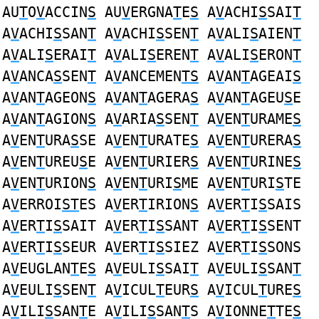
AU
T
O
V
ACCIN
S
AU
V
ERGNA
T
E
S
A
V
ACHI
S
SAI
T
A
V
ACHI
S
SAN
T
A
V
ACHI
S
SEN
T
A
V
ALI
S
AIEN
T
A
V
ALI
S
ERAI
T
A
V
ALI
S
EREN
T
A
V
ALI
S
ERON
T
A
V
ANCA
S
SEN
T
A
V
ANCEMEN
TS
A
V
AN
T
AGEAI
S
A
V
AN
T
AGEON
S
A
V
AN
T
AGERA
S
A
V
AN
T
AGEU
S
E
A
V
AN
T
AGION
S
A
V
ARIA
S
SEN
T
A
V
EN
T
URAME
S
A
V
EN
T
URA
S
SE A
V
EN
T
URATE
S
A
V
EN
T
URERA
S
A
V
EN
T
UREU
S
E A
V
EN
T
URIER
S
A
V
EN
T
URINE
S
A
V
EN
T
URION
S
A
V
EN
T
URI
S
ME A
V
EN
T
URI
S
TE
A
V
ERROI
ST
ES A
V
ER
T
IRION
S
A
V
ER
T
I
S
SAIS
A
V
ER
T
I
S
SAIT A
V
ER
T
I
S
SANT A
V
ER
T
I
S
SENT
A
V
ER
T
I
S
SEUR A
V
ER
T
I
S
SIEZ A
V
ER
T
I
S
SONS
A
V
EUGLAN
T
E
S
A
V
EULI
S
SAI
T
A
V
EULI
S
SAN
T
A
V
EULI
S
SEN
T
A
V
ICUL
T
EUR
S
A
V
ICUL
T
URE
S
A
V
ILI
S
SAN
T
E A
V
ILI
S
SAN
T
S A
V
IONNE
T
TE
S