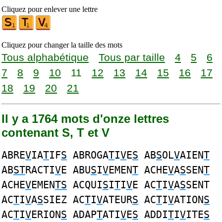
Cliquez pour enlever une lettre
Cliquez pour changer la taille des mots
Tous alphabétique
Tous par taille
4
5
6
7
8
9
10
11
12
13
14
15
16
17
18
19
20
21
Il y a 1764 mots d'onze lettres
contenant S, T et V
ABRE
V
IA
T
IF
S
ABROGA
T
I
V
E
S
AB
S
OL
V
AIEN
T
AB
ST
RACTI
V
E ABU
S
I
V
EMEN
T
ACHE
V
A
S
SEN
T
ACHE
V
EMEN
TS
ACQUI
S
I
T
I
V
E AC
T
I
V
A
S
SENT
AC
T
I
V
A
S
SIEZ AC
T
I
V
ATEUR
S
AC
T
I
V
ATION
S
AC
T
I
V
ERION
S
ADAP
T
ATI
V
E
S
ADDI
T
I
V
ITE
S