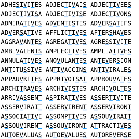
ADHE
S
I
V
I
T
ES ADJEC
T
I
V
AI
S
ADJEC
T
I
V
EE
S
ADJEC
T
I
V
I
S
A ADJEC
T
I
V
I
S
E ADJEC
T
I
V
ON
S
ADMIRA
T
I
V
E
S
AD
V
EN
T
I
S
TES AD
V
ER
S
A
T
IFS
AD
V
ER
S
A
T
IVE AFFLIC
T
I
V
E
S
AF
T
ER
S
HA
V
ES
AGGRA
V
AN
T
E
S
AGREGA
T
I
V
E
S
AGRE
S
SI
V
I
T
E
AMBI
V
ALEN
TS
AMPLEC
T
I
V
E
S
AMPLIA
T
I
V
E
S
ANNULA
T
I
V
E
S
ANO
V
ULAN
T
E
S
AN
T
E
V
ER
S
ION
AN
T
ITU
S
SI
V
E AN
T
I
V
ACCIN
S
AN
T
I
V
IRALE
S
APPAU
V
RI
T
E
S
APPRI
V
OI
S
A
T
APPROU
V
A
T
E
S
ARCHI
T
RA
V
E
S
ARCHI
V
I
ST
ES ARCHI
V
OL
T
E
S
ARRI
V
A
S
SEN
T
A
S
PIRA
T
I
V
ES A
S
SER
T
I
V
ITE
A
S
SER
V
IRAI
T
A
S
SER
V
IREN
T
A
S
SER
V
IRON
T
A
S
SOCIA
T
I
V
E A
S
SOMP
T
I
V
ES A
S
SOU
V
IRAI
T
A
S
SOU
V
IREN
T
A
S
SOU
V
IRON
T
A
T
TRACTI
V
E
S
AU
T
OE
V
ALUA
S
AU
T
OE
V
ALUE
S
AU
T
ORE
V
ER
S
E