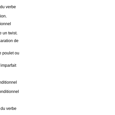
 du verbe
ion.
ionnel
 un twist.
paration de
e poulet ou
imparfait
nditionnel
nditionnel
r du verbe