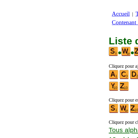
Accueil
|
Contenant
Liste 
•
•
Cliquez pour aj
Cliquez pour en
Cliquez pour ch
Tous alph