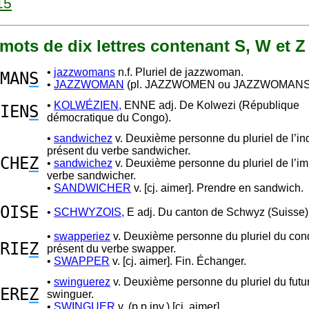
15
5 mots de dix lettres contenant S, W et Z
•
jazzwomans
n.f. Pluriel de jazzwoman.
MAN
S
•
JAZZWOMAN
(pl. JAZZWOMEN ou JAZZWOMANS) 
•
KOLWÉZIEN,
ENNE adj. De Kolwezi (République
IEN
S
démocratique du Congo).
•
sandwichez
v. Deuxième personne du pluriel de l’ind
présent du verbe sandwicher.
CHE
Z
•
sandwichez
v. Deuxième personne du pluriel de l’im
verbe sandwicher.
•
SANDWICHER
v. [cj. aimer]. Prendre en sandwich.
OISE
•
SCHWYZOIS,
E adj. Du canton de Schwyz (Suisse)
•
swapperiez
v. Deuxième personne du pluriel du cond
RIE
Z
présent du verbe swapper.
•
SWAPPER
v. [cj. aimer]. Fin. Échanger.
•
swinguerez
v. Deuxième personne du pluriel du futu
ERE
Z
swinguer.
•
SWINGUER
v. (p.p.inv.) [cj. aimer].