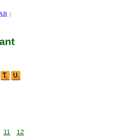
 AB
|
nant
11
12