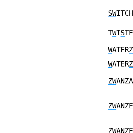
SW
ITCH
T
W
I
S
TE
W
ATER
Z
W
ATER
Z
ZW
ANZA
ZW
ANZE
ZW
ANZE