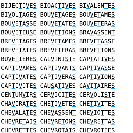
BIJEC
T
I
V
E
S
BIOAC
T
I
V
E
S
BI
V
ALEN
T
E
S
BI
V
OL
T
AGE
S
BOU
V
E
T
AGE
S
BOU
V
E
T
AME
S
BOU
V
E
T
A
S
SE BOU
V
E
T
ATE
S
BOU
V
E
T
ERA
S
BOU
V
E
T
EU
S
E BOU
V
E
T
ION
S
BRA
V
A
S
SEN
T
BRE
V
E
T
AGE
S
BRE
V
E
T
AME
S
BRE
V
E
T
A
S
SE
BRE
V
E
T
ATE
S
BRE
V
E
T
ERA
S
BRE
V
E
T
ION
S
BU
V
E
T
IERE
S
CAL
V
INI
ST
E CAP
T
ATI
V
E
S
CAP
T
I
V
AME
S
CAP
T
I
V
ANT
S
CAP
T
I
V
A
S
SE
CAP
T
I
V
ATE
S
CAP
T
I
V
ERA
S
CAP
T
I
V
ION
S
CAP
T
I
V
ITE
S
CAU
S
A
T
I
V
ES CA
V
I
T
AIRE
S
CEN
T
UM
V
IR
S
CER
V
ICI
T
E
S
CER
V
OLI
ST
E
CHA
V
IRA
T
E
S
CHE
T
I
V
ETE
S
CHE
T
I
V
ITE
S
CHE
V
ALA
T
E
S
CHE
V
A
S
SEN
T
CHE
V
IO
T
TE
S
CHE
V
RE
T
AI
S
CHE
V
RE
T
ON
S
CHE
V
RE
T
TA
S
CHE
V
RE
T
TE
S
CHE
V
RO
T
AI
S
CHE
V
RO
T
EE
S