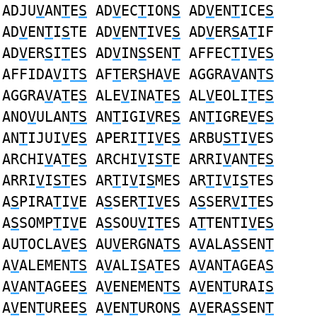
ADJU
V
AN
T
E
S
AD
V
EC
T
ION
S
AD
V
EN
T
ICE
S
AD
V
EN
T
I
S
TE AD
V
EN
T
IVE
S
AD
V
ER
S
A
T
IF
AD
V
ER
S
I
T
ES AD
V
IN
S
SEN
T
AFFEC
T
I
V
E
S
AFFIDA
V
I
TS
AF
T
ER
S
HA
V
E AGGRA
V
AN
TS
AGGRA
V
A
T
E
S
ALE
V
INA
T
E
S
AL
V
EOLI
T
E
S
ANO
V
ULAN
TS
AN
T
IGI
V
RE
S
AN
T
IGRE
V
E
S
AN
T
IJUI
V
E
S
APERI
T
I
V
E
S
ARBU
ST
I
V
ES
ARCHI
V
A
T
E
S
ARCHI
V
I
ST
E ARRI
V
AN
T
E
S
ARRI
V
I
ST
ES AR
T
I
V
I
S
MES AR
T
I
V
I
S
TES
A
S
PIRA
T
I
V
E A
S
SER
T
I
V
ES A
S
SER
V
I
T
ES
A
S
SOMP
T
I
V
E A
S
SOU
V
I
T
ES A
T
TENTI
V
E
S
AU
T
OCLA
V
E
S
AU
V
ERGNA
TS
A
V
ALA
S
SEN
T
A
V
ALEMEN
TS
A
V
ALI
S
A
T
ES A
V
AN
T
AGEA
S
A
V
AN
T
AGEE
S
A
V
ENEMEN
TS
A
V
EN
T
URAI
S
A
V
EN
T
UREE
S
A
V
EN
T
URON
S
A
V
ERA
S
SEN
T