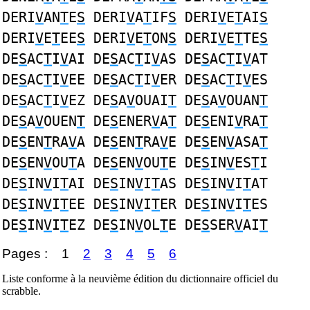
DERI
V
AN
T
E
S
DERI
V
A
T
IF
S
DERI
V
E
T
AI
S
DERI
V
E
T
EE
S
DERI
V
E
T
ON
S
DERI
V
E
T
TE
S
DE
S
AC
T
I
V
AI DE
S
AC
T
I
V
AS DE
S
AC
T
I
V
AT
DE
S
AC
T
I
V
EE DE
S
AC
T
I
V
ER DE
S
AC
T
I
V
ES
DE
S
AC
T
I
V
EZ DE
S
A
V
OUAI
T
DE
S
A
V
OUAN
T
DE
S
A
V
OUEN
T
DE
S
ENER
V
A
T
DE
S
ENI
V
RA
T
DE
S
EN
T
RA
V
A DE
S
EN
T
RA
V
E DE
S
EN
V
ASA
T
DE
S
EN
V
OU
T
A DE
S
EN
V
OU
T
E DE
S
IN
V
ES
T
I
DE
S
IN
V
I
T
AI DE
S
IN
V
I
T
AS DE
S
IN
V
I
T
AT
DE
S
IN
V
I
T
EE DE
S
IN
V
I
T
ER DE
S
IN
V
I
T
ES
DE
S
IN
V
I
T
EZ DE
S
IN
V
OL
T
E DE
S
SER
V
AI
T
Pages :
1
2
3
4
5
6
Liste conforme à la neuvième édition du dictionnaire officiel du
scrabble.