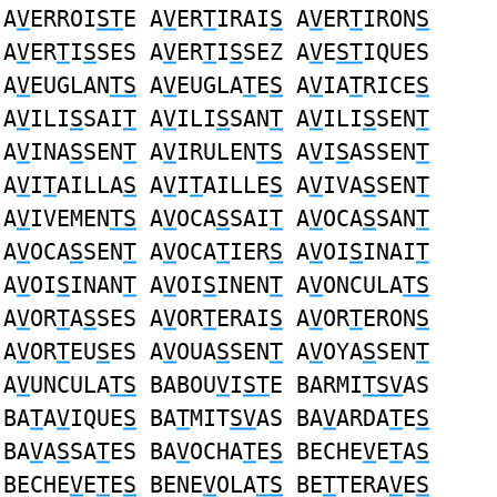
A
V
ERROI
ST
E A
V
ER
T
IRAI
S
A
V
ER
T
IRON
S
A
V
ER
T
I
S
SES A
V
ER
T
I
S
SEZ A
V
E
ST
IQUES
A
V
EUGLAN
TS
A
V
EUGLA
T
E
S
A
V
IA
T
RICE
S
A
V
ILI
S
SAI
T
A
V
ILI
S
SAN
T
A
V
ILI
S
SEN
T
A
V
INA
S
SEN
T
A
V
IRULEN
TS
A
V
I
S
ASSEN
T
A
V
I
T
AILLA
S
A
V
I
T
AILLE
S
A
V
IVA
S
SEN
T
A
V
IVEMEN
TS
A
V
OCA
S
SAI
T
A
V
OCA
S
SAN
T
A
V
OCA
S
SEN
T
A
V
OCA
T
IER
S
A
V
OI
S
INAI
T
A
V
OI
S
INAN
T
A
V
OI
S
INEN
T
A
V
ONCULA
TS
A
V
OR
T
A
S
SES A
V
OR
T
ERAI
S
A
V
OR
T
ERON
S
A
V
OR
T
EU
S
ES A
V
OUA
S
SEN
T
A
V
OYA
S
SEN
T
A
V
UNCULA
TS
BABOU
V
I
ST
E BARMI
TSV
AS
BA
T
A
V
IQUE
S
BA
T
MIT
SV
AS BA
V
ARDA
T
E
S
BA
V
A
S
SA
T
ES BA
V
OCHA
T
E
S
BECHE
V
E
T
A
S
BECHE
V
E
T
E
S
BENE
V
OLA
TS
BE
T
TERA
V
E
S