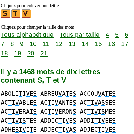
Cliquez pour enlever une lettre
Cliquez pour changer la taille des mots
Tous alphabétique
Tous par taille
4
5
6
7
8
9
10
11
12
13
14
15
16
17
18
19
20
21
Il y a 1468 mots de dix lettres
contenant S, T et V
ABOLI
T
I
V
E
S
ABREU
V
A
T
E
S
ACCOU
V
A
T
E
S
AC
T
I
V
ABLE
S
AC
T
I
V
ANTE
S
AC
T
I
V
A
S
SES
AC
T
I
V
ERAI
S
AC
T
I
V
ERON
S
AC
T
I
V
I
S
MES
AC
T
I
V
I
S
TES ADDIC
T
I
V
E
S
ADDI
T
I
V
EE
S
ADHE
S
I
V
I
T
E ADJEC
T
I
V
A
S
ADJEC
T
I
V
E
S