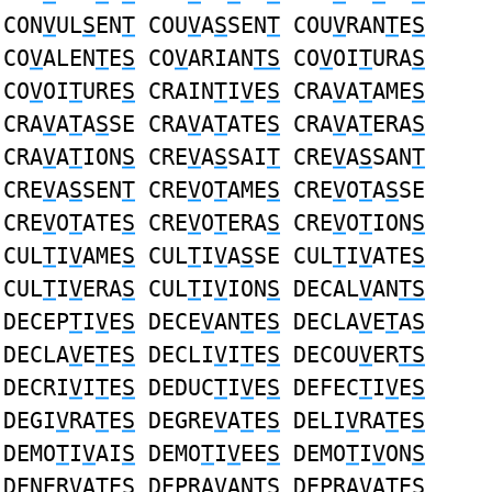
CON
V
UL
S
EN
T
COU
V
A
S
SEN
T
COU
V
RAN
T
E
S
CO
V
ALEN
T
E
S
CO
V
ARIAN
TS
CO
V
OI
T
URA
S
CO
V
OI
T
URE
S
CRAIN
T
I
V
E
S
CRA
V
A
T
AME
S
CRA
V
A
T
A
S
SE CRA
V
A
T
ATE
S
CRA
V
A
T
ERA
S
CRA
V
A
T
ION
S
CRE
V
A
S
SAI
T
CRE
V
A
S
SAN
T
CRE
V
A
S
SEN
T
CRE
V
O
T
AME
S
CRE
V
O
T
A
S
SE
CRE
V
O
T
ATE
S
CRE
V
O
T
ERA
S
CRE
V
O
T
ION
S
CUL
T
I
V
AME
S
CUL
T
I
V
A
S
SE CUL
T
I
V
ATE
S
CUL
T
I
V
ERA
S
CUL
T
I
V
ION
S
DECAL
V
AN
TS
DECEP
T
I
V
E
S
DECE
V
AN
T
E
S
DECLA
V
E
T
A
S
DECLA
V
E
T
E
S
DECLI
V
I
T
E
S
DECOU
V
ER
TS
DECRI
V
I
T
E
S
DEDUC
T
I
V
E
S
DEFEC
T
I
V
E
S
DEGI
V
RA
T
E
S
DEGRE
V
A
T
E
S
DELI
V
RA
T
E
S
DEMO
T
I
V
AI
S
DEMO
T
I
V
EE
S
DEMO
T
I
V
ON
S
DENER
V
A
T
E
S
DEPRA
V
AN
TS
DEPRA
V
A
T
E
S