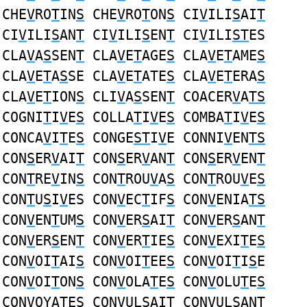
CHE
V
RO
T
IN
S
CHE
V
RO
T
ON
S
CI
V
ILI
S
AI
T
CI
V
ILI
S
AN
T
CI
V
ILI
S
EN
T
CI
V
ILI
ST
ES
CLA
V
A
S
SEN
T
CLA
V
E
T
AGE
S
CLA
V
E
T
AME
S
CLA
V
E
T
A
S
SE CLA
V
E
T
ATE
S
CLA
V
E
T
ERA
S
CLA
V
E
T
ION
S
CLI
V
A
S
SEN
T
COACER
V
A
TS
COGNI
T
I
V
E
S
COLLA
T
I
V
E
S
COMBA
T
I
V
E
S
CONCA
V
I
T
E
S
CONGE
ST
I
V
E CONNI
V
EN
TS
CON
S
ER
V
AI
T
CON
S
ER
V
AN
T
CON
S
ER
V
EN
T
CON
T
RE
V
IN
S
CON
T
ROU
V
A
S
CON
T
ROU
V
E
S
CON
T
U
S
I
V
ES CON
V
EC
T
IF
S
CON
V
ENIA
TS
CON
V
EN
T
UM
S
CON
V
ER
S
AI
T
CON
V
ER
S
AN
T
CON
V
ER
S
EN
T
CON
V
ER
T
IE
S
CON
V
EXI
T
E
S
CON
V
OI
T
AI
S
CON
V
OI
T
EE
S
CON
V
OI
T
I
S
E
CON
V
OI
T
ON
S
CON
V
OLA
T
E
S
CON
V
OLU
T
E
S
CON
V
OYA
T
E
S
CON
V
UL
S
AI
T
CON
V
UL
S
AN
T