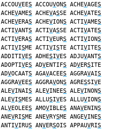
ACCOU
V
EE
S
ACCOU
V
ON
S
ACHE
V
AGE
S
ACHE
V
AME
S
ACHE
V
A
S
SE ACHE
V
ATE
S
ACHE
V
ERA
S
ACHE
V
ION
S
ACTI
V
AME
S
ACTI
V
ANT
S
ACTI
V
A
S
SE ACTI
V
ATE
S
ACTI
V
ERA
S
ACTI
V
EUR
S
ACTI
V
ION
S
ACTI
V
I
S
ME ACTI
V
I
S
TE ACTI
V
ITE
S
ADDITI
V
E
S
ADHE
S
I
V
ES ADJU
V
ANT
S
ADOPTI
V
E
S
AD
V
ENTIF
S
AD
V
ER
S
ITE
AD
V
OCAAT
S
AGA
V
ACEE
S
AGGRA
V
AI
S
AGGRA
V
EE
S
AGGRA
V
ON
S
AGRE
S
SI
V
E
ALE
V
INAI
S
ALE
V
INEE
S
ALE
V
INON
S
ALE
V
I
S
MES ALLU
S
I
V
ES ALLU
V
ION
S
AL
V
EOLEE
S
AMO
V
IBLE
S
ANA
V
ENIN
S
ANE
V
RI
S
ME ANE
V
RY
S
ME ANGE
V
INE
S
ANTI
V
IRU
S
AN
V
ER
S
OIS APPAU
V
RI
S