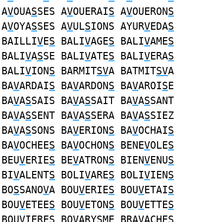
A
V
OUA
S
SES A
V
OUERAI
S
A
V
OUERON
S
A
V
OYA
S
SES A
V
UL
S
IONS AYUR
V
EDA
S
BAILLI
V
E
S
BALI
V
AGE
S
BALI
V
AME
S
BALI
V
A
S
SE BALI
V
ATE
S
BALI
V
ERA
S
BALI
V
ION
S
BARMIT
SV
A BATMIT
SV
A
BA
V
ARDAI
S
BA
V
ARDON
S
BA
V
AROI
S
E
BA
V
A
S
SAIS BA
V
A
S
SAIT BA
V
A
S
SANT
BA
V
A
S
SENT BA
V
A
S
SERA BA
V
A
S
SIEZ
BA
V
A
S
SONS BA
V
ERION
S
BA
V
OCHAI
S
BA
V
OCHEE
S
BA
V
OCHON
S
BENE
V
OLE
S
BEU
V
ERIE
S
BE
V
ATRON
S
BIEN
V
ENU
S
BI
V
ALENT
S
BOLI
V
ARE
S
BOLI
V
IEN
S
BO
S
SANO
V
A BOU
V
ERIE
S
BOU
V
ETAI
S
BOU
V
ETEE
S
BOU
V
ETON
S
BOU
V
ETTE
S
BOU
V
IERE
S
BO
V
ARY
S
ME BRA
V
ACHE
S