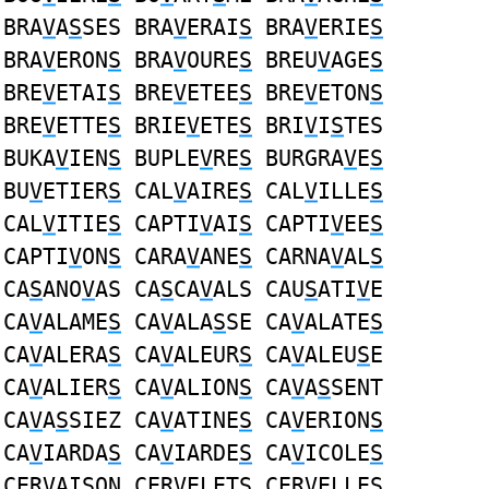
BRA
V
A
S
SES BRA
V
ERAI
S
BRA
V
ERIE
S
BRA
V
ERON
S
BRA
V
OURE
S
BREU
V
AGE
S
BRE
V
ETAI
S
BRE
V
ETEE
S
BRE
V
ETON
S
BRE
V
ETTE
S
BRIE
V
ETE
S
BRI
V
I
S
TES
BUKA
V
IEN
S
BUPLE
V
RE
S
BURGRA
V
E
S
BU
V
ETIER
S
CAL
V
AIRE
S
CAL
V
ILLE
S
CAL
V
ITIE
S
CAPTI
V
AI
S
CAPTI
V
EE
S
CAPTI
V
ON
S
CARA
V
ANE
S
CARNA
V
AL
S
CA
S
ANO
V
AS CA
S
CA
V
ALS CAU
S
ATI
V
E
CA
V
ALAME
S
CA
V
ALA
S
SE CA
V
ALATE
S
CA
V
ALERA
S
CA
V
ALEUR
S
CA
V
ALEU
S
E
CA
V
ALIER
S
CA
V
ALION
S
CA
V
A
S
SENT
CA
V
A
S
SIEZ CA
V
ATINE
S
CA
V
ERION
S
CA
V
IARDA
S
CA
V
IARDE
S
CA
V
ICOLE
S
CER
V
AI
S
ON CER
V
ELET
S
CER
V
ELLE
S