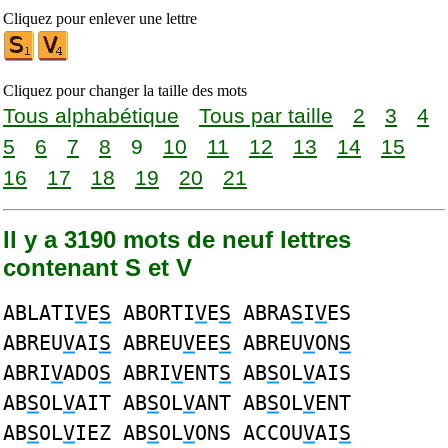
Cliquez pour enlever une lettre
Cliquez pour changer la taille des mots
Tous alphabétique
Tous par taille
2
3
4
5
6
7
8
9
10
11
12
13
14
15
16
17
18
19
20
21
Il y a 3190 mots de neuf lettres
contenant S et V
ABLATI
V
E
S
ABORTI
V
E
S
ABRA
S
I
V
ES
ABREU
V
AI
S
ABREU
V
EE
S
ABREU
V
ON
S
ABRI
V
ADO
S
ABRI
V
ENT
S
AB
S
OL
V
AIS
AB
S
OL
V
AIT AB
S
OL
V
ANT AB
S
OL
V
ENT
AB
S
OL
V
IEZ AB
S
OL
V
ONS ACCOU
V
AI
S