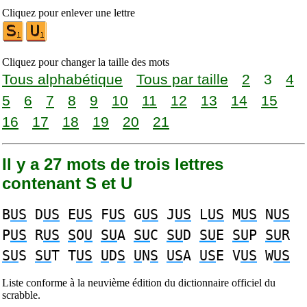
Cliquez pour enlever une lettre
Cliquez pour changer la taille des mots
Tous alphabétique
Tous par taille
2
3
4
5
6
7
8
9
10
11
12
13
14
15
16
17
18
19
20
21
Il y a 27 mots de trois lettres
contenant S et U
B
US
D
US
E
US
F
US
G
US
J
US
L
US
M
US
N
US
P
US
R
US
S
O
U
SU
A
SU
C
SU
D
SU
E
SU
P
SU
R
SU
S
SU
T T
US
U
D
S
U
N
S
US
A
US
E V
US
W
US
Liste conforme à la neuvième édition du dictionnaire officiel du
scrabble.