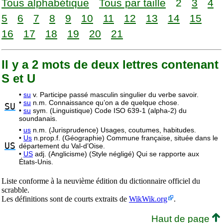
Tous alphabétique
Tous par taille
2
3
4
5
6
7
8
9
10
11
12
13
14
15
16
17
18
19
20
21
Il y a 2 mots de deux lettres contenant
S et U
•
su
v. Participe passé masculin singulier du verbe savoir.
•
su
n.m. Connaissance qu’on a de quelque chose.
SU
•
su
sym. (Linguistique) Code ISO 639-1 (alpha-2) du
soundanais.
•
us
n.m. (Jurisprudence) Usages, coutumes, habitudes.
•
Us
n.prop.f. (Géographie) Commune française, située dans le
US
département du Val-d’Oise.
•
US
adj. (Anglicisme) (Style négligé) Qui se rapporte aux
États-Unis.
Liste conforme à la neuvième édition du dictionnaire officiel du
scrabble.
Les définitions sont de courts extraits de
WikWik.org
.
Haut de page