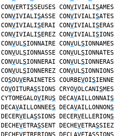
CON
V
ERTI
S
SEUSES CON
V
IVIALI
S
AMES
CON
V
IVIALI
S
ASSE CON
V
IVIALI
S
ATES
CON
V
IVIALI
S
ERAI CON
V
IVIALI
S
ERAS
CON
V
IVIALI
S
EREZ CON
V
IVIALI
S
IONS
CON
V
UL
S
IONNAIRE CON
V
UL
S
IONNAMES
CON
V
UL
S
IONNASSE CON
V
UL
S
IONNATES
CON
V
UL
S
IONNERAI CON
V
UL
S
IONNERAS
CON
V
UL
S
IONNEREZ CON
V
UL
S
IONNIONS
CO
S
OU
V
ERAINETES COURBE
V
OI
S
IENNE
CO
V
OITURA
S
SIONS CRYO
V
OLCANI
S
MES
CYTOMEGALO
V
IRU
S
DECA
V
AILLONNAI
S
DECA
V
AILLONNEE
S
DECA
V
AILLONNON
S
DECER
V
ELA
S
SIONS DECER
V
ELLERION
S
DECHE
V
ETRA
S
SENT DECHE
V
ETRA
S
SIEZ
DECHE
V
ETRERION
S
DECLA
V
ETA
S
SIONS