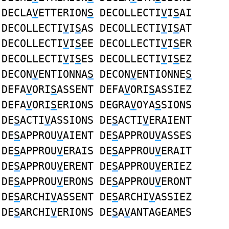
DECLA
V
ETTERION
S
DECOLLECTI
V
I
S
AI
DECOLLECTI
V
I
S
AS DECOLLECTI
V
I
S
AT
DECOLLECTI
V
I
S
EE DECOLLECTI
V
I
S
ER
DECOLLECTI
V
I
S
ES DECOLLECTI
V
I
S
EZ
DECON
V
ENTIONNA
S
DECON
V
ENTIONNE
S
DEFA
V
ORI
S
ASSENT DEFA
V
ORI
S
ASSIEZ
DEFA
V
ORI
S
ERIONS DEGRA
V
OYA
S
SIONS
DE
S
ACTI
V
ASSIONS DE
S
ACTI
V
ERAIENT
DE
S
APPROU
V
AIENT DE
S
APPROU
V
ASSES
DE
S
APPROU
V
ERAIS DE
S
APPROU
V
ERAIT
DE
S
APPROU
V
ERENT DE
S
APPROU
V
ERIEZ
DE
S
APPROU
V
ERONS DE
S
APPROU
V
ERONT
DE
S
ARCHI
V
ASSENT DE
S
ARCHI
V
ASSIEZ
DE
S
ARCHI
V
ERIONS DE
S
A
V
ANTAGEAMES