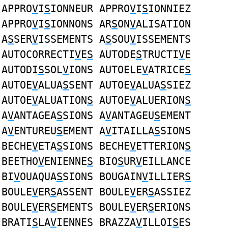
APPRO
V
I
S
IONNEUR APPRO
V
I
S
IONNIEZ
APPRO
V
I
S
IONNONS AR
S
ON
V
ALISATION
A
S
SER
V
ISSEMENTS A
S
SOU
V
ISSEMENTS
AUTOCORRECTI
V
E
S
AUTODE
S
TRUCTI
V
E
AUTODI
S
SOL
V
IONS AUTOELE
V
ATRICE
S
AUTOE
V
ALUA
S
SENT AUTOE
V
ALUA
S
SIEZ
AUTOE
V
ALUATION
S
AUTOE
V
ALUERION
S
A
V
ANTAGEA
S
SIONS A
V
ANTAGEU
S
EMENT
A
V
ENTUREU
S
EMENT A
V
ITAILLA
S
SIONS
BECHE
V
ETA
S
SIONS BECHE
V
ETTERION
S
BEETHO
V
ENIENNE
S
BIO
S
UR
V
EILLANCE
BI
V
OUAQUA
S
SIONS BOUGAIN
V
ILLIER
S
BOULE
V
ER
S
ASSENT BOULE
V
ER
S
ASSIEZ
BOULE
V
ER
S
EMENTS BOULE
V
ER
S
ERIONS
BRATI
S
LA
V
IENNES BRAZZA
V
ILLOI
S
ES