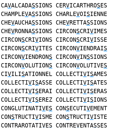
CA
V
ALCADA
S
SIONS CER
V
ICARTHRO
S
ES
CHAMPLE
V
A
S
SIONS CHARLE
V
OI
S
IENNE
CHE
V
AUCHA
S
SIONS CHE
V
RETTA
S
SIONS
CHE
V
RONNA
S
SIONS CIRCON
S
CRI
V
IMES
CIRCON
S
CRI
V
IONS CIRCON
S
CRI
V
ISSE
CIRCON
S
CRI
V
ITES CIRCON
V
IENDRAI
S
CIRCON
V
IENDRON
S
CIRCON
V
IN
S
SIONS
CIRCON
V
OLUTION
S
CIRCON
V
OLUTIVE
S
CI
V
ILI
S
ATIONNEL COLLECTI
V
I
S
AMES
COLLECTI
V
I
S
ASSE COLLECTI
V
I
S
ATES
COLLECTI
V
I
S
ERAI COLLECTI
V
I
S
ERAS
COLLECTI
V
I
S
EREZ COLLECTI
V
I
S
IONS
CONGLUTINATI
V
E
S
CON
S
ECUTI
V
EMENT
CON
S
TRUCTI
V
ISME CON
S
TRUCTI
V
ISTE
CONTRAROTATI
V
E
S
CONTRE
V
ENTA
S
SES