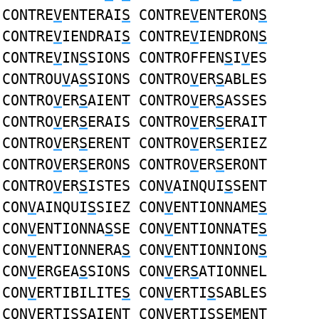
CONTRE
V
ENTERAI
S
CONTRE
V
ENTERON
S
CONTRE
V
IENDRAI
S
CONTRE
V
IENDRON
S
CONTRE
V
IN
S
SIONS CONTROFFEN
S
I
V
ES
CONTROU
V
A
S
SIONS CONTRO
V
ER
S
ABLES
CONTRO
V
ER
S
AIENT CONTRO
V
ER
S
ASSES
CONTRO
V
ER
S
ERAIS CONTRO
V
ER
S
ERAIT
CONTRO
V
ER
S
ERENT CONTRO
V
ER
S
ERIEZ
CONTRO
V
ER
S
ERONS CONTRO
V
ER
S
ERONT
CONTRO
V
ER
S
ISTES CON
V
AINQUI
S
SENT
CON
V
AINQUI
S
SIEZ CON
V
ENTIONNAME
S
CON
V
ENTIONNA
S
SE CON
V
ENTIONNATE
S
CON
V
ENTIONNERA
S
CON
V
ENTIONNION
S
CON
V
ERGEA
S
SIONS CON
V
ER
S
ATIONNEL
CON
V
ERTIBILITE
S
CON
V
ERTI
S
SABLES
CON
V
ERTI
S
SAIENT CON
V
ERTI
S
SEMENT