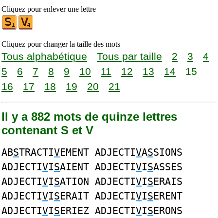
Cliquez pour enlever une lettre
Cliquez pour changer la taille des mots
Tous alphabétique
Tous par taille
2
3
4
5
6
7
8
9
10
11
12
13
14
15
16
17
18
19
20
21
Il y a 882 mots de quinze lettres
contenant S et V
AB
S
TRACTI
V
EMENT ADJECTI
V
A
S
SIONS
ADJECTI
V
I
S
AIENT ADJECTI
V
I
S
ASSES
ADJECTI
V
I
S
ATION ADJECTI
V
I
S
ERAIS
ADJECTI
V
I
S
ERAIT ADJECTI
V
I
S
ERENT
ADJECTI
V
I
S
ERIEZ ADJECTI
V
I
S
ERONS