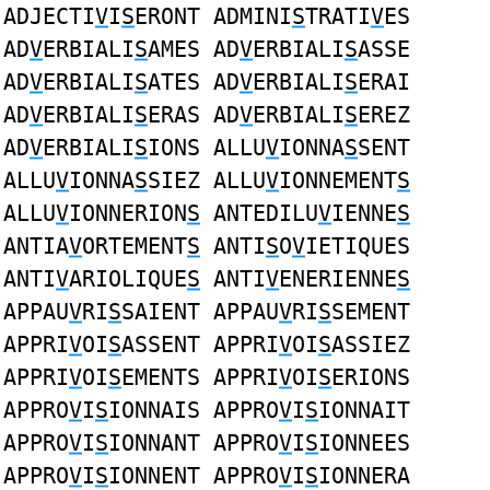
ADJECTI
V
I
S
ERONT ADMINI
S
TRATI
V
ES
AD
V
ERBIALI
S
AMES AD
V
ERBIALI
S
ASSE
AD
V
ERBIALI
S
ATES AD
V
ERBIALI
S
ERAI
AD
V
ERBIALI
S
ERAS AD
V
ERBIALI
S
EREZ
AD
V
ERBIALI
S
IONS ALLU
V
IONNA
S
SENT
ALLU
V
IONNA
S
SIEZ ALLU
V
IONNEMENT
S
ALLU
V
IONNERION
S
ANTEDILU
V
IENNE
S
ANTIA
V
ORTEMENT
S
ANTI
S
O
V
IETIQUES
ANTI
V
ARIOLIQUE
S
ANTI
V
ENERIENNE
S
APPAU
V
RI
S
SAIENT APPAU
V
RI
S
SEMENT
APPRI
V
OI
S
ASSENT APPRI
V
OI
S
ASSIEZ
APPRI
V
OI
S
EMENTS APPRI
V
OI
S
ERIONS
APPRO
V
I
S
IONNAIS APPRO
V
I
S
IONNAIT
APPRO
V
I
S
IONNANT APPRO
V
I
S
IONNEES
APPRO
V
I
S
IONNENT APPRO
V
I
S
IONNERA