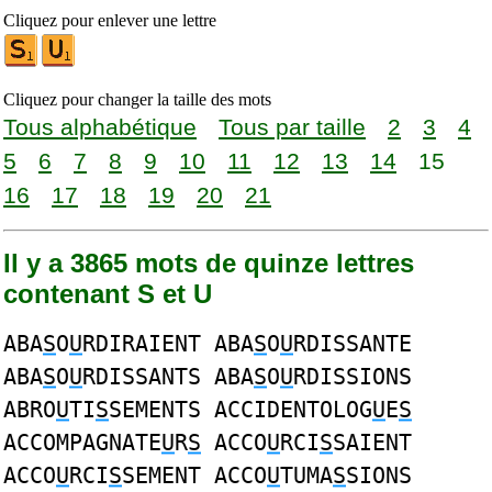
Cliquez pour enlever une lettre
Cliquez pour changer la taille des mots
Tous alphabétique
Tous par taille
2
3
4
5
6
7
8
9
10
11
12
13
14
15
16
17
18
19
20
21
Il y a 3865 mots de quinze lettres
contenant S et U
ABA
S
O
U
RDIRAIENT ABA
S
O
U
RDISSANTE
ABA
S
O
U
RDISSANTS ABA
S
O
U
RDISSIONS
ABRO
U
TI
S
SEMENTS ACCIDENTOLOG
U
E
S
ACCOMPAGNATE
U
R
S
ACCO
U
RCI
S
SAIENT
ACCO
U
RCI
S
SEMENT ACCO
U
TUMA
S
SIONS