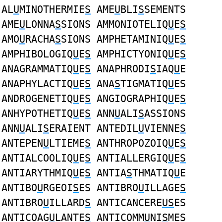
AL
U
MINOTHERMIE
S
AME
U
BLI
S
SEMENTS
AME
U
LONNA
S
SIONS AMMONIOTELIQ
U
E
S
AMO
U
RACHA
S
SIONS AMPHETAMINIQ
U
E
S
AMPHIBOLOGIQ
U
E
S
AMPHICTYONIQ
U
E
S
ANAGRAMMATIQ
U
E
S
ANAPHRODI
S
IAQ
U
E
ANAPHYLACTIQ
U
E
S
ANA
S
TIGMATIQ
U
ES
ANDROGENETIQ
U
E
S
ANGIOGRAPHIQ
U
E
S
ANHYPOTHETIQ
U
E
S
ANN
U
ALI
S
ASSIONS
ANN
U
ALI
S
ERAIENT ANTEDIL
U
VIENNE
S
ANTEPEN
U
LTIEME
S
ANTHROPOZOIQ
U
E
S
ANTIALCOOLIQ
U
E
S
ANTIALLERGIQ
U
E
S
ANTIARYTHMIQ
U
E
S
ANTIA
S
THMATIQ
U
E
ANTIBO
U
RGEOI
S
ES ANTIBRO
U
ILLAGE
S
ANTIBRO
U
ILLARD
S
ANTICANCERE
US
ES
ANTICOAG
U
LANTE
S
ANTICOMM
U
NI
S
MES