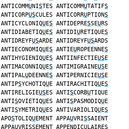
ANTICOMM
U
NI
S
TES ANTICOMM
U
TATIF
S
ANTICORP
US
CULES ANTICORR
U
PTION
S
ANTICYCLONIQ
U
E
S
ANTIDEPRE
S
SE
U
RS
ANTIDIABETIQ
U
E
S
ANTIDI
U
RETIQUE
S
ANTIDREYF
US
ARDE ANTIDREYF
US
ARDS
ANTIECONOMIQ
U
E
S
ANTIE
U
ROPEENNE
S
ANTIHYGIENIQ
U
E
S
ANTIINFECTIE
US
E
ANTIMACONNIQ
U
E
S
ANTIMIGRAINE
US
E
ANTIPAL
U
DEENNE
S
ANTIPERNICIE
US
E
ANTIP
S
YCHOTIQ
U
E ANTIRACHITIQ
U
E
S
ANTIRELIGIE
US
ES ANTI
S
CORB
U
TIQUE
ANTI
S
OVIETIQ
U
ES ANTI
S
PASMODIQ
U
E
ANTI
S
YMETRIQ
U
ES ANTIVARIOLIQ
U
E
S
APO
S
TOLIQ
U
EMENT APPA
U
VRI
S
SAIENT
APPA
U
VRI
S
SEMENT APPENDIC
U
LAIRE
S