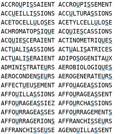
ACCRO
U
PI
S
SAIENT ACCRO
U
PI
S
SEMENT
ACC
U
EILLI
S
SIONS ACC
U
LTURA
S
SIONS
ACETOCELL
U
LO
S
ES ACETYLCELL
U
LO
S
E
ACHROMATOP
S
IQ
U
E ACQ
U
IE
S
CASSIONS
ACQ
U
IE
S
CERAIENT ACTINOMETRIQ
U
E
S
ACT
U
ALI
S
ASSIONS ACT
U
ALI
S
ATRICES
ACT
U
ALI
S
ERAIENT ADIPO
S
OGENITA
U
X
ADMINI
S
TRATE
U
RS AEROBIOLOGIQ
U
E
S
AEROCONDEN
S
E
U
RS AEROGENERATE
U
R
S
AFFECT
U
EU
S
EMENT AFFO
U
AGEA
S
SIONS
AFFO
U
ILLA
S
SIONS AFFO
U
RAGEA
S
SENT
AFFO
U
RAGEA
S
SIEZ AFFO
U
RCHA
S
SIONS
AFFO
U
RRAGEA
S
SES AFFO
U
RRAGEMENT
S
AFFO
U
RRAGERION
S
AFFRANCHI
S
SE
U
RS
AFFRANCHI
S
SE
U
SE AGENO
U
ILLA
S
SENT