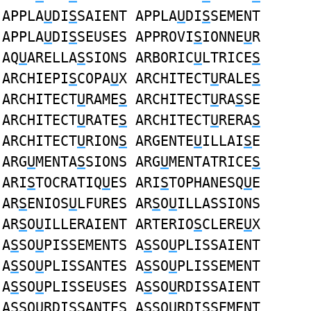
APPLA
U
DI
S
SAIENT APPLA
U
DI
S
SEMENT
APPLA
U
DI
S
SEUSES APPROVI
S
IONNE
U
R
AQ
U
ARELLA
S
SIONS ARBORIC
U
LTRICE
S
ARCHIEPI
S
COPA
U
X ARCHITECT
U
RALE
S
ARCHITECT
U
RAME
S
ARCHITECT
U
RA
S
SE
ARCHITECT
U
RATE
S
ARCHITECT
U
RERA
S
ARCHITECT
U
RION
S
ARGENTE
U
ILLAI
S
E
ARG
U
MENTA
S
SIONS ARG
U
MENTATRICE
S
ARI
S
TOCRATIQ
U
ES ARI
S
TOPHANESQ
U
E
AR
S
ENIOS
U
LFURES AR
S
O
U
ILLASSIONS
AR
S
O
U
ILLERAIENT ARTERIO
S
CLERE
U
X
A
S
SO
U
PISSEMENTS A
S
SO
U
PLISSAIENT
A
S
SO
U
PLISSANTES A
S
SO
U
PLISSEMENT
A
S
SO
U
PLISSEUSES A
S
SO
U
RDISSAIENT
A
S
SO
U
RDISSANTES A
S
SO
U
RDISSEMENT