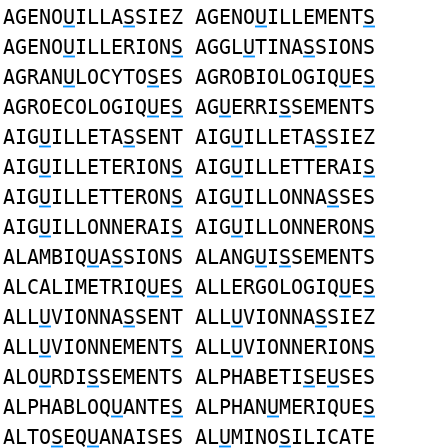
AGENO
U
ILLA
S
SIEZ AGENO
U
ILLEMENT
S
AGENO
U
ILLERION
S
AGGL
U
TINA
S
SIONS
AGRAN
U
LOCYTO
S
ES AGROBIOLOGIQ
U
E
S
AGROECOLOGIQ
U
E
S
AG
U
ERRI
S
SEMENTS
AIG
U
ILLETA
S
SENT AIG
U
ILLETA
S
SIEZ
AIG
U
ILLETERION
S
AIG
U
ILLETTERAI
S
AIG
U
ILLETTERON
S
AIG
U
ILLONNA
S
SES
AIG
U
ILLONNERAI
S
AIG
U
ILLONNERON
S
ALAMBIQ
U
A
S
SIONS ALANG
U
I
S
SEMENTS
ALCALIMETRIQ
U
E
S
ALLERGOLOGIQ
U
E
S
ALL
U
VIONNA
S
SENT ALL
U
VIONNA
S
SIEZ
ALL
U
VIONNEMENT
S
ALL
U
VIONNERION
S
ALO
U
RDI
S
SEMENTS ALPHABETI
S
E
U
SES
ALPHABLOQ
U
ANTE
S
ALPHAN
U
MERIQUE
S
ALTO
S
EQ
U
ANAISES AL
U
MINO
S
ILICATE