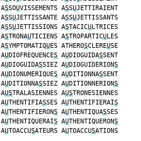
A
S
SO
U
VISSEMENTS A
S
S
U
JETTIRAIENT
A
S
S
U
JETTISSANTE A
S
S
U
JETTISSANTS
A
S
S
U
JETTISSIONS A
S
TACIC
U
LTRICES
A
S
TRONA
U
TICIENS A
S
TROPARTIC
U
LES
A
S
YMPTOMATIQ
U
ES ATHERO
S
CLERE
U
SE
A
U
DIOFREQUENCE
S
A
U
DIOGUIDA
S
SENT
A
U
DIOGUIDA
S
SIEZ A
U
DIOGUIDERION
S
A
U
DIONUMERIQUE
S
A
U
DITIONNA
S
SENT
A
U
DITIONNA
S
SIEZ A
U
DITIONNERION
S
A
US
TRALASIENNES A
US
TRONESIENNES
A
U
THENTIFIA
S
SES A
U
THENTIFIERAI
S
A
U
THENTIFIERON
S
A
U
THENTIQUA
S
SES
A
U
THENTIQUERAI
S
A
U
THENTIQUERON
S
A
U
TOACCU
S
ATEURS A
U
TOACCU
S
ATIONS