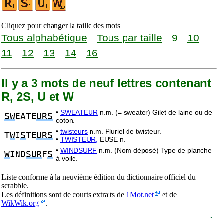
Cliquez pour changer la taille des mots
Tous alphabétique
Tous par taille
9
10
11
12
13
14
16
Il y a 3 mots de neuf lettres contenant
R, 2S, U et W
•
SWEATEUR
n.m. (= sweater) Gilet de laine ou de
SW
EATE
URS
coton.
•
twisteurs
n.m. Pluriel de twisteur.
T
W
I
S
TE
URS
•
TWISTEUR,
EUSE n.
•
WINDSURF
n.m. (Nom déposé) Type de planche
W
IND
SUR
F
S
à voile.
Liste conforme à la neuvième édition du dictionnaire officiel du
scrabble.
Les définitions sont de courts extraits de
1Mot.net
et de
WikWik.org
.