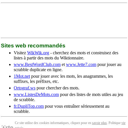
Sites web recommandés
Visitez
WikWik.org
- cherchez des mots et construisez des
listes à partir des mots du Wiktionnaire.
www.BestWordClub.com
et
www.Jette7.com
pour jouer au
scrabble duplicate en ligne.
1Mot.net
pour jouer avec les mots, les anagrammes, les
suffixes, les préfixes, etc.
Ortograf.ws
pour chercher des mots.
www.ListesDeMots.com
pour des listes de mots utiles au jeu
de scrabble.
fr.DupliTop.com
pour vous entraîner sérieusement au
scrabble.
Ce site utilise des cookies informatiques, cliquez pour en
savoir plus
. Politique
vie