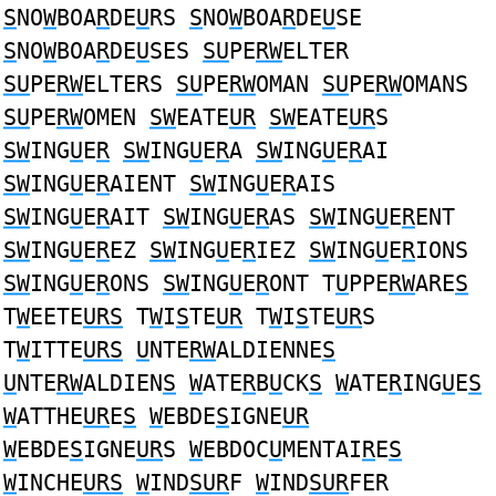
S
NO
W
BOA
R
DE
U
RS
S
NO
W
BOA
R
DE
U
SE
S
NO
W
BOA
R
DE
U
SES
SU
PE
RW
ELTER
SU
PE
RW
ELTERS
SU
PE
RW
OMAN
SU
PE
RW
OMANS
SU
PE
RW
OMEN
SW
EATE
UR
SW
EATE
UR
S
SW
ING
U
E
R
SW
ING
U
E
R
A
SW
ING
U
E
R
AI
SW
ING
U
E
R
AIENT
SW
ING
U
E
R
AIS
SW
ING
U
E
R
AIT
SW
ING
U
E
R
AS
SW
ING
U
E
R
ENT
SW
ING
U
E
R
EZ
SW
ING
U
E
R
IEZ
SW
ING
U
E
R
IONS
SW
ING
U
E
R
ONS
SW
ING
U
E
R
ONT T
U
PPE
RW
ARE
S
T
W
EETE
URS
T
W
I
S
TE
UR
T
W
I
S
TE
UR
S
T
W
ITTE
URS
U
NTE
RW
ALDIENNE
S
U
NTE
RW
ALDIEN
S
W
ATE
R
B
U
CK
S
W
ATE
R
ING
U
E
S
W
ATTHE
UR
E
S
W
EBDE
S
IGNE
UR
W
EBDE
S
IGNE
UR
S
W
EBDOC
U
MENTAI
R
E
S
W
INCHE
URS
W
IND
SUR
F
W
IND
SUR
FER