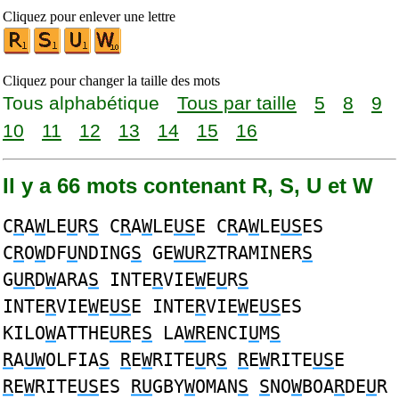
Cliquez pour enlever une lettre
Cliquez pour changer la taille des mots
Tous alphabétique
Tous par taille
5
8
9
10
11
12
13
14
15
16
Il y a 66 mots contenant R, S, U et W
C
R
A
W
LE
U
R
S
C
R
A
W
LE
US
E C
R
A
W
LE
US
ES
C
R
O
W
DF
U
NDING
S
GE
WUR
ZTRAMINER
S
G
UR
D
W
ARA
S
INTE
R
VIE
W
E
U
R
S
INTE
R
VIE
W
E
US
E INTE
R
VIE
W
E
US
ES
KILO
W
ATTHE
UR
E
S
LA
WR
ENCI
U
M
S
R
A
UW
OLFIA
S
R
E
W
RITE
U
R
S
R
E
W
RITE
US
E
R
E
W
RITE
US
ES
RU
GBY
W
OMAN
S
S
NO
W
BOA
R
DE
U
R