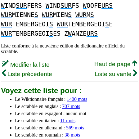
W
IND
SUR
FERS
W
IND
SUR
FS
W
OOFE
URS
WUR
MIENNE
S
WUR
MIEN
S
WUR
M
S
WUR
TEMBERGEOI
S
WUR
TEMBERGEOI
S
E
WUR
TEMBERGEOI
S
ES Z
W
ANZE
URS
Liste conforme à la neuvième édition du dictionnaire officiel du
scrabble.
Haut de page
Modifier la liste
Liste précédente
Liste suivante
Voyez cette liste pour :
Le Wiktionnaire français :
1400 mots
Le scrabble en anglais :
707 mots
Le scrabble en espagnol : aucun mot
Le scrabble en italien :
11 mots
Le scrabble en allemand :
569 mots
Le scrabble en roumain :
38 mots