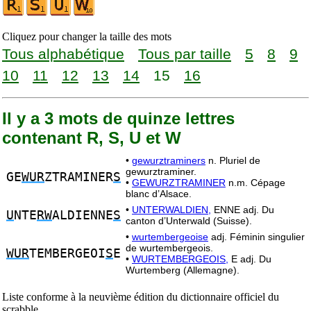
Cliquez pour changer la taille des mots
Tous alphabétique
Tous par taille
5
8
9
10
11
12
13
14
15
16
Il y a 3 mots de quinze lettres
contenant R, S, U et W
•
gewurztraminers
n. Pluriel de
gewurztraminer.
GE
WUR
ZTRAMINER
S
•
GEWURZTRAMINER
n.m. Cépage
blanc d’Alsace.
•
UNTERWALDIEN,
ENNE adj. Du
U
NTE
RW
ALDIENNE
S
canton d’Unterwald (Suisse).
•
wurtembergeoise
adj. Féminin singulier
de wurtembergeois.
WUR
TEMBERGEOI
S
E
•
WURTEMBERGEOIS,
E adj. Du
Wurtemberg (Allemagne).
Liste conforme à la neuvième édition du dictionnaire officiel du
scrabble.