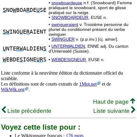
•
snowboardeuse
n.f. (Snowboard) Femme
pratiquant le snowboard, sport de glisse
S
NO
W
BOA
R
DE
U
SE
pratiqué sur la neige.
•
SNOWBOARDEUR,
EUSE n.
•
swingueraient
v. Troisième personne du
pluriel du conditionnel présent du verbe
SW
ING
U
E
R
AIENT
swinguer.
•
SWINGUER
v. (p.p.inv.) [cj. aimer].
•
UNTERWALDIEN,
ENNE adj. Du canton
U
NTE
RW
ALDIEN
S
d’Unterwald (Suisse).
W
EBDE
S
IGNE
UR
S
•
WEBDESIGNEUR,
EUSE n.
Liste conforme à la neuvième édition du dictionnaire officiel du
scrabble.
Les définitions sont de courts extraits de
1Mot.net
et de
WikWik.org
.
Haut de page
Liste précédente
Liste suivante
Voyez cette liste pour :
Le Wiktionnaire français :
176 mots