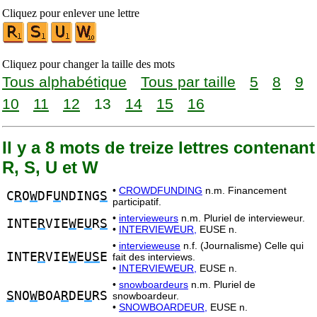
Cliquez pour enlever une lettre
Cliquez pour changer la taille des mots
Tous alphabétique
Tous par taille
5
8
9
10
11
12
13
14
15
16
Il y a 8 mots de treize lettres contenant
R, S, U et W
•
CROWDFUNDING
n.m. Financement
C
R
O
W
DF
U
NDING
S
participatif.
•
intervieweurs
n.m. Pluriel de intervieweur.
INTE
R
VIE
W
E
U
R
S
•
INTERVIEWEUR,
EUSE n.
•
intervieweuse
n.f. (Journalisme) Celle qui
INTE
R
VIE
W
E
US
E
fait des interviews.
•
INTERVIEWEUR,
EUSE n.
•
snowboardeurs
n.m. Pluriel de
S
NO
W
BOA
R
DE
U
RS
snowboardeur.
•
SNOWBOARDEUR,
EUSE n.