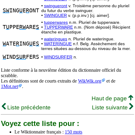
•
swingueront
v. Troisième personne du pluriel
SW
ING
U
E
R
ONT
du futur du verbe swinguer.
•
SWINGUER
v. (p.p.inv.) [cj. aimer].
•
tupperwares
n.m. Pluriel de tupperware.
T
U
PPE
RW
ARE
S
•
TUPPERWARE
n.m. (Nom déposé) Récipient
étanche en plastique.
•
wateringues
n. Pluriel de wateringue.
W
ATE
R
ING
U
E
S
•
WATERINGUE
n.f. Belg. Assèchement des
terres situées au-dessous du niveau de la mer.
W
IND
SUR
FERS
•
WINDSURFER
n.
Liste conforme à la neuvième édition du dictionnaire officiel du
scrabble.
Les définitions sont de courts extraits de
WikWik.org
et de
1Mot.net
.
Haut de page
Liste précédente
Liste suivante
Voyez cette liste pour :
Le Wiktionnaire français :
150 mots