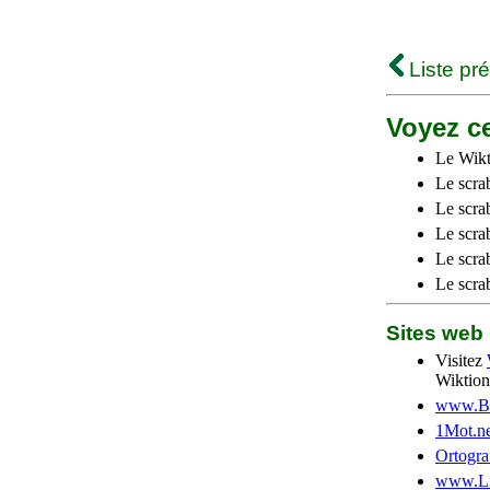
Liste pr
Voyez ce
Le Wikt
Le scra
Le scra
Le scrab
Le scra
Le scra
Sites we
Visitez
Wiktion
www.Be
1Mot.ne
Ortogra
www.Li