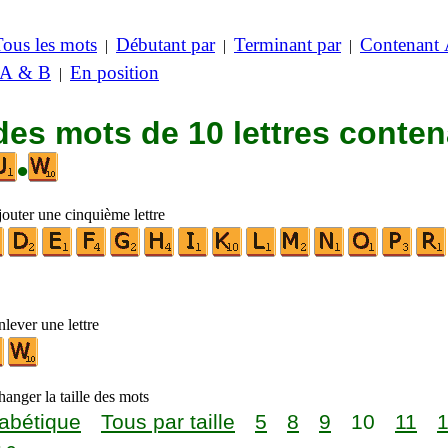
Tous les mots
Débutant par
Terminant par
Contenant
|
|
|
 A & B
En position
|
des mots de 10 lettres conte
•
jouter une cinquième lettre
lever une lettre
anger la taille des mots
abétique
Tous par taille
5
8
9
10
11