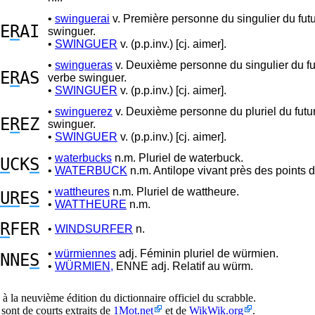
•
swinguerai
v. Première personne du singulier du fut
E
R
AI
swinguer.
•
SWINGUER
v. (p.p.inv.) [cj. aimer].
•
swingueras
v. Deuxième personne du singulier du fu
E
R
AS
verbe swinguer.
•
SWINGUER
v. (p.p.inv.) [cj. aimer].
•
swinguerez
v. Deuxième personne du pluriel du futu
E
R
EZ
swinguer.
•
SWINGUER
v. (p.p.inv.) [cj. aimer].
•
waterbucks
n.m. Pluriel de waterbuck.
U
CK
S
•
WATERBUCK
n.m. Antilope vivant près des points d
•
wattheures
n.m. Pluriel de wattheure.
UR
E
S
•
WATTHEURE
n.m.
R
FER
•
WINDSURFER
n.
•
würmiennes
adj. Féminin pluriel de würmien.
NNE
S
•
WÜRMIEN,
ENNE adj. Relatif au würm.
à la neuvième édition du dictionnaire officiel du scrabble.
 sont de courts extraits de
1Mot.net
et de
WikWik.org
.