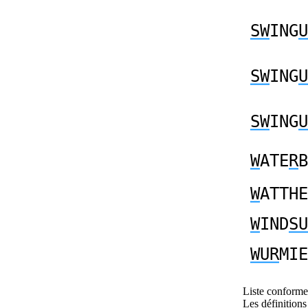
SW
ING
U
SW
ING
U
SW
ING
U
W
ATE
R
B
W
ATTHE
W
IND
SU
WUR
MIE
Liste conforme 
Les définitions