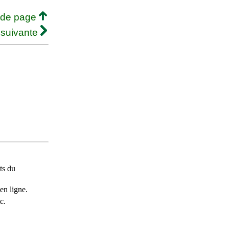
 de page
 suivante
ts du
en ligne.
c.