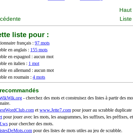
Haut
écédente
Liste
tte liste pour :
ionnaire français :
97 mots
bble en anglais :
155 mots
bble en espagnol : aucun mot
ble en italien :
1 mot
bble en allemand : aucun mot
bble en roumain :
4 mots
b recommandés
WikWik.org
- cherchez des mots et construisez des listes à partir des mo
naire.
stWordClub.com
et
www.Jette7.com
pour jouer au scrabble duplicate 
t
pour jouer avec les mots, les anagrammes, les suffixes, les préfixes, et
f.ws
pour chercher des mots.
stesDeMots.com
pour des listes de mots utiles au jeu de scrabble.