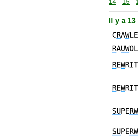
14
15
Il y a 1
C
R
A
W
LE
R
A
UW
OL
R
E
W
RIT
R
E
W
RIT
SU
PE
RW
SU
PE
RW