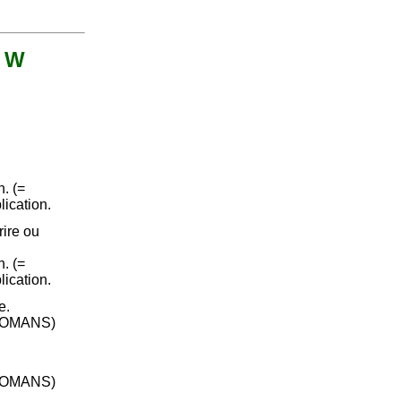
t W
. (=
lication.
ire ou
. (=
lication.
e.
WOMANS)
WOMANS)