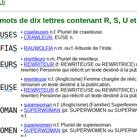
16
3 mots de dix lettres contenant R, S, U e
•
crawleuses
n.f. Pluriel de crawleuse.
US
ES
•
CRAWLEUR,
EUSE n.
FIA
S
•
RAUWOLFIA
n.m. ou f. Arbuste de l’Inde.
•
rewriteurs
n.m. Pluriel de rewriteur.
E
U
R
S
•
REWRITEUR
(f. REWRITEUSE ou REWRITRICE) n
rewriter) Personne qui réécrit un texte destiné à la pub
•
rewriteuse
n.f. (Anglicisme) Femme chargée de réécr
remanier un texte destiné à la publication.
E
US
E
•
REWRITEUR
(f. REWRITEUSE ou REWRITRICE) n
rewriter) Personne qui réécrit un texte destiné à la pub
•
superwoman
n.f. (Anglicisme) (Familier) Superfemm
OMAN
•
SUPERWOMAN
(pl. SUPERWOMEN ou SUPER
n.f.
•
superwomen
n.f. Pluriel de superwoman.
OMEN
•
SUPERWOMAN
(pl. SUPERWOMEN ou SUPER
n.f.