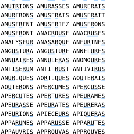
AM
U
I
R
ION
S
AM
UR
A
S
SES AM
UR
ERAI
S
AM
UR
ERON
S
AM
US
E
R
AIS AM
US
E
R
AIT
AM
US
E
R
ENT AM
US
E
R
IEZ AM
US
E
R
ONS
AM
US
E
R
ONT ANAC
R
O
US
E ANAC
RUS
ES
ANALY
S
E
UR
ANA
S
A
R
Q
U
E ANE
UR
INE
S
ANG
US
TU
R
A ANG
US
TU
R
E ANNEL
UR
E
S
ANN
U
AI
R
E
S
ANN
U
LE
R
A
S
ANOMO
UR
E
S
ANTI
S
E
RU
M ANTIT
RUS
T ANTIVI
RUS
AN
UR
IQUE
S
AO
R
TIQ
U
E
S
AO
U
TE
R
AI
S
AO
U
TE
R
ON
S
APE
R
C
U
ME
S
APE
R
C
US
SE
APE
R
C
U
TE
S
APE
R
T
U
RE
S
APE
UR
AME
S
APE
UR
A
S
SE APE
UR
ATE
S
APE
UR
ERA
S
APE
UR
ION
S
APIECE
URS
APIQ
U
E
R
A
S
APPA
RU
ME
S
APPA
RUS
SE APPA
RU
TE
S
APPA
U
V
R
I
S
APP
R
O
U
VA
S
APP
R
O
U
VE
S