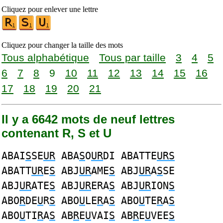
Cliquez pour enlever une lettre
Cliquez pour changer la taille des mots
Tous alphabétique
Tous par taille
3
4
5
6
7
8
9
10
11
12
13
14
15
16
17
18
19
20
21
Il y a 6642 mots de neuf lettres
contenant R, S et U
ABAI
S
SE
UR
ABA
S
O
UR
DI ABATTE
URS
ABATT
UR
E
S
ABJ
UR
AME
S
ABJ
UR
A
S
SE
ABJ
UR
ATE
S
ABJ
UR
ERA
S
ABJ
UR
ION
S
ABO
R
DE
U
R
S
ABO
U
LE
R
A
S
ABO
U
TE
R
A
S
ABO
U
TI
R
A
S
AB
R
E
U
VAI
S
AB
R
E
U
VEE
S