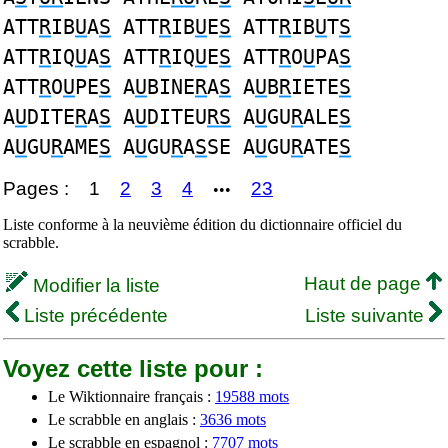
ATT
R
IB
U
A
S
ATT
R
IB
U
E
S
ATT
R
IB
U
T
S
ATT
R
IQ
U
A
S
ATT
R
IQ
U
E
S
ATT
R
O
U
PA
S
ATT
R
O
U
PE
S
A
U
BINE
R
A
S
A
U
B
R
IETE
S
A
U
DITE
R
A
S
A
U
DITEU
RS
A
U
GU
R
ALE
S
A
U
GU
R
AME
S
A
U
GU
R
A
S
SE A
U
GU
R
ATE
S
Pages :
1
2
3
4
23
•••
Liste conforme à la neuvième édition du dictionnaire officiel du
scrabble.
Haut de page
Modifier la liste
Liste précédente
Liste suivante
Voyez cette liste pour :
Le Wiktionnaire français :
19588 mots
Le scrabble en anglais :
3636 mots
Le scrabble en espagnol :
7707 mots