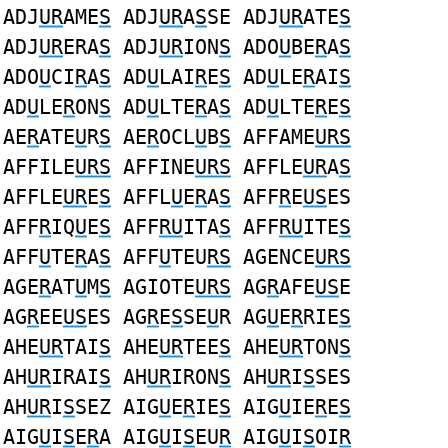
ADJ
UR
AME
S
ADJ
UR
A
S
SE ADJ
UR
ATE
S
ADJ
UR
ERA
S
ADJ
UR
ION
S
ADO
U
BE
R
A
S
ADO
U
CI
R
A
S
AD
U
LAI
R
E
S
AD
U
LE
R
AI
S
AD
U
LE
R
ON
S
AD
U
LTE
R
A
S
AD
U
LTE
R
E
S
AE
R
ATE
U
R
S
AE
R
OCL
U
B
S
AFFAME
URS
AFFILE
URS
AFFINE
URS
AFFLE
UR
A
S
AFFLE
UR
E
S
AFFL
U
E
R
A
S
AFF
R
E
US
ES
AFF
R
IQ
U
E
S
AFF
RU
ITA
S
AFF
RU
ITE
S
AFF
U
TE
R
A
S
AFF
U
TEU
RS
AGENCE
URS
AGE
R
AT
U
M
S
AGIOTE
URS
AG
R
AFE
US
E
AG
R
EE
US
ES AG
R
E
S
SE
U
R AG
U
E
R
RIE
S
AHE
UR
TAI
S
AHE
UR
TEE
S
AHE
UR
TON
S
AH
UR
IRAI
S
AH
UR
IRON
S
AH
UR
I
S
SES
AH
UR
I
S
SEZ AIG
U
E
R
IE
S
AIG
U
IE
R
E
S
AIG
U
I
S
E
R
A AIG
U
I
S
EU
R
AIG
U
I
S
OI
R