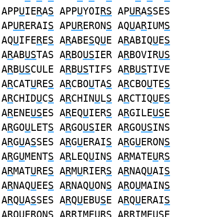
APP
U
IE
R
A
S
APP
U
YOI
RS
AP
UR
A
S
SES
AP
UR
ERAI
S
AP
UR
ERON
S
AQ
U
A
R
IUM
S
AQ
U
IFE
R
E
S
A
R
ABE
S
Q
U
E A
R
ABIQ
U
E
S
A
R
AB
US
TAS A
R
BO
US
IER A
R
BOVIR
US
A
R
B
US
CULE A
R
B
US
TIFS A
R
B
US
TIVE
A
R
CAT
U
RE
S
A
R
CBO
U
TA
S
A
R
CBO
U
TE
S
A
R
CHID
U
C
S
A
R
CHIN
U
L
S
A
R
CTIQ
U
E
S
A
R
ENE
US
ES A
R
EQ
U
IER
S
A
R
GILE
US
E
A
R
GO
U
LET
S
A
R
GO
US
IER A
R
GO
US
INS
A
R
G
U
A
S
SES A
R
G
U
ERAI
S
A
R
G
U
ERON
S
A
R
G
U
MENT
S
A
R
LEQ
U
IN
S
A
R
MATE
U
R
S
A
R
MAT
U
RE
S
A
R
M
U
RIER
S
A
R
NAQ
U
AI
S
A
R
NAQ
U
EE
S
A
R
NAQ
U
ON
S
A
R
O
U
MAIN
S
A
R
Q
U
A
S
SES A
R
Q
U
EBU
S
E A
R
Q
U
ERAI
S
A
R
Q
U
ERON
S
A
R
RIME
U
R
S
A
R
RIME
US
E