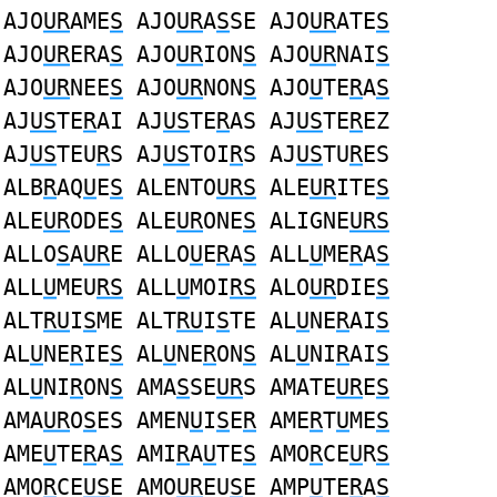
AJO
UR
AME
S
AJO
UR
A
S
SE AJO
UR
ATE
S
AJO
UR
ERA
S
AJO
UR
ION
S
AJO
UR
NAI
S
AJO
UR
NEE
S
AJO
UR
NON
S
AJO
U
TE
R
A
S
AJ
US
TE
R
AI AJ
US
TE
R
AS AJ
US
TE
R
EZ
AJ
US
TEU
R
S AJ
US
TOI
R
S AJ
US
TU
R
ES
ALB
R
AQ
U
E
S
ALENTO
URS
ALE
UR
ITE
S
ALE
UR
ODE
S
ALE
UR
ONE
S
ALIGNE
URS
ALLO
S
A
UR
E ALLO
U
E
R
A
S
ALL
U
ME
R
A
S
ALL
U
MEU
RS
ALL
U
MOI
RS
ALO
UR
DIE
S
ALT
RU
I
S
ME ALT
RU
I
S
TE AL
U
NE
R
AI
S
AL
U
NE
R
IE
S
AL
U
NE
R
ON
S
AL
U
NI
R
AI
S
AL
U
NI
R
ON
S
AMA
S
SE
UR
S AMATE
UR
E
S
AMA
UR
O
S
ES AMEN
U
I
S
E
R
AME
R
T
U
ME
S
AME
U
TE
R
A
S
AMI
R
A
U
TE
S
AMO
R
CE
U
R
S
AMO
R
CE
US
E AMO
UR
EU
S
E AMP
U
TE
R
A
S