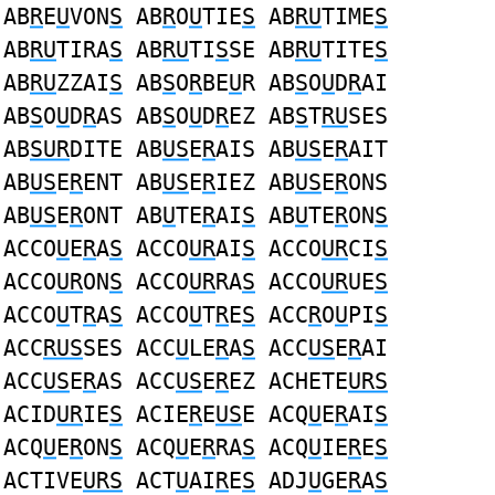
AB
R
E
U
VON
S
AB
R
O
U
TIE
S
AB
RU
TIME
S
AB
RU
TIRA
S
AB
RU
TI
S
SE AB
RU
TITE
S
AB
RU
ZZAI
S
AB
S
O
R
BE
U
R AB
S
O
U
D
R
AI
AB
S
O
U
D
R
AS AB
S
O
U
D
R
EZ AB
S
T
RU
SES
AB
SUR
DITE AB
US
E
R
AIS AB
US
E
R
AIT
AB
US
E
R
ENT AB
US
E
R
IEZ AB
US
E
R
ONS
AB
US
E
R
ONT AB
U
TE
R
AI
S
AB
U
TE
R
ON
S
ACCO
U
E
R
A
S
ACCO
UR
AI
S
ACCO
UR
CI
S
ACCO
UR
ON
S
ACCO
UR
RA
S
ACCO
UR
UE
S
ACCO
U
T
R
A
S
ACCO
U
T
R
E
S
ACC
R
O
U
PI
S
ACC
RUS
SES ACC
U
LE
R
A
S
ACC
US
E
R
AI
ACC
US
E
R
AS ACC
US
E
R
EZ ACHETE
URS
ACID
UR
IE
S
ACIE
R
E
US
E ACQ
U
E
R
AI
S
ACQ
U
E
R
ON
S
ACQ
U
E
R
RA
S
ACQ
U
IE
R
E
S
ACTIVE
URS
ACT
U
AI
R
E
S
ADJ
U
GE
R
A
S