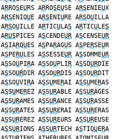
A
R
RO
S
E
U
RS A
R
RO
S
E
U
SE A
RS
ENIE
U
X
A
RS
ENIQ
U
E A
RS
ENI
U
RE A
RS
O
U
ILLA
A
RS
O
U
ILLE A
R
TIC
U
LA
S
A
R
TIC
U
LE
S
A
RUS
PICES A
S
CENDE
UR
A
S
CENSE
UR
A
S
IA
R
Q
U
ES A
S
PA
R
AG
U
S A
S
PE
R
SE
U
R
A
S
PE
RU
LES A
S
SESSE
UR
A
S
SOMME
UR
A
S
SO
U
PI
R
A A
S
SO
U
PLI
R
A
S
SO
UR
DIE
A
S
SO
UR
DIR A
S
SO
UR
DIS A
S
SO
UR
DIT
A
S
SO
U
VI
R
A A
S
S
U
ME
R
AI A
S
S
U
ME
R
AS
A
S
S
U
ME
R
EZ A
S
S
UR
ABLE A
S
S
UR
AGES
A
S
S
UR
AMES A
S
S
UR
ANCE A
S
S
UR
ASSE
A
S
S
UR
ATES A
S
S
UR
ERAI A
S
S
UR
ERAS
A
S
S
UR
EREZ A
S
S
UR
EURS A
S
S
UR
EUSE
A
S
S
UR
IONS A
S
S
UR
TECH A
S
TIQ
U
E
R
A
A
S
T
UR
IENS ATHE
RU
RE
S
ATOMI
S
E
UR