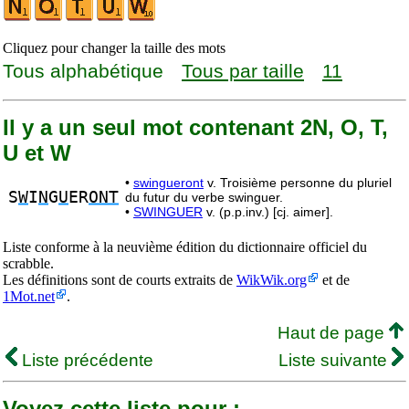
Cliquez pour changer la taille des mots
Tous alphabétique
Tous par taille
11
Il y a un seul mot contenant 2N, O, T,
U et W
•
swingueront
v. Troisième personne du pluriel
S
W
I
N
G
U
ER
ONT
du futur du verbe swinguer.
•
SWINGUER
v. (p.p.inv.) [cj. aimer].
Liste conforme à la neuvième édition du dictionnaire officiel du
scrabble.
Les définitions sont de courts extraits de
WikWik.org
et de
1Mot.net
.
Haut de page
Liste précédente
Liste suivante
Voyez cette liste pour :