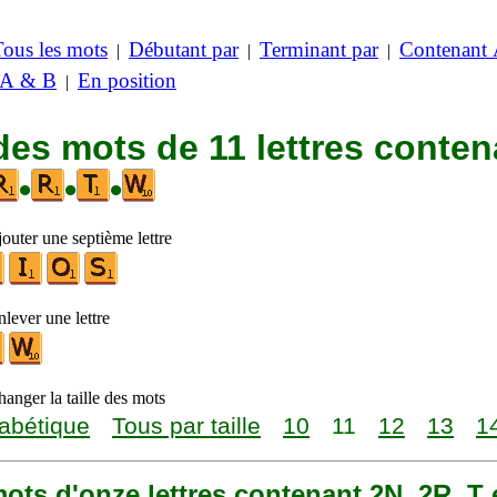
Tous les mots
Débutant par
Terminant par
Contenant
|
|
|
 A & B
En position
|
des mots de 11 lettres conten
•
•
•
outer une septième lettre
lever une lettre
anger la taille des mots
abétique
Tous par taille
10
11
12
13
1
 mots d'onze lettres contenant 2N, 2R, T