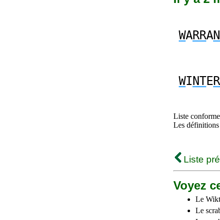
W
A
RR
A
N
W
I
NT
E
R
Liste conforme 
Les définitions
Liste pr
Voyez ce
Le Wikt
Le scra