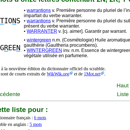
•
warrantions
v. Première personne du pluriel de l’in
imparfait du verbe warranter.
T
IO
N
S
•
warrantions
v. Première personne du pluriel du sub
présent du verbe warranter.
•
WARRANTER
v. [cj. aimer]. Garantir par warrant.
•
wintergreen
n.m. (Cosmétologie) Huile aromatique 
gaulthérie (Gaultheria procumbens).
G
R
EE
N
•
WINTERGREEN
inv. n.m. Essence de wintergreen
végétale utilisée en parfumerie.
à la neuvième édition du dictionnaire officiel du scrabble.
 sont de courts extraits de
WikWik.org
et de
1Mot.net
.
Haut
écédente
Liste
tte liste pour :
ionnaire français :
6 mots
bble en anglais :
5 mots