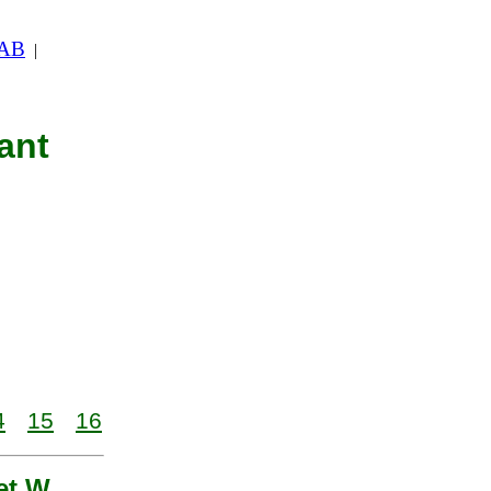
 AB
|
ant
4
15
16
 et W